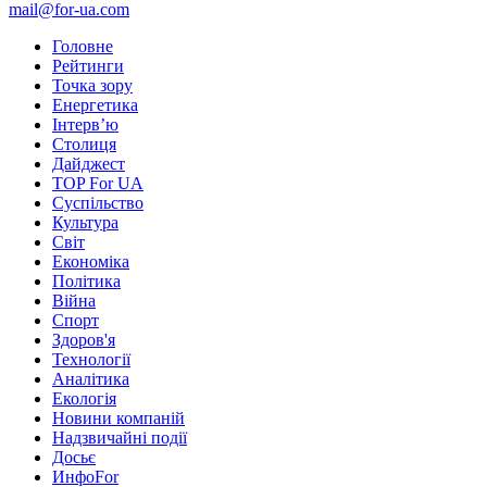
mail@for-ua.com
Головне
Рейтинги
Точка зору
Енергетика
Інтерв’ю
Столиця
Дайджест
TOP For UA
Суспiльство
Культура
Світ
Економіка
Політика
Війна
Спорт
Здоров'я
Технології
Аналітика
Екологія
Новини компаній
Надзвичайні події
Досьє
ИнфоFor