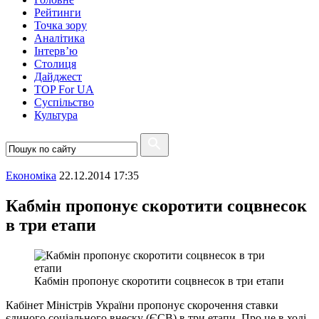
Рейтинги
Точка зору
Аналітика
Інтерв’ю
Столиця
Дайджест
TOP For UA
Суспiльство
Культура
Економіка
22.12.2014 17:35
Кабмін пропонує скоротити соцвнесок
в три етапи
Кабмін пропонує скоротити соцвнесок в три етапи
Кабінет Міністрів України пропонує скорочення ставки
єдиного соціального внеску (ЄСВ) в три етапи. Про це в ході