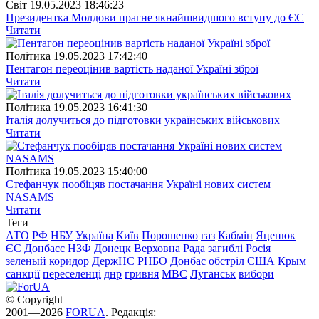
Свiт
19.05.2023 18:46:23
Президентка Молдови прагне якнайшвидшого вступу до ЄС
Читати
Полiтика
19.05.2023 17:42:40
Пентагон переоцінив вартість наданої Україні зброї
Читати
Полiтика
19.05.2023 16:41:30
Італія долучиться до підготовки українських військових
Читати
Полiтика
19.05.2023 15:40:00
Стефанчук пообіцяв постачання Україні нових систем
NASAMS
Читати
Теги
АТО
РФ
НБУ
Україна
Київ
Порошенко
газ
Кабмін
Яценюк
ЄС
Донбасс
НЗФ
Донецк
Верховна Рада
загиблі
Росія
зеленый коридор
ДержНС
РНБО
Донбас
обстріл
США
Крым
санкції
переселенці
днр
гривня
МВС
Луганськ
вибори
© Copyright
2001—2026
FORUA
. Редакція: