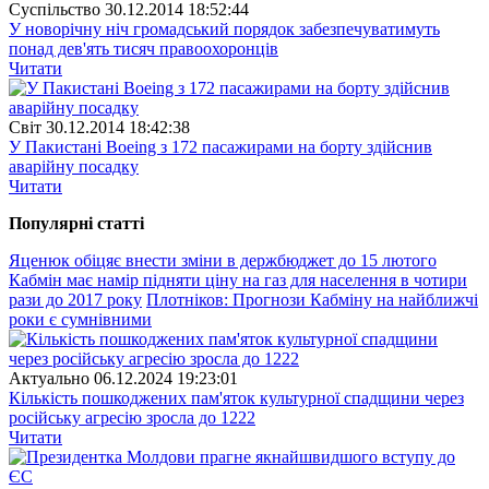
Суспiльство
30.12.2014 18:52:44
У новорічну ніч громадський порядок забезпечуватимуть
понад дев'ять тисяч правоохоронців
Читати
Свiт
30.12.2014 18:42:38
У Пакистані Boeing з 172 пасажирами на борту здійснив
аварійну посадку
Читати
Популярнi статтi
Яценюк обіцяє внести зміни в держбюджет до 15 лютого
Кабмін має намір підняти ціну на газ для населення в чотири
рази до 2017 року
Плотніков: Прогнози Кабміну на найближчі
роки є сумнівними
Актуально
06.12.2024 19:23:01
Кількість пошкоджених пам'яток культурної спадщини через
російську агресію зросла до 1222
Читати