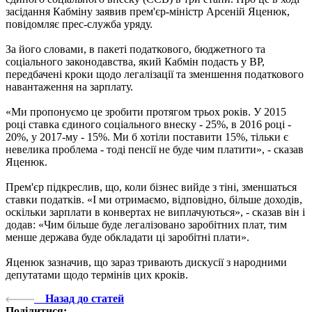
засідання Кабміну заявив прем'єр-міністр Арсеній Яценюк,
повідомляє прес-служба уряду.
За його словами, в пакеті податкового, бюджетного та
соціального законодавства, який Кабмін подасть у ВР,
передбачені кроки щодо легалізації та зменшення податкового
навантаження на зарплату.
«Ми пропонуємо це зробити протягом трьох років. У 2015
році ставка єдиного соціального внеску - 25%, в 2016 році -
20%, у 2017-му - 15%. Ми б хотіли поставити 15%, тільки є
невелика проблема - тоді пенсії не буде чим платити», - сказав
Яценюк.
Прем'єр підкреслив, що, коли бізнес вийде з тіні, зменшаться
ставки податків. «І ми отримаємо, відповідно, більше доходів,
оскільки зарплати в конвертах не виплачуються», - сказав він і
додав: «Чим більше буде легалізовано заробітних плат, тим
менше держава буде обкладати ці заробітні плати».
Яценюк зазначив, що зараз тривають дискусії з народними
депутатами щодо термінів цих кроків.
Назад до статей
Поділитися: