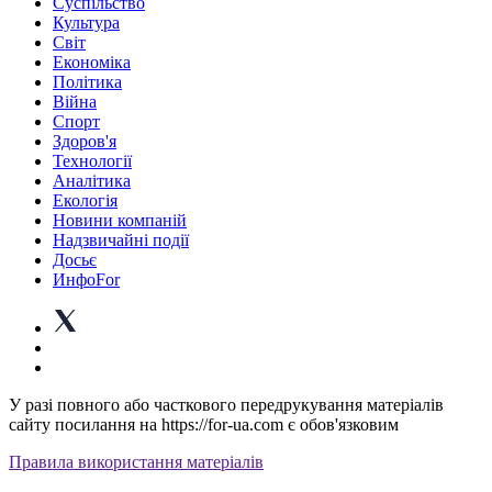
Суспiльство
Культура
Світ
Економіка
Політика
Війна
Спорт
Здоров'я
Технології
Аналітика
Екологія
Новини компаній
Надзвичайні події
Досьє
ИнфоFor
У разі повного або часткового передрукування матеріалів
сайту посилання на https://for-ua.com є обов'язковим
Правила використання матеріалів