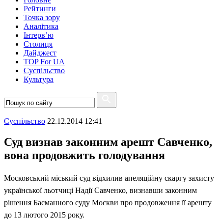
Рейтинги
Точка зору
Аналітика
Інтерв’ю
Столиця
Дайджест
TOP For UA
Суспiльство
Культура
Суспiльство
22.12.2014 12:41
Суд визнав законним арешт Савченко,
вона продовжить голодування
Московський міський суд відхилив апеляційну скаргу захисту
української льотчиці Надії Савченко, визнавши законним
рішення Басманного суду Москви про продовження її арешту
до 13 лютого 2015 року.