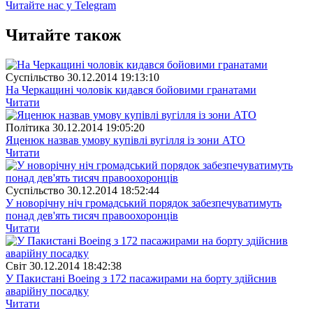
Читайте нас у Telegram
Читайте також
Суспiльство
30.12.2014 19:13:10
На Черкащині чоловік кидався бойовими гранатами
Читати
Полiтика
30.12.2014 19:05:20
Яценюк назвав умову купівлі вугілля із зони АТО
Читати
Суспiльство
30.12.2014 18:52:44
У новорічну ніч громадський порядок забезпечуватимуть
понад дев'ять тисяч правоохоронців
Читати
Свiт
30.12.2014 18:42:38
У Пакистані Boeing з 172 пасажирами на борту здійснив
аварійну посадку
Читати