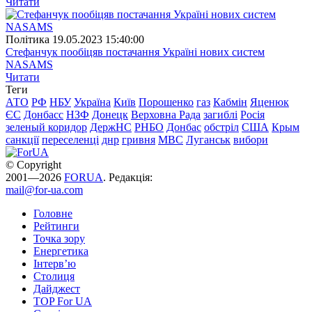
Читати
Полiтика
19.05.2023 15:40:00
Стефанчук пообіцяв постачання Україні нових систем
NASAMS
Читати
Теги
АТО
РФ
НБУ
Україна
Київ
Порошенко
газ
Кабмін
Яценюк
ЄС
Донбасс
НЗФ
Донецк
Верховна Рада
загиблі
Росія
зеленый коридор
ДержНС
РНБО
Донбас
обстріл
США
Крым
санкції
переселенці
днр
гривня
МВС
Луганськ
вибори
© Copyright
2001—2026
FORUA
. Редакція:
mail@for-ua.com
Головне
Рейтинги
Точка зору
Енергетика
Інтерв’ю
Столиця
Дайджест
TOP For UA