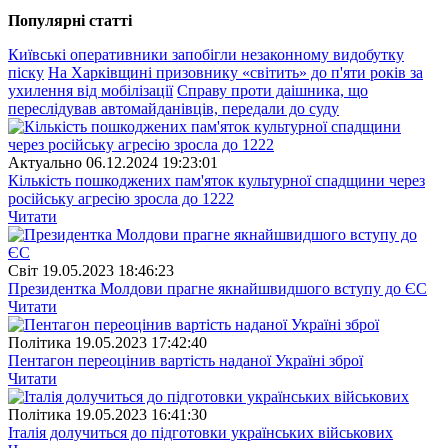
Популярнi статтi
Київські оперативники запобігли незаконному видобутку
піску
На Харківщині призовнику «світить» до п'яти років за
ухилення від мобілізації
Справу проти даішника, що
переслідував автомайданівців, передали до суду
Актуально
06.12.2024 19:23:01
Кількість пошкоджених пам'яток культурної спадщини через
російську агресію зросла до 1222
Читати
Свiт
19.05.2023 18:46:23
Президентка Молдови прагне якнайшвидшого вступу до ЄС
Читати
Полiтика
19.05.2023 17:42:40
Пентагон переоцінив вартість наданої Україні зброї
Читати
Полiтика
19.05.2023 16:41:30
Італія долучиться до підготовки українських військових