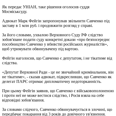
Як передає УНІАН, таке рішення оголосив суддя
Мосміськсуду.
Адвокат Марк Фейгін запропонував звільнити Савченко під
заставу в 1 млн руб. і продовжити розгляд у справі.
За його словами, ухвалою Верховного Суду РФ слідство
зобов'язане подати суду конкретні докази «про безпосереднє
пособництво Савченко у вбивстві російських журналістів»,
щоб утримувати обвинувачену під вартою.
Фейгін наголосив, що Савченко є депутатом, і не тікатиме від
слідства.
«Депутат Верховної Ради - це не звичайний кримінальник, він
не тікатиме», - сказав адвокат, підкресливши, що Савченко як
делегат ПАРЄ отримає дипломатичну недоторканність.
При цьому Фейгін заявив, що Савченко є військовополоненою
і проти неї не може вестися слідство, і Росія взяла на себе
відповідні зобов'язання.
За словами слідчого, Савченко обвинувачується в злочині, що
передбачає покарання від 3 років до довічного ув'язнення.