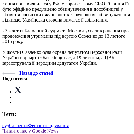
липня вона виявилася у РФ, у воронезькому СІЗО. 9 липня їй
було офіційно пред'явлено обвинувачення в пособництві у
вбивстві російських журналістів. Савченко всі обвинувачення
відкидає. Українська сторона вимагає її звільнення.
27 жовтня Басманний суд міста Москви ухвалив рішення про
продовження утримання під вартою Савченко до 13 лютого
2015 року.
У жовтні Савченко була обрана депутатом Верховної Ради
України від партії «Батьківщина», а 19 листопада ЦВК
зареєструвала її народним депутатом України.
Назад до статей
Поділитися:
Теги:
суд
Савченко
Фейгін
голодування
Читайте нас у Google News