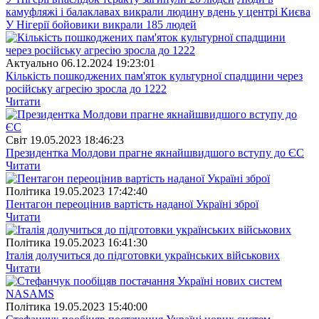
камуфляжі і балаклавах викрали людину вдень у центрі Києва
У Нігерії бойовики викрали 185 людей
Актуально
06.12.2024 19:23:01
Кількість пошкоджених пам'яток культурної спадщини через
російську агресію зросла до 1222
Читати
Свiт
19.05.2023 18:46:23
Президентка Молдови прагне якнайшвидшого вступу до ЄС
Читати
Полiтика
19.05.2023 17:42:40
Пентагон переоцінив вартість наданої Україні зброї
Читати
Полiтика
19.05.2023 16:41:30
Італія долучиться до підготовки українських військових
Читати
Полiтика
19.05.2023 15:40:00