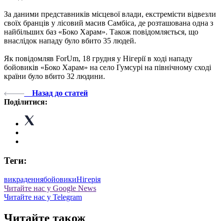
За даними представників місцевої влади, екстремісти відвезли
своїх бранців у лісовий масив Самбіса, де розташована одна з
найбільших баз «Боко Харам». Також повідомляється, що
внаслідок нападу було вбито 35 людей.
Як повідомляв ForUm, 18 грудня у Нігерії в ході нападу
бойовиків «Боко Харам» на село Гумсурі на північному сході
країни було вбито 32 людини.
Назад до статей
Поділитися:
Теги:
викрадення
бойовики
Нігерія
Читайте нас у Google News
Читайте нас у Telegram
Читайте також