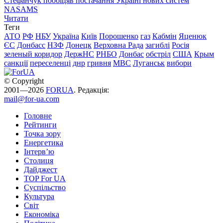
Стефанчук пообіцяв постачання Україні нових систем
NASAMS
Читати
Теги
АТО
РФ
НБУ
Україна
Київ
Порошенко
газ
Кабмін
Яценюк
ЄС
Донбасс
НЗФ
Донецк
Верховна Рада
загиблі
Росія
зеленый коридор
ДержНС
РНБО
Донбас
обстріл
США
Крым
санкції
переселенці
днр
гривня
МВС
Луганськ
вибори
© Copyright
2001—2026
FORUA
. Редакція:
mail@for-ua.com
Головне
Рейтинги
Точка зору
Енергетика
Інтерв’ю
Столиця
Дайджест
TOP For UA
Суспiльство
Культура
Світ
Економіка