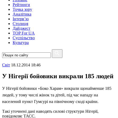
Рейтинги
Точка зору
Аналітика
Інтерв’ю
Столиця
Дайджест
TOP For UA
Суспiльство
Культура
Свiт
18.12.2014 18:46
У Нігерії бойовики викрали 185 людей
У Нігерії бойовики «Боко Харам» викрали щонайменше 185
людей, у тому числі жінок та дітей, під час нападу на
населений пункт Гумсурі на північному сході країни.
Такі уточнені дані наводять силові структури Нігерії,
повідомляє ТАСС.