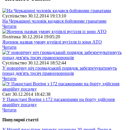
Суспiльство
30.12.2014 19:13:10
На Черкащині чоловік кидався бойовими гранатами
Читати
Полiтика
30.12.2014 19:05:20
Яценюк назвав умову купівлі вугілля із зони АТО
Читати
Суспiльство
30.12.2014 18:52:44
У новорічну ніч громадський порядок забезпечуватимуть
понад дев'ять тисяч правоохоронців
Читати
Свiт
30.12.2014 18:42:38
У Пакистані Boeing з 172 пасажирами на борту здійснив
аварійну посадку
Читати
Популярнi статтi
У Нігерії внаслідок теракту загинули 20 людей
Люди в