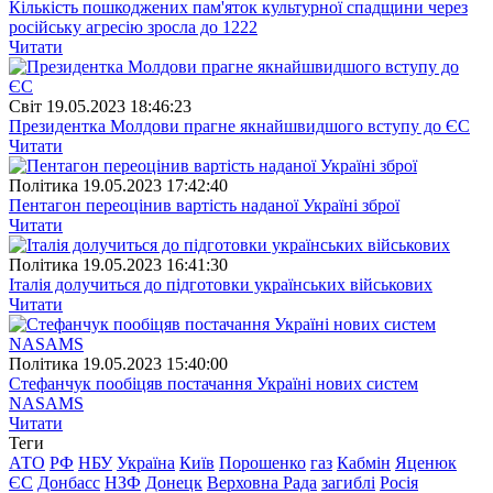
Кількість пошкоджених пам'яток культурної спадщини через
російську агресію зросла до 1222
Читати
Свiт
19.05.2023 18:46:23
Президентка Молдови прагне якнайшвидшого вступу до ЄС
Читати
Полiтика
19.05.2023 17:42:40
Пентагон переоцінив вартість наданої Україні зброї
Читати
Полiтика
19.05.2023 16:41:30
Італія долучиться до підготовки українських військових
Читати
Полiтика
19.05.2023 15:40:00
Стефанчук пообіцяв постачання Україні нових систем
NASAMS
Читати
Теги
АТО
РФ
НБУ
Україна
Київ
Порошенко
газ
Кабмін
Яценюк
ЄС
Донбасс
НЗФ
Донецк
Верховна Рада
загиблі
Росія