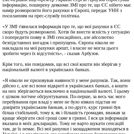
інформацію, поширену деякими ЗМІ про те, що ЄС нібито має
намір розморозити його рахунки в Європі, передає УНН з
посиланням на прес-службу політика.
«У ЗМІ з'явилася інформація про те, що мої рахунки в ЄС
скоро будуть розморожені. Хотів би внести ясність у ситуацію
і попередити появу в ЗМІ сенсаційних, але абсолютно
безпідставних вигадок і припущень. Європа ніколи не
накладала на мої рахунки арешт, і власне не могла цього
зробити через їх відсутність», - сказав Арбузов.
Крім того, він повідомив, що всі свої кошти він зберігав у
національній валюті в українських банках.
«Я ніколи не приховував наявності у мене рахунків. Так, вони
дійсно є, але всі вони відкриті в українських банках, а кошти
на них зберігаються виключно в національній валюті. І цьому
є цілком логічне обґрунтування. По-перше, за весь час мого
перебування при владі у мене не було ніяких підстав не
довіряти українським банкам, а по-друге, курс гривні був
більш стабільний, тому я, як і більшість громадян, вважав за
краще зберігати свої гроші саме в гривні. І вся ця інформація
вказана в моїх деклараціях. Тому не варто шукати сенсацій
там, де їх немає. Всі мої рахунки і заощадження знаходяться в