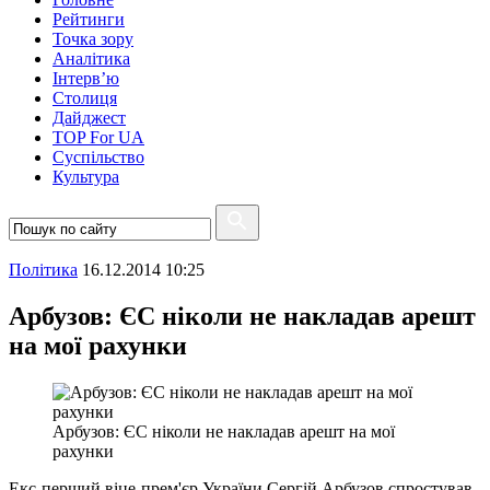
Рейтинги
Точка зору
Аналітика
Інтерв’ю
Столиця
Дайджест
TOP For UA
Суспiльство
Культура
Полiтика
16.12.2014 10:25
Арбузов: ЄС ніколи не накладав арешт
на мої рахунки
Арбузов: ЄС ніколи не накладав арешт на мої
рахунки
Екс-перший віце-прем'єр України Сергій Арбузов спростував