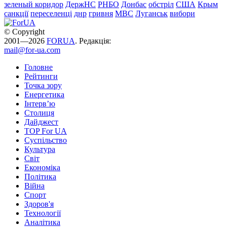
зеленый коридор
ДержНС
РНБО
Донбас
обстріл
США
Крым
санкції
переселенці
днр
гривня
МВС
Луганськ
вибори
© Copyright
2001—2026
FORUA
. Редакція:
mail@for-ua.com
Головне
Рейтинги
Точка зору
Енергетика
Інтерв’ю
Столиця
Дайджест
TOP For UA
Суспiльство
Культура
Світ
Економіка
Політика
Війна
Спорт
Здоров'я
Технології
Аналітика