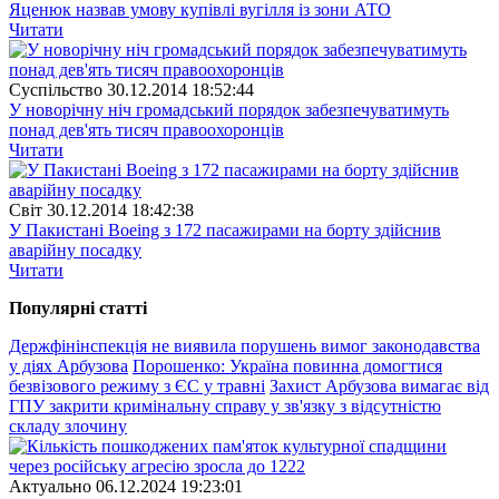
Яценюк назвав умову купівлі вугілля із зони АТО
Читати
Суспiльство
30.12.2014 18:52:44
У новорічну ніч громадський порядок забезпечуватимуть
понад дев'ять тисяч правоохоронців
Читати
Свiт
30.12.2014 18:42:38
У Пакистані Boeing з 172 пасажирами на борту здійснив
аварійну посадку
Читати
Популярнi статтi
Держфінінспекція не виявила порушень вимог законодавства
у діях Арбузова
Порошенко: Україна повинна домогтися
безвізового режиму з ЄС у травні
Захист Арбузова вимагає від
ГПУ закрити кримінальну справу у зв'язку з відсутністю
складу злочину
Актуально
06.12.2024 19:23:01