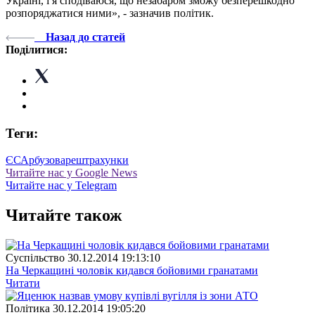
Україні, і я сподіваюся, що незабаром зможу безперешкодно
розпоряджатися ними», - зазначив політик.
Назад до статей
Поділитися:
Теги:
ЄС
Арбузов
арешт
рахунки
Читайте нас у Google News
Читайте нас у Telegram
Читайте також
Суспiльство
30.12.2014 19:13:10
На Черкащині чоловік кидався бойовими гранатами
Читати
Полiтика
30.12.2014 19:05:20