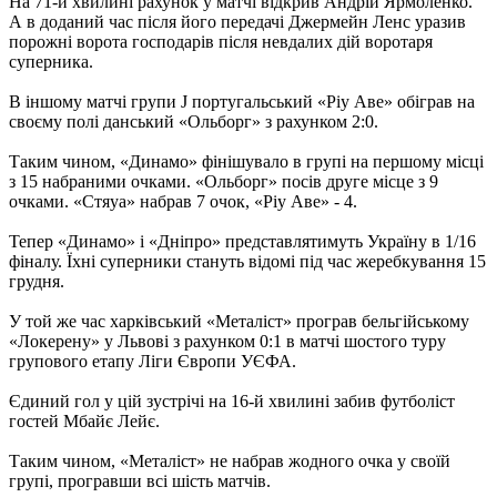
На 71-й хвилині рахунок у матчі відкрив Андрій Ярмоленко.
А в доданий час після його передачі Джермейн Ленс уразив
порожні ворота господарів після невдалих дій воротаря
суперника.
В іншому матчі групи J португальський «Ріу Аве» обіграв на
своєму полі данський «Ольборг» з рахунком 2:0.
Таким чином, «Динамо» фінішувало в групі на першому місці
з 15 набраними очками. «Ольборг» посів друге місце з 9
очками. «Стяуа» набрав 7 очок, «Ріу Аве» - 4.
Тепер «Динамо» і «Дніпро» представлятимуть Україну в 1/16
фіналу. Їхні суперники стануть відомі під час жеребкування 15
грудня.
У той же час харківський «Металіст» програв бельгійському
«Локерену» у Львові з рахунком 0:1 в матчі шостого туру
групового етапу Ліги Європи УЄФА.
Єдиний гол у цій зустрічі на 16-й хвилині забив футболіст
гостей Мбайє Лейє.
Таким чином, «Металіст» не набрав жодного очка у своїй
групі, програвши всі шість матчів.