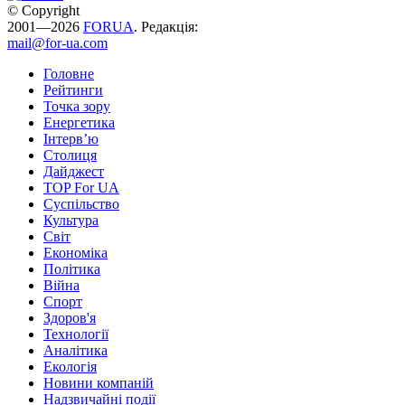
© Copyright
2001—2026
FORUA
. Редакція:
mail@for-ua.com
Головне
Рейтинги
Точка зору
Енергетика
Інтерв’ю
Столиця
Дайджест
TOP For UA
Суспiльство
Культура
Світ
Економіка
Політика
Війна
Спорт
Здоров'я
Технології
Аналітика
Екологія
Новини компаній
Надзвичайні події