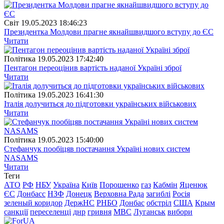
Свiт
19.05.2023 18:46:23
Президентка Молдови прагне якнайшвидшого вступу до ЄС
Читати
Полiтика
19.05.2023 17:42:40
Пентагон переоцінив вартість наданої Україні зброї
Читати
Полiтика
19.05.2023 16:41:30
Італія долучиться до підготовки українських військових
Читати
Полiтика
19.05.2023 15:40:00
Стефанчук пообіцяв постачання Україні нових систем
NASAMS
Читати
Теги
АТО
РФ
НБУ
Україна
Київ
Порошенко
газ
Кабмін
Яценюк
ЄС
Донбасс
НЗФ
Донецк
Верховна Рада
загиблі
Росія
зеленый коридор
ДержНС
РНБО
Донбас
обстріл
США
Крым
санкції
переселенці
днр
гривня
МВС
Луганськ
вибори