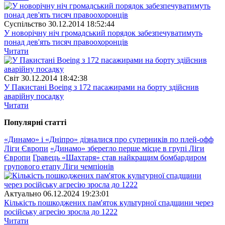
Суспiльство
30.12.2014 18:52:44
У новорічну ніч громадський порядок забезпечуватимуть
понад дев'ять тисяч правоохоронців
Читати
Свiт
30.12.2014 18:42:38
У Пакистані Boeing з 172 пасажирами на борту здійснив
аварійну посадку
Читати
Популярнi статтi
«Динамо» і «Дніпро» дізналися про суперників по плей-офф
Ліги Європи
«Динамо» зберегло перше місце в групі Ліги
Європи
Гравець «Шахтаря» став найкращим бомбардиром
групового етапу Ліги чемпіонів
Актуально
06.12.2024 19:23:01
Кількість пошкоджених пам'яток культурної спадщини через
російську агресію зросла до 1222
Читати