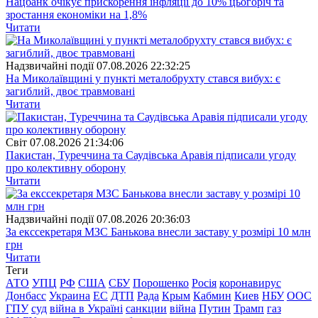
Нацбанк очікує прискорення інфляції до 10% цьогоріч та
зростання економіки на 1,8%
Читати
Надзвичайні події
07.08.2026 22:32:25
На Миколаївщині у пункті металобрухту стався вибух: є
загиблий, двоє травмовані
Читати
Свiт
07.08.2026 21:34:06
Пакистан, Туреччина та Саудівська Аравія підписали угоду
про колективну оборону
Читати
Надзвичайні події
07.08.2026 20:36:03
За екссекретаря МЗС Банькова внесли заставу у розмірі 10 млн
грн
Читати
Теги
АТО
УПЦ
РФ
США
СБУ
Порошенко
Росія
коронавирус
Донбасс
Украина
ЕС
ДТП
Рада
Крым
Кабмин
Киев
НБУ
ООС
ГПУ
суд
війна в Україні
санкции
війна
Путин
Трамп
газ