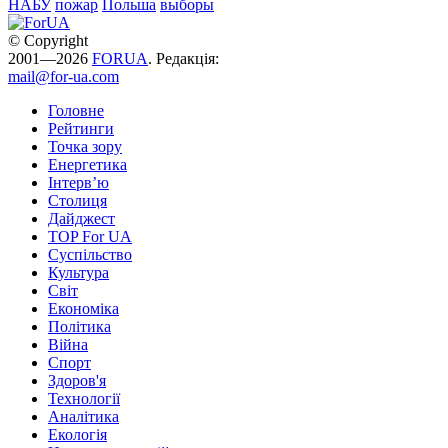
НАБУ
пожар
Польша
выборы
© Copyright
2001—2026
FORUA
. Редакція:
mail@for-ua.com
Головне
Рейтинги
Точка зору
Енергетика
Інтерв’ю
Столиця
Дайджест
TOP For UA
Суспiльство
Культура
Світ
Економіка
Політика
Війна
Спорт
Здоров'я
Технології
Аналітика
Екологія