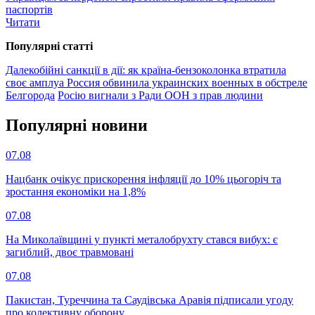
паспортів
Читати
Популярнi статтi
Далекобійні санкції в дії: як країна-бензоколонка втратила
своє амплуа
Россия обвинила украинских военных в обстреле
Белгорода
Росію вигнали з Ради ООН з прав людини
Популярнi новини
07.08
Нацбанк очікує прискорення інфляції до 10% цьогоріч та
зростання економіки на 1,8%
07.08
На Миколаївщині у пункті металобрухту стався вибух: є
загиблий, двоє травмовані
07.08
Пакистан, Туреччина та Саудівська Аравія підписали угоду
про колективну оборону