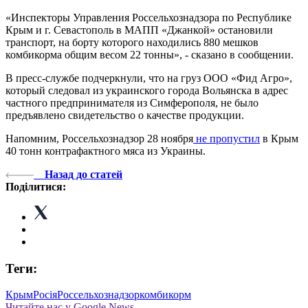
«Инспекторы Управления Россельхознадзора по Республике
Крым и г. Севастополь в МАПП «Джанкой» остановили
транспорт, на борту которого находились 880 мешков
комбикорма общим весом 22 тонны», - сказано в сообщении.
В пресс-службе подчеркнули, что на груз ООО «Фид Агро»,
который следовал из украинского города Вольянска в адрес
частного предпринимателя из Симферополя, не было
предъявлено свидетельство о качестве продукции.
Напомним, Россельхознадзор 28 ноября
не пропустил
в Крым
40 тонн контрафактного мяса из Украины.
Назад до статей
Поділитися:
Теги:
Крым
Росія
Россельхознадзор
комбикорм
Читайте нас у Google News