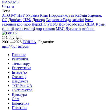
NASAMS
Читати
Теги
АТО
РФ
НБУ
Україна
Київ
Порошенко
газ
Кабмін
Яценюк
ЄС
Донбасс
НЗФ
Донецк
Верховна Рада
загиблі
Росія
зеленый коридор
ДержНС
РНБО
Донбас
обстріл
США
Крым
санкції
переселенці
днр
гривня
МВС
Луганськ
вибори
© Copyright
2001—2026
FORUA
. Редакція:
mail@for-ua.com
Головне
Рейтинги
Точка зору
Енергетика
Інтерв’ю
Столиця
Дайджест
TOP For UA
Суспiльство
Культура
Світ
Економіка
Політика