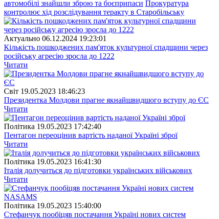
автомобілі знайшли зброю та боєприпаси
Прокуратура
контролює хід розслідування теракту в Старобільську
Актуально
06.12.2024 19:23:01
Кількість пошкоджених пам'яток культурної спадщини через
російську агресію зросла до 1222
Читати
Свiт
19.05.2023 18:46:23
Президентка Молдови прагне якнайшвидшого вступу до ЄС
Читати
Полiтика
19.05.2023 17:42:40
Пентагон переоцінив вартість наданої Україні зброї
Читати
Полiтика
19.05.2023 16:41:30
Італія долучиться до підготовки українських військових
Читати
Полiтика
19.05.2023 15:40:00
Стефанчук пообіцяв постачання Україні нових систем