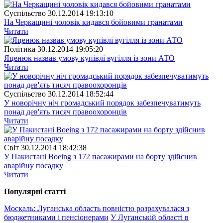
Суспiльство
30.12.2014 19:13:10
На Черкащині чоловік кидався бойовими гранатами
Читати
Полiтика
30.12.2014 19:05:20
Яценюк назвав умову купівлі вугілля із зони АТО
Читати
Суспiльство
30.12.2014 18:52:44
У новорічну ніч громадський порядок забезпечуватимуть
понад дев'ять тисяч правоохоронців
Читати
Свiт
30.12.2014 18:42:38
У Пакистані Boeing з 172 пасажирами на борту здійснив
аварійну посадку
Читати
Популярнi статтi
Москаль: Луганська область повністю розрахувалася з
бюджетниками і пенсіонерами
У Луганській області в