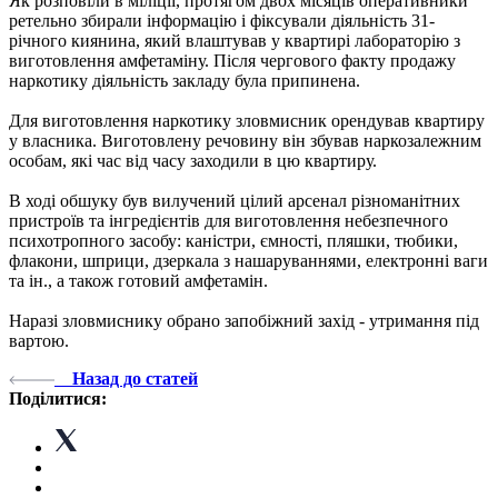
Як розповіли в міліції, протягом двох місяців оперативники
ретельно збирали інформацію і фіксували діяльність 31-
річного киянина, який влаштував у квартирі лабораторію з
виготовлення амфетаміну. Після чергового факту продажу
наркотику діяльність закладу була припинена.
Для виготовлення наркотику зловмисник орендував квартиру
у власника. Виготовлену речовину він збував наркозалежним
особам, які час від часу заходили в цю квартиру.
В ході обшуку був вилучений цілий арсенал різноманітних
пристроїв та інгредієнтів для виготовлення небезпечного
психотропного засобу: каністри, ємності, пляшки, тюбики,
флакони, шприци, дзеркала з нашаруваннями, електронні ваги
та ін., а також готовий амфетамін.
Наразі зловмиснику обрано запобіжний захід - утримання під
вартою.
Назад до статей
Поділитися: