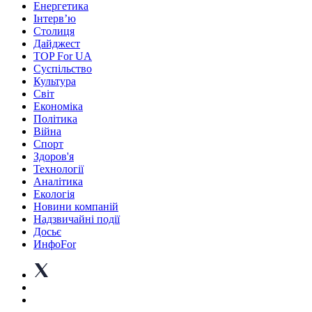
Енергетика
Інтерв’ю
Столиця
Дайджест
TOP For UA
Суспiльство
Культура
Світ
Економіка
Політика
Війна
Спорт
Здоров'я
Технології
Аналітика
Екологія
Новини компаній
Надзвичайні події
Досьє
ИнфоFor