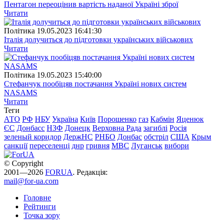
Пентагон переоцінив вартість наданої Україні зброї
Читати
Полiтика
19.05.2023 16:41:30
Італія долучиться до підготовки українських військових
Читати
Полiтика
19.05.2023 15:40:00
Стефанчук пообіцяв постачання Україні нових систем
NASAMS
Читати
Теги
АТО
РФ
НБУ
Україна
Київ
Порошенко
газ
Кабмін
Яценюк
ЄС
Донбасс
НЗФ
Донецк
Верховна Рада
загиблі
Росія
зеленый коридор
ДержНС
РНБО
Донбас
обстріл
США
Крым
санкції
переселенці
днр
гривня
МВС
Луганськ
вибори
© Copyright
2001—2026
FORUA
. Редакція:
mail@for-ua.com
Головне
Рейтинги
Точка зору