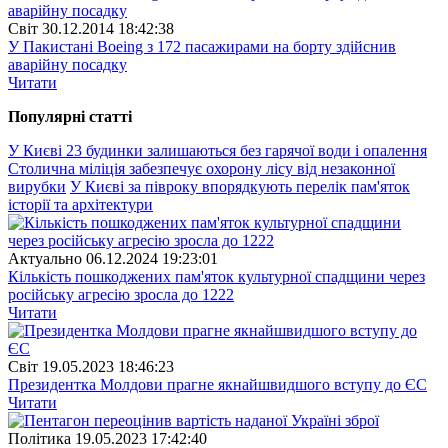
Свiт
30.12.2014 18:42:38
У Пакистані Boeing з 172 пасажирами на борту здійснив
аварійну посадку
Читати
Популярнi статтi
У Києві 23 будинки залишаються без гарячої води і опалення
Столична міліція забезпечує охорону лісу від незаконної
вирубки
У Києві за півроку впорядкують перелік пам'яток
історії та архітектури
Актуально
06.12.2024 19:23:01
Кількість пошкоджених пам'яток культурної спадщини через
російську агресію зросла до 1222
Читати
Свiт
19.05.2023 18:46:23
Президентка Молдови прагне якнайшвидшого вступу до ЄС
Читати
Полiтика
19.05.2023 17:42:40