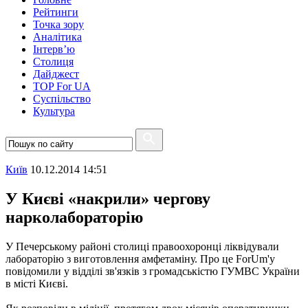
Рейтинги
Точка зору
Аналітика
Інтерв’ю
Столиця
Дайджест
TOP For UA
Суспiльство
Культура
Київ
10.12.2014 14:51
У Києві «накрили» чергову
нарколабораторію
У Печерському районі столиці правоохоронці ліквідували
лабораторію з виготовлення амфетаміну. Про це ForUm'у
повідомили у відділі зв'язків з громадськістю ГУМВС України
в місті Києві.