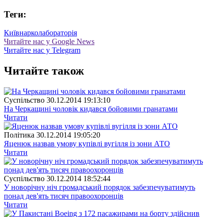
Теги:
Київ
нарколабораторія
Читайте нас у Google News
Читайте нас у Telegram
Читайте також
Суспiльство
30.12.2014 19:13:10
На Черкащині чоловік кидався бойовими гранатами
Читати
Полiтика
30.12.2014 19:05:20
Яценюк назвав умову купівлі вугілля із зони АТО
Читати
Суспiльство
30.12.2014 18:52:44
У новорічну ніч громадський порядок забезпечуватимуть
понад дев'ять тисяч правоохоронців
Читати