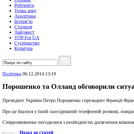
Рейтинги
Точка зору
Аналітика
Інтерв’ю
Столиця
Дайджест
TOP For UA
Суспiльство
Культура
Полiтика
06.12.2014 13:19
Порошенко та Олланд обговорили ситуа
Президент України Петро Порошенко і президент Франції Фран
Про це йшлося у їхній сьогоднішній телефонній розмові, повід
Співрозмовники погодилися з необхідністю досягнення виконан
Назад до статей