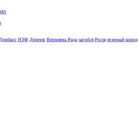
S
Донбасс
НЗФ
Донецк
Верховна Рада
загиблі
Росія
зеленый кори