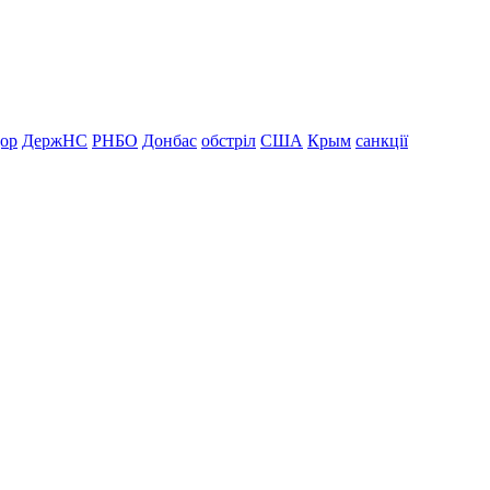
дор
ДержНС
РНБО
Донбас
обстріл
США
Крым
санкції