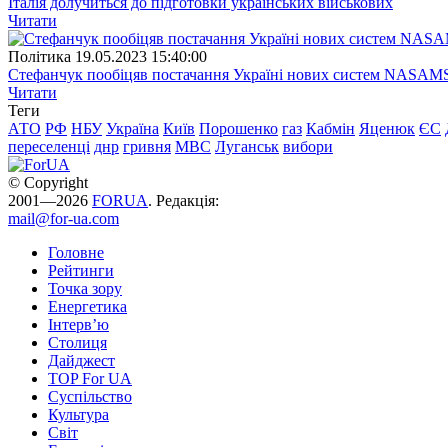
Італія долучиться до підготовки українських військових
Читати
Полiтика
19.05.2023 15:40:00
Стефанчук пообіцяв постачання Україні нових систем NASAM
Читати
Теги
АТО
РФ
НБУ
Україна
Київ
Порошенко
газ
Кабмін
Яценюк
ЄС
переселенці
днр
гривня
МВС
Луганськ
вибори
© Copyright
2001—2026
FORUA
. Редакція:
mail@for-ua.com
Головне
Рейтинги
Точка зору
Енергетика
Інтерв’ю
Столиця
Дайджест
TOP For UA
Суспiльство
Культура
Світ