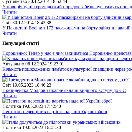
Суспiльство
30.12.2014 18:52:44
У новорічну ніч громадський порядок забезпечуватимуть понад
Читати
Свiт
30.12.2014 18:42:38
У Пакистані Boeing з 172 пасажирами на борту здійснив аварій
Читати
Популярнi статтi
Порошенко: Тепер у нас є чим захищатися
Порошенко представи
Актуально
06.12.2024 19:23:01
Кількість пошкоджених пам'яток культурної спадщини через рос
Читати
Свiт
19.05.2023 18:46:23
Президентка Молдови прагне якнайшвидшого вступу до ЄС
Читати
Полiтика
19.05.2023 17:42:40
Пентагон переоцінив вартість наданої Україні зброї
Читати
Полiтика
19.05.2023 16:41:30