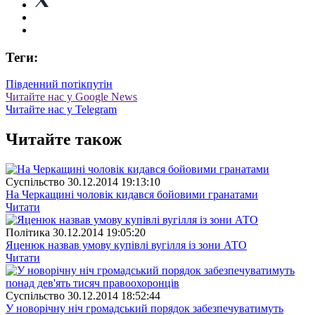
Теги:
Південний потік
путін
Читайте нас у Google News
Читайте нас у Telegram
Читайте також
Суспiльство
30.12.2014 19:13:10
На Черкащині чоловік кидався бойовими гранатами
Читати
Полiтика
30.12.2014 19:05:20
Яценюк назвав умову купівлі вугілля із зони АТО
Читати
Суспiльство
30.12.2014 18:52:44
У новорічну ніч громадський порядок забезпечуватимуть