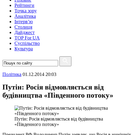
Рейтинги
Точка зору
Аналітика
Інтерв’ю
Столиця
Дайджест
TOP For UA
Суспiльство
Культура
Полiтика
01.12.2014 20:03
Путін: Росія відмовляється від
будівництва «Південного потоку»
Путін: Росія відмовляється від будівництва
«Південного потоку»
Президент РФ Володимир Путін заявляє, що Росія в нинішніх