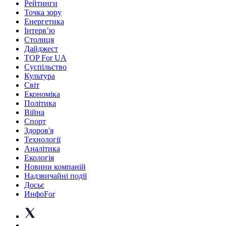
Рейтинги
Точка зору
Енергетика
Інтерв’ю
Столиця
Дайджест
TOP For UA
Суспiльство
Культура
Світ
Економіка
Політика
Війна
Спорт
Здоров'я
Технології
Аналітика
Екологія
Новини компаній
Надзвичайні події
Досьє
ИнфоFor