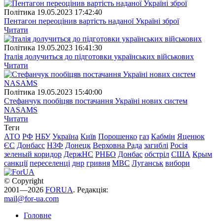
Полiтика
19.05.2023 17:42:40
Пентагон переоцінив вартість наданої Україні зброї
Читати
Полiтика
19.05.2023 16:41:30
Італія долучиться до підготовки українських військових
Читати
Полiтика
19.05.2023 15:40:00
Стефанчук пообіцяв постачання Україні нових систем
NASAMS
Читати
Теги
АТО
РФ
НБУ
Україна
Київ
Порошенко
газ
Кабмін
Яценюк
ЄС
Донбасс
НЗФ
Донецк
Верховна Рада
загиблі
Росія
зеленый коридор
ДержНС
РНБО
Донбас
обстріл
США
Крым
санкції
переселенці
днр
гривня
МВС
Луганськ
вибори
© Copyright
2001—2026
FORUA
. Редакція:
mail@for-ua.com
Головне