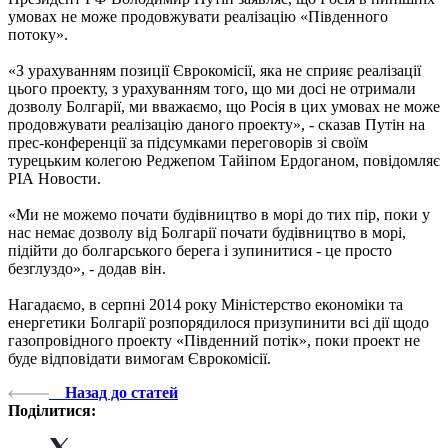
умовах не може продовжувати реалізацію «Південного
потоку».
«З урахуванням позиції Єврокомісії, яка не сприяє реалізації
цього проекту, з урахуванням того, що ми досі не отримали
дозволу Болгарії, ми вважаємо, що Росія в цих умовах не може
продовжувати реалізацію даного проекту», - сказав Путін на
прес-конференції за підсумками переговорів зі своїм
турецьким колегою Реджепом Тайіпом Ердоганом, повідомляє
РІА Новости.
«Ми не можемо почати будівництво в морі до тих пір, поки у
нас немає дозволу від Болгарії почати будівництво в морі,
підійти до болгарського берега і зупинитися - це просто
безглуздо», - додав він.
Нагадаємо, в серпні 2014 року Міністерство економіки та
енергетики Болгарії розпорядилося призупинити всі дії щодо
газопровідного проекту «Південний потік», поки проект не
буде відповідати вимогам Єврокомісії.
Назад до статей
Поділитися: