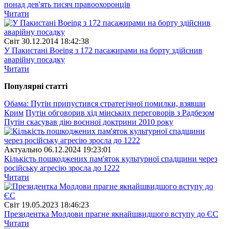
понад дев'ять тисяч правоохоронців
Читати
Свiт
30.12.2014 18:42:38
У Пакистані Boeing з 172 пасажирами на борту здійснив
аварійну посадку
Читати
Популярнi статтi
Обама: Путін припустився стратегічної помилки, взявши
Крим
Путін обговорив хід мінських переговорів з Радбезом
Путін скасував дію воєнної доктрини 2010 року
Актуально
06.12.2024 19:23:01
Кількість пошкоджених пам'яток культурної спадщини через
російську агресію зросла до 1222
Читати
Свiт
19.05.2023 18:46:23
Президентка Молдови прагне якнайшвидшого вступу до ЄС
Читати