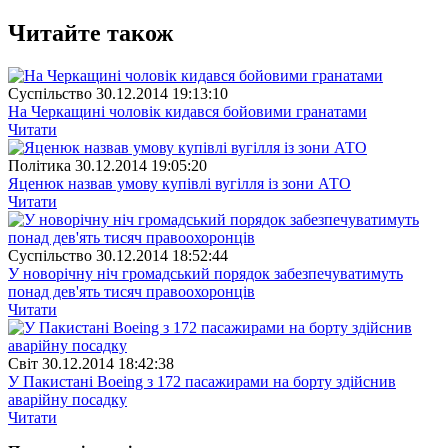
Читайте також
Суспiльство
30.12.2014 19:13:10
На Черкащині чоловік кидався бойовими гранатами
Читати
Полiтика
30.12.2014 19:05:20
Яценюк назвав умову купівлі вугілля із зони АТО
Читати
Суспiльство
30.12.2014 18:52:44
У новорічну ніч громадський порядок забезпечуватимуть
понад дев'ять тисяч правоохоронців
Читати
Свiт
30.12.2014 18:42:38
У Пакистані Boeing з 172 пасажирами на борту здійснив
аварійну посадку
Читати