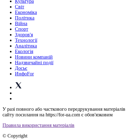
Культура
Світ
Економіка
Політика
Війна
Спорт
Здоров'я
Технології
Аналітика
Екологія
Новини компаній
Надзвичайні події
Досьє
ИнфоFor
У разі повного або часткового передрукування матеріалів
сайту посилання на https://for-ua.com є обов'язковим
Правила використання матеріалів
© Copyright