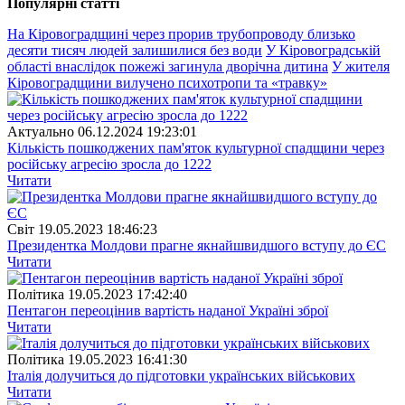
Популярнi статтi
На Кіровоградщині через прорив трубопроводу близько
десяти тисяч людей залишилися без води
У Кіровоградській
області внаслідок пожежі загинула дворічна дитина
У жителя
Кіровоградщини вилучено психотропи та «травку»
Актуально
06.12.2024 19:23:01
Кількість пошкоджених пам'яток культурної спадщини через
російську агресію зросла до 1222
Читати
Свiт
19.05.2023 18:46:23
Президентка Молдови прагне якнайшвидшого вступу до ЄС
Читати
Полiтика
19.05.2023 17:42:40
Пентагон переоцінив вартість наданої Україні зброї
Читати
Полiтика
19.05.2023 16:41:30
Італія долучиться до підготовки українських військових
Читати