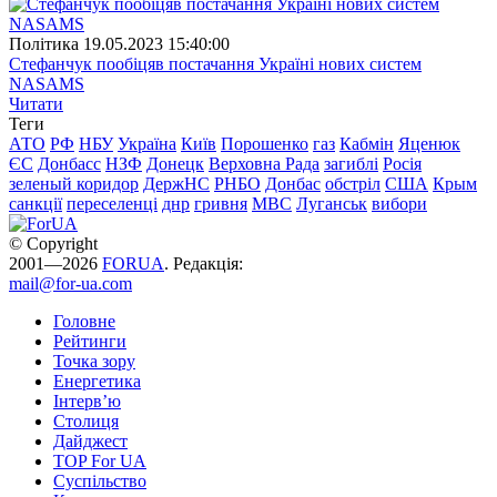
Полiтика
19.05.2023 15:40:00
Стефанчук пообіцяв постачання Україні нових систем
NASAMS
Читати
Теги
АТО
РФ
НБУ
Україна
Київ
Порошенко
газ
Кабмін
Яценюк
ЄС
Донбасс
НЗФ
Донецк
Верховна Рада
загиблі
Росія
зеленый коридор
ДержНС
РНБО
Донбас
обстріл
США
Крым
санкції
переселенці
днр
гривня
МВС
Луганськ
вибори
© Copyright
2001—2026
FORUA
. Редакція:
mail@for-ua.com
Головне
Рейтинги
Точка зору
Енергетика
Інтерв’ю
Столиця
Дайджест
TOP For UA
Суспiльство