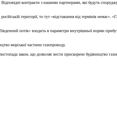
. Відповідні контракти з нашими партнерами, які будуть споруджув
осійській території, то тут «відставання від термінів немає». «Га
«Південний потік» входить в параметри внутрішньої норми прибут
ицтво морської частини газопроводу.
стопада закон, що дозволяє вести прискорене будівництво газо