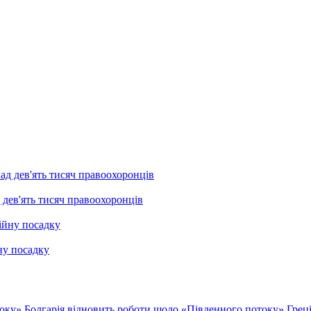
 дев'ять тисяч правоохоронців
ну посадку
току»
Болгарія відновить роботи щодо «Південного потоку»
Грец