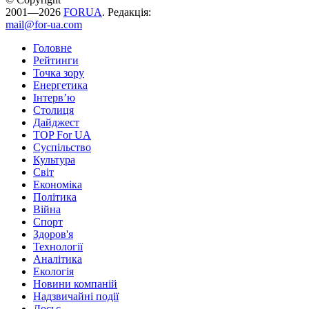
2001—2026
FORUA
. Редакція:
mail@for-ua.com
Головне
Рейтинги
Точка зору
Енергетика
Інтерв’ю
Столиця
Дайджест
TOP For UA
Суспiльство
Культура
Світ
Економіка
Політика
Війна
Спорт
Здоров'я
Технології
Аналітика
Екологія
Новини компаній
Надзвичайні події
Досьє