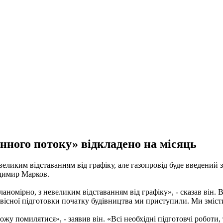
нного потоку» відкладено на місяць
еликим відставанням від графіку, але газопровід буде введений з
одимир Марков.
номірно, з невеликим відставанням від графіку», - сказав він. 
рвісної підготовки початку будівництва ми приступили. Ми змісти
можу помилятися», - заявив він. «Всі необхідні підготовчі роботи,