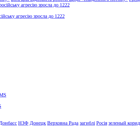
ійську агресію зросла до 1222
S
Донбасс
НЗФ
Донецк
Верховна Рада
загиблі
Росія
зеленый кори