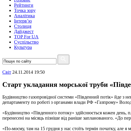
Рейтинги
Точка зору
Аналітика
Інтерв’ю
Столиця
Дайджест
TOP For UA
Суспiльство
Культура
Свiт
24.11.2014 19:50
Старт укладання морської труби «Півде
Будівництво газопровідної системи «Південний потік» йде з нев
департаменту по роботі з органами влади РФ «Газпрому» Вол
«Будівництво «Південного потоку» здійснюється кожен день, пла
перенесені на місяць пізніше від раніше запланованого. «До пе
«По-моєму, там на 15 грудня у нас стоїть термін початку, але я 