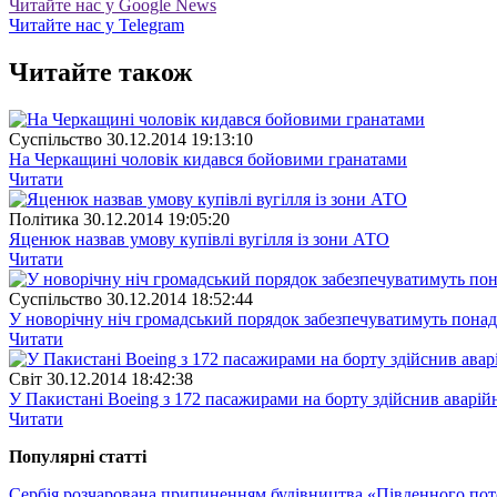
Читайте нас у Google News
Читайте нас у Telegram
Читайте також
Суспiльство
30.12.2014 19:13:10
На Черкащині чоловік кидався бойовими гранатами
Читати
Полiтика
30.12.2014 19:05:20
Яценюк назвав умову купівлі вугілля із зони АТО
Читати
Суспiльство
30.12.2014 18:52:44
У новорічну ніч громадський порядок забезпечуватимуть понад
Читати
Свiт
30.12.2014 18:42:38
У Пакистані Boeing з 172 пасажирами на борту здійснив аварій
Читати
Популярнi статтi
Сербія розчарована припиненням будівництва «Південного по