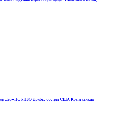
дор
ДержНС
РНБО
Донбас
обстріл
США
Крым
санкції