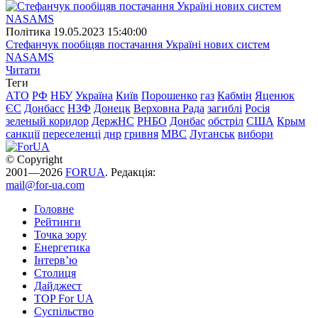
Полiтика
19.05.2023 15:40:00
Стефанчук пообіцяв постачання Україні нових систем
NASAMS
Читати
Теги
АТО
РФ
НБУ
Україна
Київ
Порошенко
газ
Кабмін
Яценюк
ЄС
Донбасс
НЗФ
Донецк
Верховна Рада
загиблі
Росія
зеленый коридор
ДержНС
РНБО
Донбас
обстріл
США
Крым
санкції
переселенці
днр
гривня
МВС
Луганськ
вибори
© Copyright
2001—2026
FORUA
. Редакція:
mail@for-ua.com
Головне
Рейтинги
Точка зору
Енергетика
Інтерв’ю
Столиця
Дайджест
TOP For UA
Суспiльство