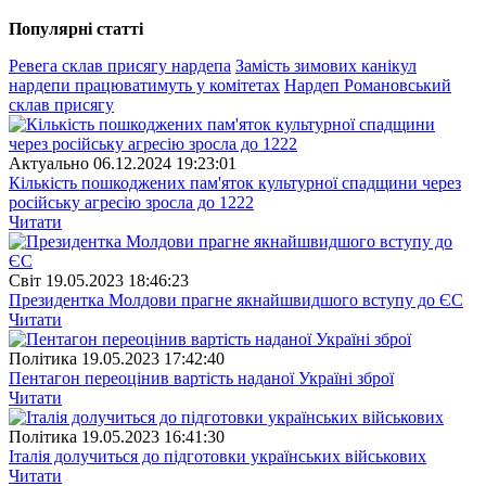
Популярнi статтi
Ревега склав присягу нардепа
Замість зимових канікул
нардепи працюватимуть у комітетах
Нардеп Романовський
склав присягу
Актуально
06.12.2024 19:23:01
Кількість пошкоджених пам'яток культурної спадщини через
російську агресію зросла до 1222
Читати
Свiт
19.05.2023 18:46:23
Президентка Молдови прагне якнайшвидшого вступу до ЄС
Читати
Полiтика
19.05.2023 17:42:40
Пентагон переоцінив вартість наданої Україні зброї
Читати
Полiтика
19.05.2023 16:41:30
Італія долучиться до підготовки українських військових
Читати