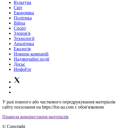
Культура
Світ
Економіка
Політика
Війна
Спорт
Здоров'я
Технології
Аналітика
Екологія
Новини компаній
Надзвичайні події
Досьє
ИнфоFor
У разі повного або часткового передрукування матеріалів
сайту посилання на https://for-ua.com є обов'язковим
Правила використання матеріалів
© Copyright