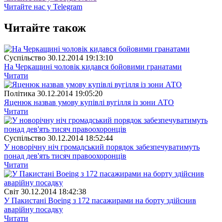
Читайте нас у Telegram
Читайте також
Суспiльство
30.12.2014 19:13:10
На Черкащині чоловік кидався бойовими гранатами
Читати
Полiтика
30.12.2014 19:05:20
Яценюк назвав умову купівлі вугілля із зони АТО
Читати
Суспiльство
30.12.2014 18:52:44
У новорічну ніч громадський порядок забезпечуватимуть
понад дев'ять тисяч правоохоронців
Читати
Свiт
30.12.2014 18:42:38
У Пакистані Boeing з 172 пасажирами на борту здійснив
аварійну посадку
Читати