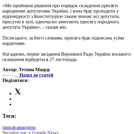
«Ми прийняли рішення про порядок складення присяги
народними депутатами України, і вона буде проходити у
відповідності з Конституцією таким чином: всі депутати,
присутні в залі, одночасно зачитають присягу народного
депутата України», - сказав він.
Після цього, за його словами, присяга буде підписана усіма
нардепами.
Нагадаємо, перше засідання Верховної Ради України восьмого
скликання відбудеться 27 листопада.
Автор: Тетяна Мацур
Назад до статей
Поділитися:
Теги:
присяга
нардепи
Читайте нас у Google News