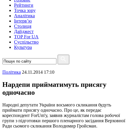
Рейтинги
Точка зору
Аналітика
Інтерв’ю
Столиця
Дайджест
TOP For UA
Суспiльство
Культура
Полiтика
24.11.2014 17:10
Нардепи прийматимуть присягу
одночасно
Народні депутати України восьмого скликання будуть
приймати присягу одночасно. Про це, як передає
кореспондент ForUm'у, заявив журналістам голова робочої
групи з підготовки першого пленарного засідання Верховної
Ради сьомого скликання Володимир Гройсман.