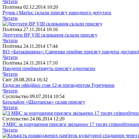
Читати
Полiтика
02.12.2014 10:20
Рудик і Матіос склали присягу народного депутата
Читати
Полiтика
27.11.2014 10:16
Депутати ВР VIII скликання склали присягу
Читати
Полiтика
24.11.2014 17:44
ВО «Батьківщина»: Савченко прийме присягу нардепа дистанц
Читати
Полiтика
24.11.2014 17:10
Нардепи прийматимуть присягу одночасно
Читати
Свiт
28.08.2014 16:32
Ердоган офіційно став 12-м президентом Туреччини
Читати
Суспiльство
09.07.2014 10:54
Батальйон «Шахтарськ» склав присягу
Читати
Суспiльство
24.06.2014 12:20
З МВС за порушення присяги звільнено 17 тисяч співробітникі
Читати