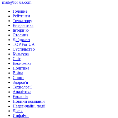
mail@for-ua.com
Головне
Рейтинги
Точка зору
Енергетика
Інтерв’ю
Столиця
Дайджест
TOP For UA
Суспiльство
Культура
Світ
Економіка
Політика
Війна
Спорт
Здоров'я
Технології
Аналітика
Екологія
Новини компаній
Надзвичайні події
Досьє
ИнфоFor