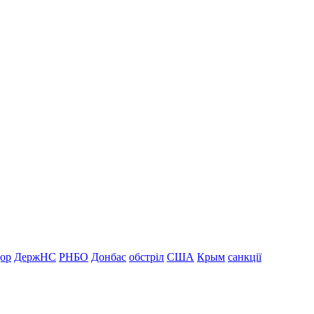
дор
ДержНС
РНБО
Донбас
обстріл
США
Крым
санкції