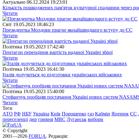
Актуально
06.12.2024 19:23:01
Кількість пошкоджених пам'яток культурної спадщини через рос
Читати
Свiт
19.05.2023 18:46:23
Президентка Молдови прагне якнайшвидшого вступу до ЄС
Читати
Полiтика
19.05.2023 17:42:40
Пентагон переоцінив вартість наданої Україні зброї
Читати
Полiтика
19.05.2023 16:41:30
Італія долучиться до підготовки українських військових
Читати
Полiтика
19.05.2023 15:40:00
Стефанчук пообіцяв постачання Україні нових систем NASAM
Читати
Теги
АТО
РФ
НБУ
Україна
Київ
Порошенко
газ
Кабмін
Яценюк
ЄС
переселенці
днр
гривня
МВС
Луганськ
вибори
© Copyright
2001—2026
FORUA
. Редакція: