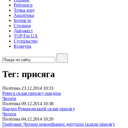
Рейтинги
Точка зору
Аналітика
Інтерв’ю
Столиця
Дайджест
TOP For UA
Суспiльство
Культура
Тег: присяга
Полiтика
23.12.2014 10:33
Ревега склав присягу нардепа
Читати
Полiтика
09.12.2014 10:38
Нардеп Романовський склав присягу
Читати
Полiтика
04.12.2014 10:20
Гройсман: Чотири новообраних депутати склали присягу