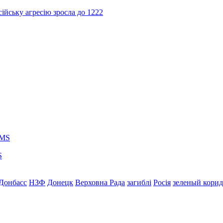
ійську агресію зросла до 1222
S
Донбасс
НЗФ
Донецк
Верховна Рада
загиблі
Росія
зеленый кори