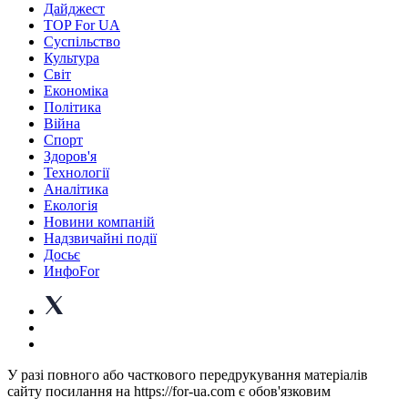
Дайджест
TOP For UA
Суспiльство
Культура
Світ
Економіка
Політика
Війна
Спорт
Здоров'я
Технології
Аналітика
Екологія
Новини компаній
Надзвичайні події
Досьє
ИнфоFor
У разі повного або часткового передрукування матеріалів
сайту посилання на https://for-ua.com є обов'язковим