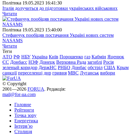
Полiтика
19.05.2023 16:41:30
Італія долучиться до підготовки українських військових
Читати
Полiтика
19.05.2023 15:40:00
Стефанчук пообіцяв постачання Україні нових систем
NASAMS
Читати
Теги
АТО
РФ
НБУ
Україна
Київ
Порошенко
газ
Кабмін
Яценюк
ЄС
Донбасс
НЗФ
Донецк
Верховна Рада
загиблі
Росія
зеленый коридор
ДержНС
РНБО
Донбас
обстріл
США
Крым
санкції
переселенці
днр
гривня
МВС
Луганськ
вибори
© Copyright
2001—2026
FORUA
. Редакція:
mail@for-ua.com
Головне
Рейтинги
Точка зору
Енергетика
Інтерв’ю
Столиця