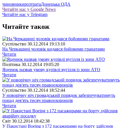
чиновники
розтрата
Донецька ОДА
Читайте нас у Google News
Читайте нас у Telegram
Читайте також
Суспiльство
30.12.2014 19:13:10
На Черкащині чоловік кидався бойовими гранатами
Читати
Полiтика
30.12.2014 19:05:20
Яценюк назвав умову купівлі вугілля із зони АТО
Читати
Суспiльство
30.12.2014 18:52:44
У новорічну ніч громадський порядок забезпечуватимуть
понад дев'ять тисяч правоохоронців
Читати
Свiт
30.12.2014 18:42:38
У Пакистані Boeing з 172 пасажирами на борту здійснив