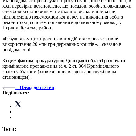
Як повідомляє прес-служба прокуратури Донецької області, в
ході перевірки встановлено, що посадові особи, зловживаючи
службовим становищем, незаконно визнали приватне
підприємство переможцем конкурсу на виконання робіт з
реконструкції системи опалення в дошкільному закладі у
Первомайському районі.
«Результатом цих протиправних дій стало неефективне
використання 20 млн грн державних коштів», - сказано в
повідомленні.
За цим фактом прокуратурою Донецької області розпочато
кримінальне провадження за ч. 2 ст. 364 Кримінального
кодексу України (зловживання владою або службовим
становищем).
Назад до статей
Поділитися:
Теги: