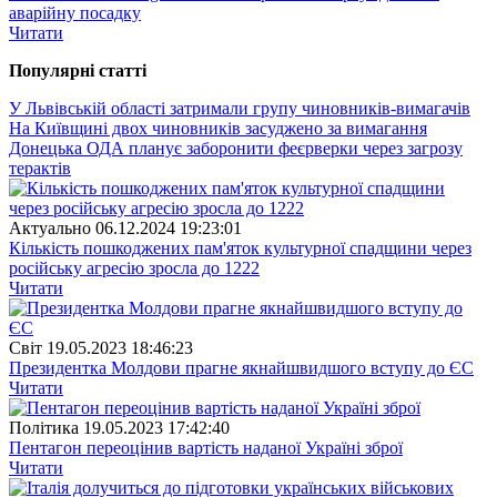
аварійну посадку
Читати
Популярнi статтi
У Львівській області затримали групу чиновників-вимагачів
На Київщині двох чиновників засуджено за вимагання
Донецька ОДА планує заборонити феєрверки через загрозу
терактів
Актуально
06.12.2024 19:23:01
Кількість пошкоджених пам'яток культурної спадщини через
російську агресію зросла до 1222
Читати
Свiт
19.05.2023 18:46:23
Президентка Молдови прагне якнайшвидшого вступу до ЄС
Читати
Полiтика
19.05.2023 17:42:40
Пентагон переоцінив вартість наданої Україні зброї
Читати