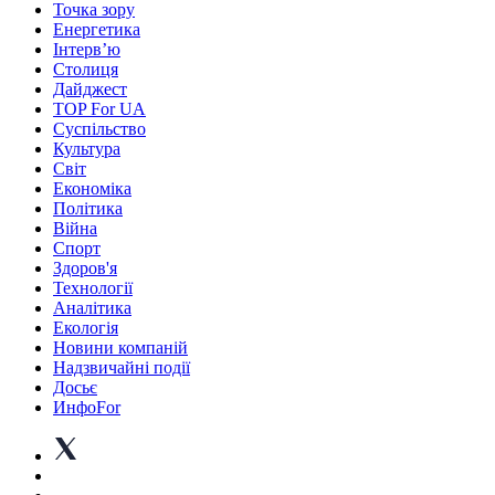
Точка зору
Енергетика
Інтерв’ю
Столиця
Дайджест
TOP For UA
Суспiльство
Культура
Світ
Економіка
Політика
Війна
Спорт
Здоров'я
Технології
Аналітика
Екологія
Новини компаній
Надзвичайні події
Досьє
ИнфоFor