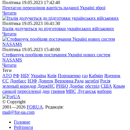
Полiтика
19.05.2023 17:42:40
Пентагон переоцінив вартість наданої Україні зброї
Читати
Полiтика
19.05.2023 16:41:30
Італія долучиться до підготовки українських військових
Читати
Полiтика
19.05.2023 15:40:00
Стефанчук пообіцяв постачання Україні нових систем
NASAMS
Читати
Теги
АТО
РФ
НБУ
Україна
Київ
Порошенко
газ
Кабмін
Яценюк
ЄС
Донбасс
НЗФ
Донецк
Верховна Рада
загиблі
Росія
зеленый коридор
ДержНС
РНБО
Донбас
обстріл
США
Крым
санкції
переселенці
днр
гривня
МВС
Луганськ
вибори
© Copyright
2001—2026
FORUA
. Редакція:
mail@for-ua.com
Головне
Рейтинги