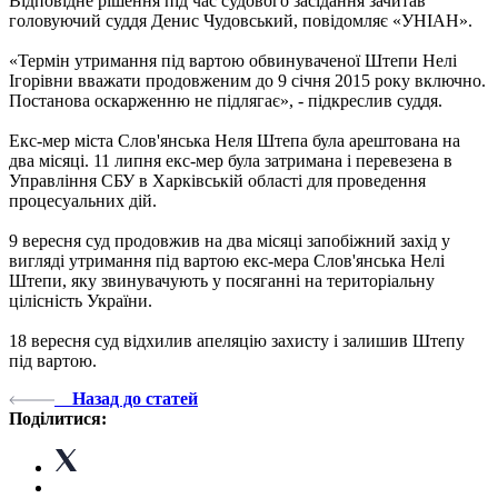
Відповідне рішення під час судового засідання зачитав
головуючий суддя Денис Чудовський, повідомляє «УНІАН».
«Термін утримання під вартою обвинуваченої Штепи Нелі
Ігорівни вважати продовженим до 9 січня 2015 року включно.
Постанова оскарженню не підлягає», - підкреслив суддя.
Екс-мер міста Слов'янська Неля Штепа була арештована на
два місяці. 11 липня екс-мер була затримана і перевезена в
Управління СБУ в Харківській області для проведення
процесуальних дій.
9 вересня суд продовжив на два місяці запобіжний захід у
вигляді утримання під вартою екс-мера Слов'янська Нелі
Штепи, яку звинувачують у посяганні на територіальну
цілісність України.
18 вересня суд відхилив апеляцію захисту і залишив Штепу
під вартою.
Назад до статей
Поділитися: