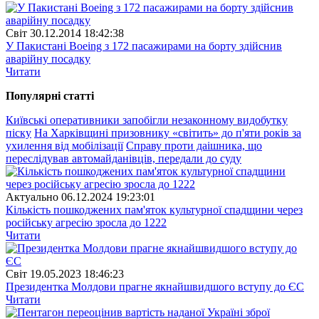
Свiт
30.12.2014 18:42:38
У Пакистані Boeing з 172 пасажирами на борту здійснив
аварійну посадку
Читати
Популярнi статтi
Київські оперативники запобігли незаконному видобутку
піску
На Харківщині призовнику «світить» до п'яти років за
ухилення від мобілізації
Справу проти даішника, що
переслідував автомайданівців, передали до суду
Актуально
06.12.2024 19:23:01
Кількість пошкоджених пам'яток культурної спадщини через
російську агресію зросла до 1222
Читати
Свiт
19.05.2023 18:46:23
Президентка Молдови прагне якнайшвидшого вступу до ЄС
Читати