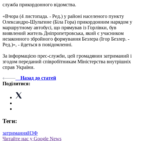
служба прикордонного відомства.
«Вчора (4 листопада. - Ред.) у районі населеного пункту
Олександро-Шультине (Біла Гора) прикордонним нарядом у
маршрутному автобусі, що прямував із Горлівки, був
виявлений житель Дніпропетровська, який є учасником
незаконного збройного формування Безлера (Ігор Безлер. -
Ред.)», - йдеться в повідомленні.
За інформацією прес-служби, цей громадянин затриманий і
згодом переданий співробітникам Міністерства внутрішніх
справ України.
Назад до статей
Поділитися:
Теги:
затримання
НЗФ
Читайте нас у Google News