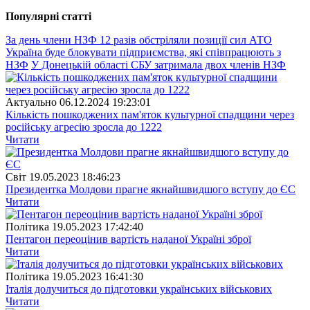
Популярнi статтi
За день члени НЗФ 12 разів обстріляли позиції сил АТО
Україна буде блокувати підприємства, які співпрацюють з
НЗФ
У Донецькій області СБУ затримала двох членів НЗФ
Актуально
06.12.2024 19:23:01
Кількість пошкоджених пам'яток культурної спадщини через
російську агресію зросла до 1222
Читати
Свiт
19.05.2023 18:46:23
Президентка Молдови прагне якнайшвидшого вступу до ЄС
Читати
Полiтика
19.05.2023 17:42:40
Пентагон переоцінив вартість наданої Україні зброї
Читати
Полiтика
19.05.2023 16:41:30
Італія долучиться до підготовки українських військових
Читати