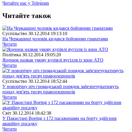
Читайте нас у Telegram
Читайте також
Суспiльство
30.12.2014 19:13:10
На Черкащині чоловік кидався бойовими гранатами
Читати
Полiтика
30.12.2014 19:05:20
Яценюк назвав умову купівлі вугілля із зони АТО
Читати
Суспiльство
30.12.2014 18:52:44
У новорічну ніч громадський порядок забезпечуватимуть
понад дев'ять тисяч правоохоронців
Читати
Свiт
30.12.2014 18:42:38
У Пакистані Boeing з 172 пасажирами на борту здійснив
аварійну посадку
Читати