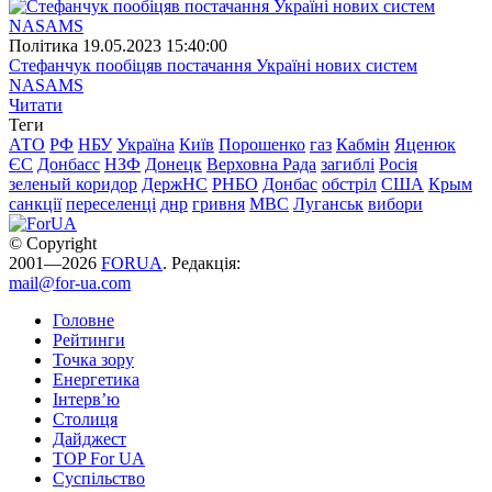
Полiтика
19.05.2023 15:40:00
Стефанчук пообіцяв постачання Україні нових систем
NASAMS
Читати
Теги
АТО
РФ
НБУ
Україна
Київ
Порошенко
газ
Кабмін
Яценюк
ЄС
Донбасс
НЗФ
Донецк
Верховна Рада
загиблі
Росія
зеленый коридор
ДержНС
РНБО
Донбас
обстріл
США
Крым
санкції
переселенці
днр
гривня
МВС
Луганськ
вибори
© Copyright
2001—2026
FORUA
. Редакція:
mail@for-ua.com
Головне
Рейтинги
Точка зору
Енергетика
Інтерв’ю
Столиця
Дайджест
TOP For UA
Суспiльство