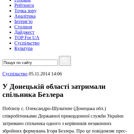
Рейтинги
Точка зору
Аналітика
Інтерв’ю
Столиця
Дайджест
TOP For UA
Суспiльство
Культура
Суспiльство
05.11.2014 14:06
У Донецькій області затримали
спільника Безлера
Поблизу с. Олександро-Шультине (Донецька обл.)
співробітниками Державної прикордонної служби України
затримано спільника одного з керівників незаконних
збройних формувань Ігоря Безлера. Про це повідомляє прес-