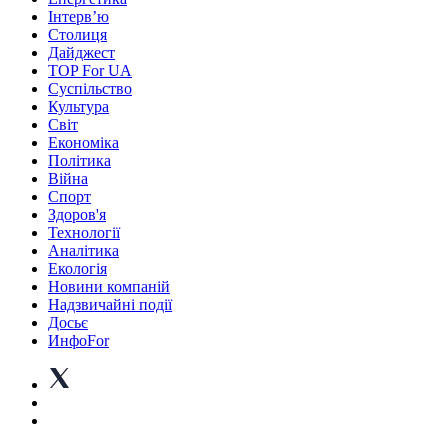
Інтерв’ю
Столиця
Дайджест
TOP For UA
Суспiльство
Культура
Світ
Економіка
Політика
Війна
Спорт
Здоров'я
Технології
Аналітика
Екологія
Новини компаній
Надзвичайні події
Досьє
ИнфоFor