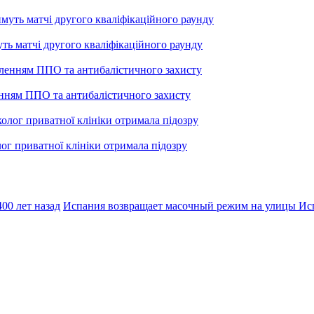
уть матчі другого кваліфікаційного раунду
енням ППО та антибалістичного захисту
лог приватної клініки отримала підозру
00 лет назад
Испания возвращает масочный режим на улицы
Ис