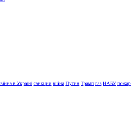
війна в Україні
санкции
війна
Путин
Трамп
газ
НАБУ
пожар