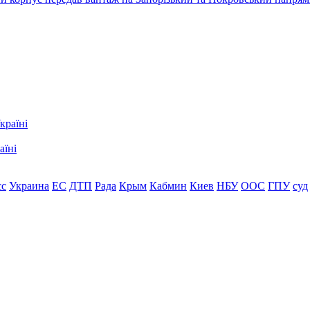
аїні
сс
Украина
ЕС
ДТП
Рада
Крым
Кабмин
Киев
НБУ
ООС
ГПУ
суд