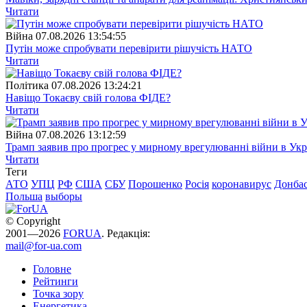
Читати
Війна
07.08.2026 13:54:55
Путін може спробувати перевірити рішучість НАТО
Читати
Полiтика
07.08.2026 13:24:21
Навіщо Токаєву свій голова ФІДЕ?
Читати
Війна
07.08.2026 13:12:59
Трамп заявив про прогрес у мирному врегулюванні війни в Укр
Читати
Теги
АТО
УПЦ
РФ
США
СБУ
Порошенко
Росія
коронавирус
Донба
Польша
выборы
© Copyright
2001—2026
FORUA
. Редакція:
mail@for-ua.com
Головне
Рейтинги
Точка зору
Енергетика