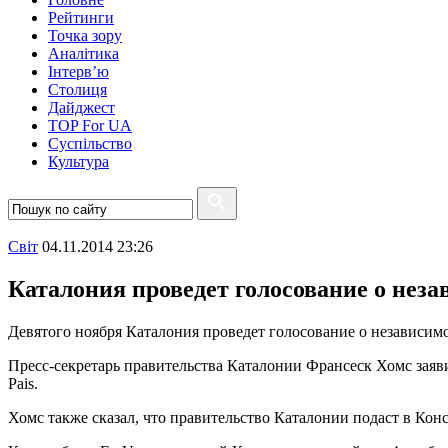
Рейтинги
Точка зору
Аналітика
Інтерв’ю
Столиця
Дайджест
TOP For UA
Суспiльство
Культура
Свiт
04.11.2014 23:26
Каталония проведет голосование о неза
Девятого ноября Каталония проведет голосование о независим
Пресс-секретарь правительства Каталонии Франсеск Хомс заяви
Pais.
Хомс также сказал, что правительство Каталонии подаст в К