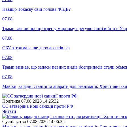
Навіщо Токаєву свій голова ФІДЕ?
07.08
Трамп заявив про прогрес у мирному врегулюванні війни в Укр
07.08
СБУ затримала ще двох агентів рф
07.08
Трамп визнав, що запаси певних видів боєприпасів стали обм
07.08
Мавіки, зарядні станції та апарати для реанімації: Християнс
Полiтика
07.08.2026 14:25:32
ЄС затвердив нові санкції проти РФ
Читати
Суспiльство
07.08.2026 14:06:35
Мавіки, зарядні станції та апарати для реанімації: Християнс