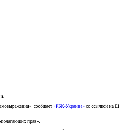
ии.
 самовыражения», сообщает
«РБК-Украина»
со ссылкой на El
вополагающих прав».