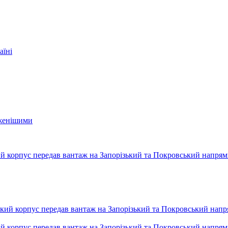
аїні
еженішими
ький корпус передав вантаж на Запорізький та Покровський напря
ький корпус передав вантаж на Запорізький та Покровський напря