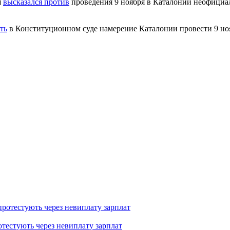
я
высказался против
проведения 9 ноября в Каталонии неофициал
ть
в Конституционном суде намерение Каталонии провести 9 ноя
тестують через невиплату зарплат