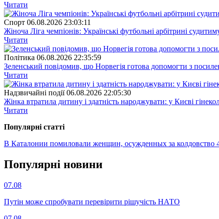
Читати
Спорт
06.08.2026 23:03:11
Жіноча Ліга чемпіонів: Українські футбольні арбітрині судитим
Читати
Полiтика
06.08.2026 22:35:59
Зеленський повідомив, що Норвегія готова допомогти з посил
Читати
Надзвичайні події
06.08.2026 22:05:30
Жінка втратила дитину і здатність народжувати: у Києві гінеко
Читати
Популярнi статтi
В Каталонии помиловали женщин, осужденных за колдовство 4
Популярнi новини
07.08
Путін може спробувати перевірити рішучість НАТО
07.08