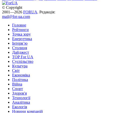
© Copyright
2001—2026
FORUA
. Редакція:
mail@for-ua.com
Головне
Рейтинги
Точка зору
Енергетика
Інтерв’ю
Столиця
Дайджест
TOP For UA
Суспiльство
Культура
Світ
Економіка
Політика
Війна
Спорт
Здоров'я
Технології
Аналітика
Екологія
Новини компаній