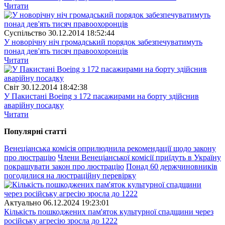
Читати
Суспiльство
30.12.2014 18:52:44
У новорічну ніч громадський порядок забезпечуватимуть
понад дев'ять тисяч правоохоронців
Читати
Свiт
30.12.2014 18:42:38
У Пакистані Boeing з 172 пасажирами на борту здійснив
аварійну посадку
Читати
Популярнi статтi
Венеціанська комісія оприлюднила рекомендації щодо закону
про люстрацію
Члени Венеціанської комісії приїдуть в Україну
покращувати закон про люстрацію
Понад 60 держчиновників
погодилися на люстраційну перевірку
Актуально
06.12.2024 19:23:01
Кількість пошкоджених пам'яток культурної спадщини через
російську агресію зросла до 1222