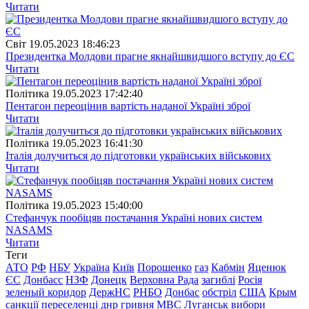
Читати
Свiт
19.05.2023 18:46:23
Президентка Молдови прагне якнайшвидшого вступу до ЄС
Читати
Полiтика
19.05.2023 17:42:40
Пентагон переоцінив вартість наданої Україні зброї
Читати
Полiтика
19.05.2023 16:41:30
Італія долучиться до підготовки українських військових
Читати
Полiтика
19.05.2023 15:40:00
Стефанчук пообіцяв постачання Україні нових систем
NASAMS
Читати
Теги
АТО
РФ
НБУ
Україна
Київ
Порошенко
газ
Кабмін
Яценюк
ЄС
Донбасс
НЗФ
Донецк
Верховна Рада
загиблі
Росія
зеленый коридор
ДержНС
РНБО
Донбас
обстріл
США
Крым
санкції
переселенці
днр
гривня
МВС
Луганськ
вибори