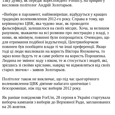
Таку думку, як передає кореспондент Forum'у, на брифінгу
висловив політолог Андрій Золотарьов.
«Вибори в парламент, найімовірніше, відбудуться у кращих
традиціях волевиявлення 2012-го року. Справа в тому, що
керівництво ЦВК, яка чудово знає, як проводити
фальсифікації, залишилося на своїх місцях. Хоча, за великим
рахунком, зважаючи на всі розмови про люстрацію у владі, з
ними, як мінімум, повинні були попрощатися. Очевидно, що
для отримання подібної індульгенції, Центрвиборчком
повинен був пообіцяти влади ті чи інші преференції. Якщо
тоді ці люди махлювали на користь Віктора Януковича, то
зараз вони будуть те ж саме робити на користь Порошенка.
Людина не змінює ходу з віком, те ж стосується і людей, які,
зрісшись зі своїми кріслами, навряд чи відмовляться від своїх
старих звичок» - заявив Золотарьов.
Політолог також не виключає, що під час цьогорічного
волевиявлення ЦВК діятиме набагато цинічніше і
безсоромніше, ніж під час виборів 2012 року.
Як раніше повідомляв ForUm, 28 серпня в Україні стартувала
виборча кампанія з виборів до Верховної Ради, запланованих
на 26 жовтня.