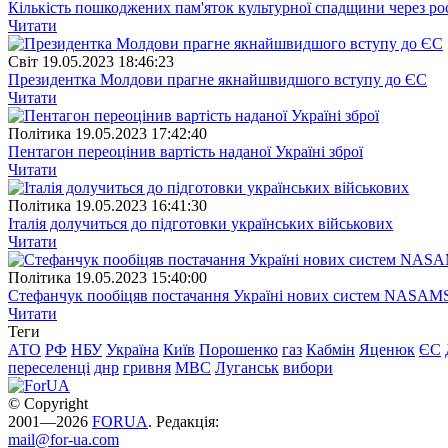
Кількість пошкоджених пам'яток культурної спадщини через рос
Читати
Свiт
19.05.2023 18:46:23
Президентка Молдови прагне якнайшвидшого вступу до ЄС
Читати
Полiтика
19.05.2023 17:42:40
Пентагон переоцінив вартість наданої Україні зброї
Читати
Полiтика
19.05.2023 16:41:30
Італія долучиться до підготовки українських військових
Читати
Полiтика
19.05.2023 15:40:00
Стефанчук пообіцяв постачання Україні нових систем NASAM
Читати
Теги
АТО
РФ
НБУ
Україна
Київ
Порошенко
газ
Кабмін
Яценюк
ЄС
переселенці
днр
гривня
МВС
Луганськ
вибори
© Copyright
2001—2026
FORUA
. Редакція:
mail@for-ua.com