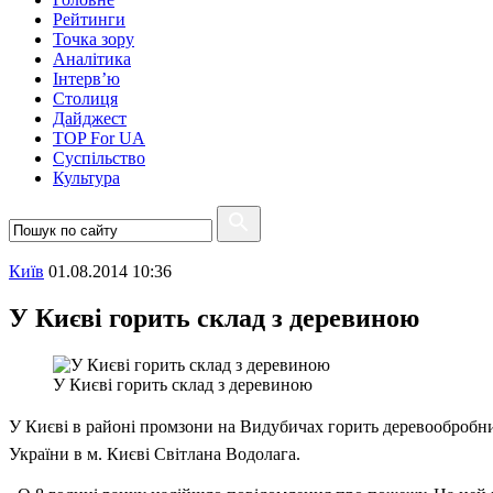
Рейтинги
Точка зору
Аналітика
Інтерв’ю
Столиця
Дайджест
TOP For UA
Суспiльство
Культура
Київ
01.08.2014 10:36
У Києві горить склад з деревиною
У Києві горить склад з деревиною
У Києві в районі промзони на Видубичах горить деревообробни
України в м. Києві Світлана Водолага.