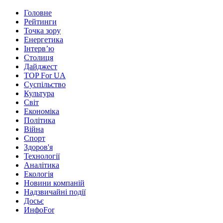
Головне
Рейтинги
Точка зору
Енергетика
Інтерв’ю
Столиця
Дайджест
TOP For UA
Суспiльство
Культура
Світ
Економіка
Політика
Війна
Спорт
Здоров'я
Технології
Аналітика
Екологія
Новини компаній
Надзвичайні події
Досьє
ИнфоFor