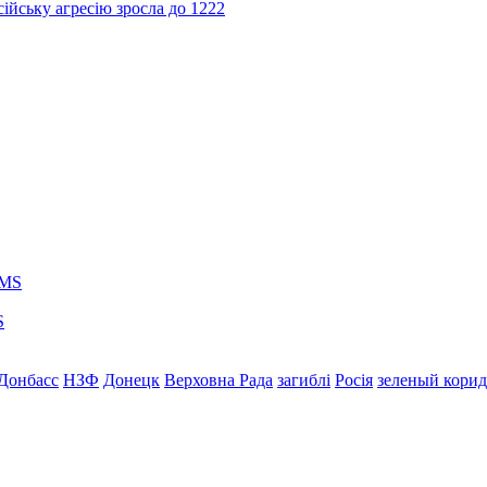
ійську агресію зросла до 1222
S
Донбасс
НЗФ
Донецк
Верховна Рада
загиблі
Росія
зеленый кори