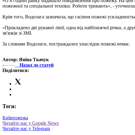
«О 8 годині ранку надійшло повідомлення про пожежу. На цей 
пожежної та спеціальної техніки. Роботи тривають», - уточнила
Крім того, Водолага зазначила, що гасіння пожежі ускладнюєть
«Прокладено дві рукавні лінії, одна від найближчої річки, а дру
зв'язків зі ЗМІ.
За словами Водолаги, постраждалих унаслідок пожежі немає.
Автор: Яніна Ткачук
Назад до статей
Поділитися:
Теги:
Київ
пожежа
Читайте нас у Google News
Читайте нас у Telegram