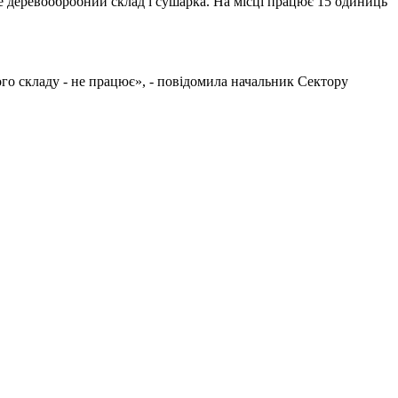
е деревообробний склад і сушарка. На місці працює 15 одиниць
цього складу - не працює», - повідомила начальник Сектору