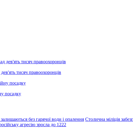
 дев'ять тисяч правоохоронців
ну посадку
 залишаються без гарячої води і опалення
Столична міліція забез