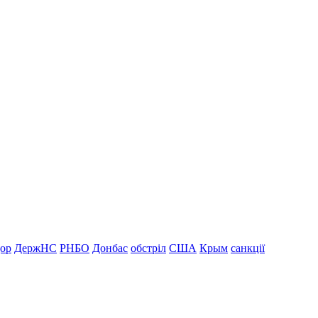
дор
ДержНС
РНБО
Донбас
обстріл
США
Крым
санкції