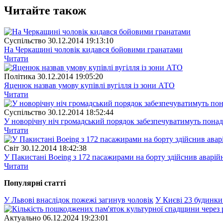
Читайте також
Суспiльство
30.12.2014 19:13:10
На Черкащині чоловік кидався бойовими гранатами
Читати
Полiтика
30.12.2014 19:05:20
Яценюк назвав умову купівлі вугілля із зони АТО
Читати
Суспiльство
30.12.2014 18:52:44
У новорічну ніч громадський порядок забезпечуватимуть понад
Читати
Свiт
30.12.2014 18:42:38
У Пакистані Boeing з 172 пасажирами на борту здійснив аварій
Читати
Популярнi статтi
У Львові внаслідок пожежі загинув чоловік
У Києві 23 будинки
Актуально
06.12.2024 19:23:01