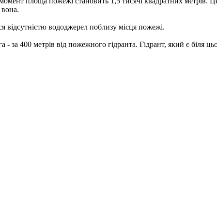
момент площа пожежі становить 1,5 тисячі квадратних метрів. Ц
 вона.
ся відсутністю вододжерел поблизу місця пожежі.
га - за 400 метрів від пожежного гідранта. Гідрант, який є біля 