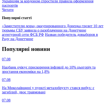
Українцям за кордоном спростили правила оформлення
паспортів
Читати
Популярнi статтi
«Заместителю мэра» оккупированного Донецка грозит 10 лет
тюрьмы
СБУ заявила о разоблачении на Донетчине
агентурной сети ФСБ РФ
Назван победитель довыборов в
Раду на Донетчине
Популярнi новини
07.08
Нацбанк очікує прискорення інфляції до 10% цьогоріч та
зростання економіки на 1,8%
07.08
На Миколаївщині у пункті металобрухту стався вибух: є
загиблий, двоє травмовані
07.08