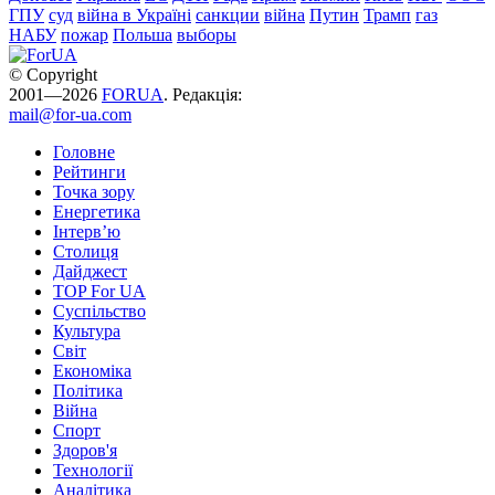
ГПУ
суд
війна в Україні
санкции
війна
Путин
Трамп
газ
НАБУ
пожар
Польша
выборы
© Copyright
2001—2026
FORUA
. Редакція:
mail@for-ua.com
Головне
Рейтинги
Точка зору
Енергетика
Інтерв’ю
Столиця
Дайджест
TOP For UA
Суспiльство
Культура
Світ
Економіка
Політика
Війна
Спорт
Здоров'я
Технології
Аналітика