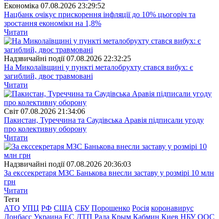
Економіка
07.08.2026 23:29:52
Нацбанк очікує прискорення інфляції до 10% цьогоріч та
зростання економіки на 1,8%
Читати
Надзвичайні події
07.08.2026 22:32:25
На Миколаївщині у пункті металобрухту стався вибух: є
загиблий, двоє травмовані
Читати
Свiт
07.08.2026 21:34:06
Пакистан, Туреччина та Саудівська Аравія підписали угоду
про колективну оборону
Читати
Надзвичайні події
07.08.2026 20:36:03
За екссекретаря МЗС Банькова внесли заставу у розмірі 10 млн
грн
Читати
Теги
АТО
УПЦ
РФ
США
СБУ
Порошенко
Росія
коронавирус
Донбасс
Украина
ЕС
ДТП
Рада
Крым
Кабмин
Киев
НБУ
ООС