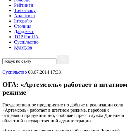
Рейтинги
Точка зору
Аналітика
Інтерв’ю
Столиця
Дайджест
TOP For UA
Суспiльство
Культура
Суспiльство
08.07.2014 17:33
ОГА: «Артемсоль» работает в штатном
режиме
Государственное предприятие по добыче и реализации соли
«Артемсоль» работает в штатном режиме, перебоев с
отправкой продукции нет, сообщает пресс-служба Донецкой
областной государственной администрации.
«Что касается продовольственного обеспечения Донецкой