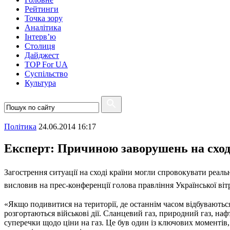
Рейтинги
Точка зору
Аналітика
Інтерв’ю
Столиця
Дайджест
TOP For UA
Суспiльство
Культура
Полiтика
24.06.2014 16:17
Експерт: Причиною заворушень на сході
Загострення ситуації на сході країни могли спровокувати реальн
висловив на прес-конференції голова правління Української віт
«Якщо подивитися на території, де останнім часом відбуваються 
розгортаються військові дії. Сланцевий газ, природний газ, нафт
суперечки щодо ціни на газ. Це був один із ключових моментів, ч