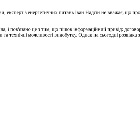
и, експерт з енергетичних питань Іван Надєїн не вважає, що проб
, і пов'язано це з тим, що пішов інформаційний привід: договори
 та технічні можливості видобутку. Однак на сьогодні розвідка зап