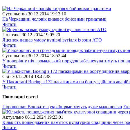
Суспiльство
30.12.2014 19:13:10
На Черкащині чоловік кидався бойовими гранатами
Читати
Полiтика
30.12.2014 19:05:20
Яценюк назвав умову купівлі вугілля із зони АТО
Читати
Суспiльство
30.12.2014 18:52:44
У новорічну ніч громадський порядок забезпечуватимуть понад
Читати
Свiт
30.12.2014 18:42:38
У Пакистані Boeing з 172 пасажирами на борту здійснив аварій
Читати
Популярнi статтi
Порошенко: Воювати з українцями хочуть дуже мало росіян
Екс
Актуально
06.12.2024 19:23:01
Кількість пошкоджених пам'яток культурної спадщини через рос
Читати