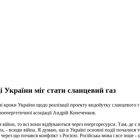
 України міг стати сланцевий газ
і кроки України щодо реалізації проекту видобутку сланцевого га
роенергетичної асоціації Андрій Конеченков.
війни, то всі вони відбуваються через енергоресурси. Там, де є 
а, - всюди війна. Я думаю, що в Україні основні події почалися т
ерез що почався конфлікт з Росією. Російська мова і все інше - ц