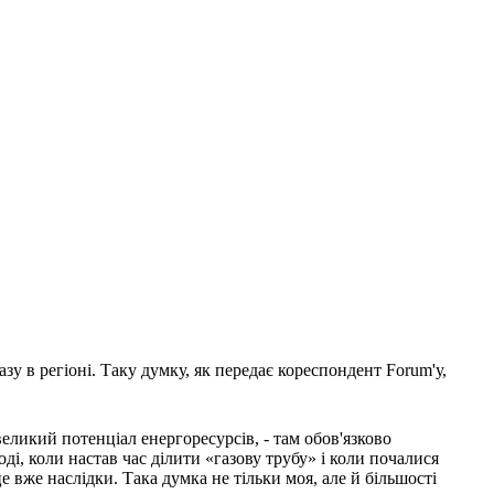
зу в регіоні. Таку думку, як передає кореспондент Forum'у,
великий потенціал енергоресурсів, - там обов'язково
оді, коли настав час ділити «газову трубу» і коли почалися
е вже наслідки. Така думка не тільки моя, але й більшості