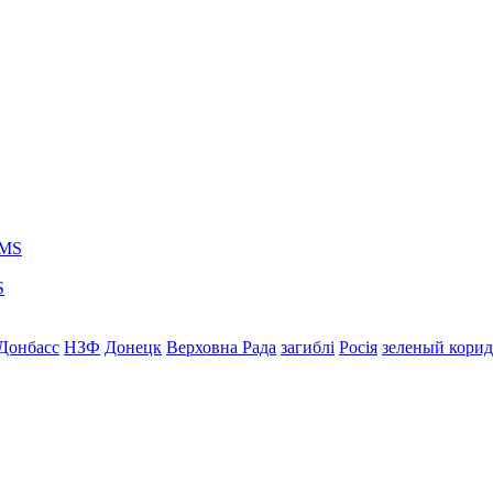
S
Донбасс
НЗФ
Донецк
Верховна Рада
загиблі
Росія
зеленый кори