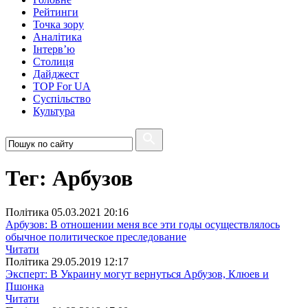
Рейтинги
Точка зору
Аналітика
Інтерв’ю
Столиця
Дайджест
TOP For UA
Суспiльство
Культура
Тег: Арбузов
Полiтика
05.03.2021 20:16
Арбузов: В отношении меня все эти годы осуществлялось
обычное политическое преследование
Читати
Полiтика
29.05.2019 12:17
Эксперт: В Украину могут вернуться Арбузов, Клюев и
Пшонка
Читати