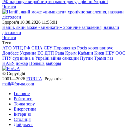
РФ нарощує виробництво ракет для ударів по Україні
Читати
Здоров'я
10.08.2026 11:55:01
Напій, який може «вимикати» хронічне запалення, назвали
дієтологи
Читати
Теги
АТО
УПЦ
РФ
США
СБУ
Порошенко
Росія
коронавирус
Донбасс
Украина
ЕС
ДТП
Рада
Крым
Кабмин
Киев
НБУ
ООС
ГПУ
суд
війна в Україні
війна
санкции
Путин
Трамп
газ
НАБУ
пожар
Польша
выборы
© Copyright
2001—2026
FORUA
. Редакція:
mail@for-ua.com
Головне
Рейтинги
Точка зору
Енергетика
Інтерв’ю
Столиця
Дайджест