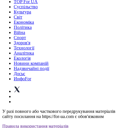
TOP For UA
Суспiльство
Культура
Світ
Економіка
Політика
Війна
Спорт
Здоров'я
Технології
Аналітика
Екологія
Новини компаній
Надзвичайні події
Досьє
ИнфоFor
У разі повного або часткового передрукування матеріалів
сайту посилання на https://for-ua.com є обов'язковим
Правила використання матеріалів