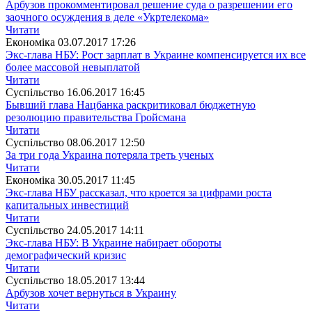
Арбузов прокомментировал решение суда о разрешении его
заочного осуждения в деле «Укртелекома»
Читати
Економіка
03.07.2017 17:26
Экс-глава НБУ: Рост зарплат в Украине компенсируется их все
более массовой невыплатой
Читати
Суспiльство
16.06.2017 16:45
Бывший глава Нацбанка раскритиковал бюджетную
резолюцию правительства Гройсмана
Читати
Суспiльство
08.06.2017 12:50
За три года Украина потеряла треть ученых
Читати
Економіка
30.05.2017 11:45
Экс-глава НБУ рассказал, что кроется за цифрами роста
капитальных инвестиций
Читати
Суспiльство
24.05.2017 14:11
Экс-глава НБУ: В Украине набирает обороты
демографический кризис
Читати
Суспiльство
18.05.2017 13:44
Арбузов хочет вернуться в Украину
Читати