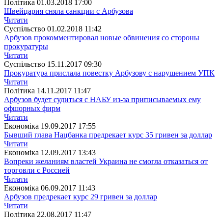
Полiтика
01.03.2018 17:00
Швейцария сняла санкции с Арбузова
Читати
Суспiльство
01.02.2018 11:42
Арбузов прокомментировал новые обвинения со стороны
прокуратуры
Читати
Суспiльство
15.11.2017 09:30
Прокуратура прислала повестку Арбузову с нарушением УПК
Читати
Полiтика
14.11.2017 11:47
Арбузов будет судиться с НАБУ из-за приписываемых ему
офшорных фирм
Читати
Економіка
19.09.2017 17:55
Бывший глава Нацбанка предрекает курс 35 гривен за доллар
Читати
Економіка
12.09.2017 13:43
Вопреки желаниям властей Украина не смогла отказаться от
торговли с Россией
Читати
Економіка
06.09.2017 11:43
Арбузов предрекает курс 29 гривен за доллар
Читати
Полiтика
22.08.2017 11:47