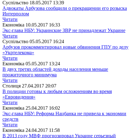
Суспiльство
18.05.2017 13:39
Адвокаты Арбузова сообщили о прекращении его розыска
Интерполом
Читати
Економіка
10.05.2017 16:33
Экс-глава НБУ: Украинские ЗВР не принадлежат Украине
Читати
Суспiльство
05.05.2017 16:24
Арбузов прокомментировал новые обвинения ГПУ по делу
«Укртелекома»
Читати
Економіка
05.05.2017 13:24
В двух третях областей доходы населения меньше
прожиточного минимума
Читати
Столиця
27.04.2017 20:07
В полиции готовы к любым осложнениям во время
«Евровидения»
Читати
Економіка
25.04.2017 16:02
Экс-глава НБУ: Реформа Нацбанка не привела к экономии
средств
Читати
Економіка
24.04.2017 11:58
В 2013 году МВФ прогнозировал Украине серьезный