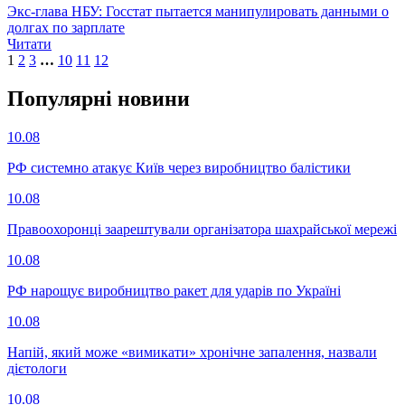
Экс-глава НБУ: Госстат пытается манипулировать данными о
долгах по зарплате
Читати
1
2
3
…
10
11
12
Популярнi новини
10.08
РФ системно атакує Київ через виробництво балістики
10.08
Правоохоронці заарештували організатора шахрайської мережі
10.08
РФ нарощує виробництво ракет для ударів по Україні
10.08
Напій, який може «вимикати» хронічне запалення, назвали
дієтологи
10.08