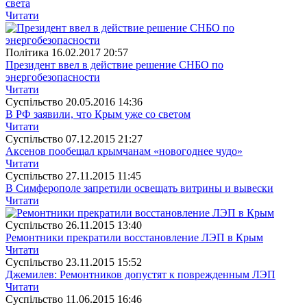
света
Читати
Полiтика
16.02.2017 20:57
Президент ввел в действие решение СНБО по
энергобезопасности
Читати
Суспiльство
20.05.2016 14:36
В РФ заявили, что Крым уже со светом
Читати
Суспiльство
07.12.2015 21:27
Аксенов пообещал крымчанам «новогоднее чудо»
Читати
Суспiльство
27.11.2015 11:45
В Симферополе запретили освещать витрины и вывески
Читати
Суспiльство
26.11.2015 13:40
Ремонтники прекратили восстановление ЛЭП в Крым
Читати
Суспiльство
23.11.2015 15:52
Джемилев: Ремонтников допустят к поврежденным ЛЭП
Читати
Суспiльство
11.06.2015 16:46