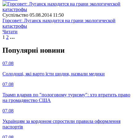
Суспiльство
05.08.2014 11:50
Горсовет: Луганск находится на грани экологической
катастрофы
Читати
1
2
…
Популярнi новини
07.08
Солодощі, які варто їсти щодня, назвали медики
07.08
Трамп вдарив по "пологовому туризму": хто втратить право
на громадянство США
07.08
Українцям за кордоном спростили правила оформлення
паспортів
07.08