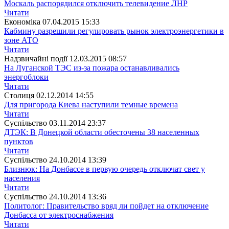
Москаль распорядился отключить телевидение ЛНР
Читати
Економіка
07.04.2015 15:33
Кабмину разрешили регулировать рынок электроэнергетики в
зоне АТО
Читати
Надзвичайні події
12.03.2015 08:57
На Луганской ТЭС из-за пожара останавливались
энергоблоки
Читати
Столиця
02.12.2014 14:55
Для пригорода Киева наступили темные времена
Читати
Суспiльство
03.11.2014 23:37
ДТЭК: В Донецкой области обесточены 38 населенных
пунктов
Читати
Суспiльство
24.10.2014 13:39
Близнюк: На Донбассе в первую очередь отключат свет у
населения
Читати
Суспiльство
24.10.2014 13:36
Политолог: Правительство вряд ли пойдет на отключение
Донбасса от электроснабжения
Читати