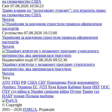
Свiт
07.08.2026 10:56:23
Трамп вдарив по "пологовому туризму": хто втратить право
на громадянство США
Читати
Суспiльство
07.08.2026 10:15:00
Українцям за кордоном спростили правила оформлення
паспортів
Читати
Надзвичайні події
07.08.2026 09:52:30
Українку втягнули у незаконну програму сурогатного
материнства, яка завершилася трагедією
Читати
Теги
АТО
УПЦ
РФ
США
СБУ
Порошенко
Росія
коронавирус
Донбасс
Украина
ЕС
ДТП
Рада
Крым
Кабмин
Киев
НБУ
ООС
ГПУ
суд
війна в Україні
санкции
війна
Путин
Трамп
газ
НАБУ
пожар
Польша
выборы
© Copyright
2001—2026
FORUA
. Редакція: