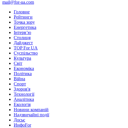
mail@for-ua.com
Головне
Рейтинги
Точка зору
Енергетика
Інтерв’ю
Столиця
Дайджест
TOP For UA
Суспiльство
Культура
Світ
Економіка
Політика
Війна
Спорт
Здоров'я
Технології
Аналітика
Екологія
Новини компаній
Надзвичайні події
Досьє
ИнфоFor