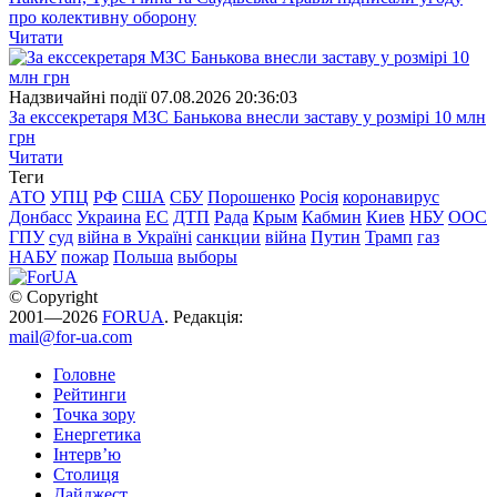
про колективну оборону
Читати
Надзвичайні події
07.08.2026 20:36:03
За екссекретаря МЗС Банькова внесли заставу у розмірі 10 млн
грн
Читати
Теги
АТО
УПЦ
РФ
США
СБУ
Порошенко
Росія
коронавирус
Донбасс
Украина
ЕС
ДТП
Рада
Крым
Кабмин
Киев
НБУ
ООС
ГПУ
суд
війна в Україні
санкции
війна
Путин
Трамп
газ
НАБУ
пожар
Польша
выборы
© Copyright
2001—2026
FORUA
. Редакція:
mail@for-ua.com
Головне
Рейтинги
Точка зору
Енергетика
Інтерв’ю
Столиця
Дайджест