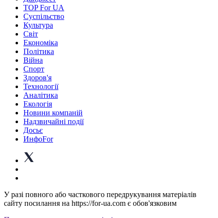
TOP For UA
Суспiльство
Культура
Світ
Економіка
Політика
Війна
Спорт
Здоров'я
Технології
Аналітика
Екологія
Новини компаній
Надзвичайні події
Досьє
ИнфоFor
У разі повного або часткового передрукування матеріалів
сайту посилання на https://for-ua.com є обов'язковим