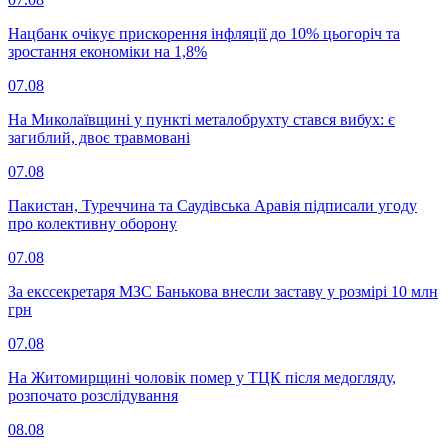
Нацбанк очікує прискорення інфляції до 10% цьогоріч та
зростання економіки на 1,8%
07.08
На Миколаївщині у пункті металобрухту стався вибух: є
загиблий, двоє травмовані
07.08
Пакистан, Туреччина та Саудівська Аравія підписали угоду
про колективну оборону
07.08
За екссекретаря МЗС Банькова внесли заставу у розмірі 10 млн
грн
07.08
На Житомирщині чоловік помер у ТЦК після медогляду,
розпочато розслідування
08.08