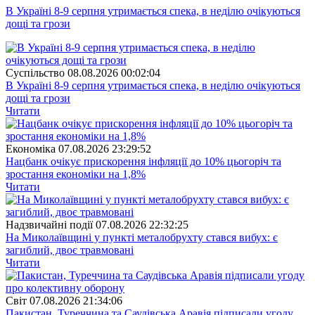
В Україні 8-9 серпня утримається спека, в неділю очікуються
дощі та грози
Суспiльство
08.08.2026 00:02:04
В Україні 8-9 серпня утримається спека, в неділю очікуються
дощі та грози
Читати
Економіка
07.08.2026 23:29:52
Нацбанк очікує прискорення інфляції до 10% цьогоріч та
зростання економіки на 1,8%
Читати
Надзвичайні події
07.08.2026 22:32:25
На Миколаївщині у пункті металобрухту стався вибух: є
загиблий, двоє травмовані
Читати
Свiт
07.08.2026 21:34:06
Пакистан, Туреччина та Саудівська Аравія підписали угоду