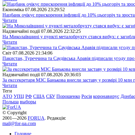
Економіка
07.08.2026 23:29:52
Нацбанк очікує прискорення інфляції до 10% цьогоріч та зрост
Читати
Надзвичайні події
07.08.2026 22:32:25
На Миколаївщині у пункті металобрухту стався вибух: є загибл
Читати
Свiт
07.08.2026 21:34:06
Пакистан, Туреччина та Саудівська Аравія підписали угоду пр
Читати
Надзвичайні події
07.08.2026 20:36:03
За екссекретаря МЗС Банькова внесли заставу у розмірі 10 млн 
Читати
Теги
АТО
УПЦ
РФ
США
СБУ
Порошенко
Росія
коронавирус
Донба
Польша
выборы
© Copyright
2001—2026
FORUA
. Редакція:
mail@for-ua.com
Головне