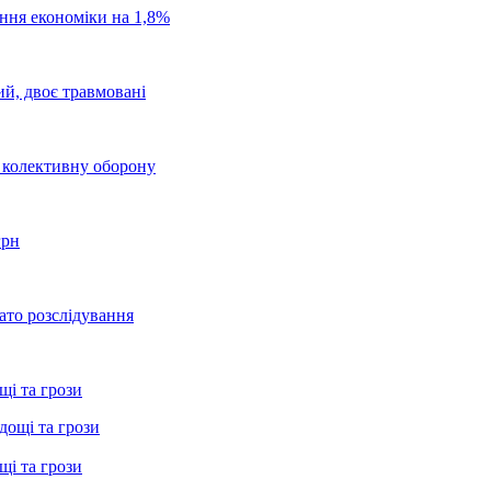
ання економіки на 1,8%
ий, двоє травмовані
о колективну оборону
грн
ато розслідування
щі та грози
щі та грози