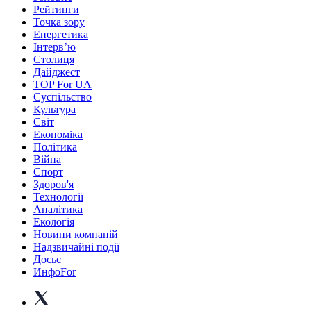
Рейтинги
Точка зору
Енергетика
Інтерв’ю
Столиця
Дайджест
TOP For UA
Суспiльство
Культура
Світ
Економіка
Політика
Війна
Спорт
Здоров'я
Технології
Аналітика
Екологія
Новини компаній
Надзвичайні події
Досьє
ИнфоFor