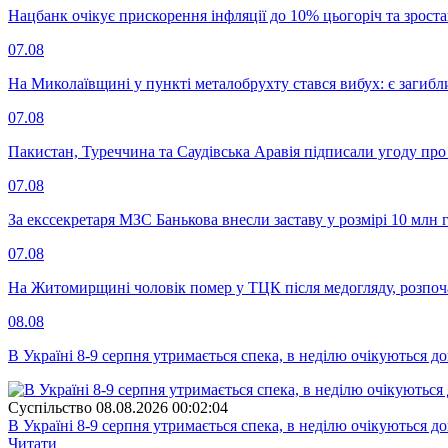
Нацбанк очікує прискорення інфляції до 10% цьогоріч та зрост
07.08
На Миколаївщині у пункті металобрухту стався вибух: є загибл
07.08
Пакистан, Туреччина та Саудівська Аравія підписали угоду пр
07.08
За екссекретаря МЗС Банькова внесли заставу у розмірі 10 млн 
07.08
На Житомирщині чоловік помер у ТЦК після медогляду, розпоч
08.08
В Україні 8-9 серпня утримається спека, в неділю очікуються до
Суспiльство
08.08.2026 00:02:04
В Україні 8-9 серпня утримається спека, в неділю очікуються до
Читати