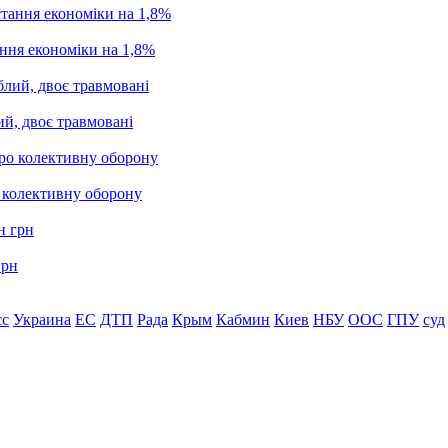
ання економіки на 1,8%
ий, двоє травмовані
о колективну оборону
грн
сс
Украина
ЕС
ДТП
Рада
Крым
Кабмин
Киев
НБУ
ООС
ГПУ
суд