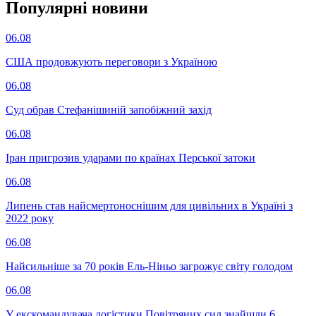
Популярнi новини
06.08
США продовжують переговори з Україною
06.08
Суд обрав Стефанішиній запобіжний захід
06.08
Іран пригрозив ударами по країнах Перської затоки
06.08
Липень став найсмертоноснішим для цивільних в Україні з
2022 року
06.08
Найсильніше за 70 років Ель-Ніньо загрожує світу голодом
06.08
У екскомандувача логістики Повітряних сил знайшли 6