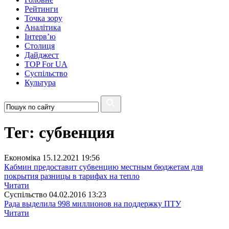
Рейтинги
Точка зору
Аналітика
Інтерв’ю
Столиця
Дайджест
TOP For UA
Суспiльство
Культура
Тег: субвенция
Економіка
15.12.2021 19:56
Кабмин предоставит субвенцию местным бюджетам для
покрытия разницы в тарифах на тепло
Читати
Суспiльство
04.02.2016 13:23
Рада выделила 998 миллионов на поддержку ПТУ
Читати