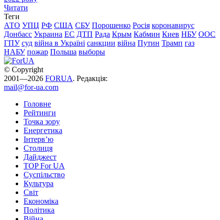
Читати
Теги
АТО
УПЦ
РФ
США
СБУ
Порошенко
Росія
коронавирус
Донбасс
Украина
ЕС
ДТП
Рада
Крым
Кабмин
Киев
НБУ
ООС
ГПУ
суд
війна в Україні
санкции
війна
Путин
Трамп
газ
НАБУ
пожар
Польша
выборы
© Copyright
2001—2026
FORUA
. Редакція:
mail@for-ua.com
Головне
Рейтинги
Точка зору
Енергетика
Інтерв’ю
Столиця
Дайджест
TOP For UA
Суспiльство
Культура
Світ
Економіка
Політика
Війна