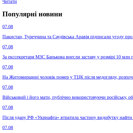
Читати
Популярнi новини
07.08
Пакистан, Туреччина та Саудівська Аравія підписали угоду пр
07.08
За екссекретаря МЗС Банькова внесли заставу у розмірі 10 млн 
07.08
На Житомирщині чоловік помер у ТЦК після медогляду, розпоч
07.08
Військовий і його мати, публічно використовуючи російську, о
07.08
Після удару РФ «Укрнафта» втратила частину видобутку нафти 
07.08