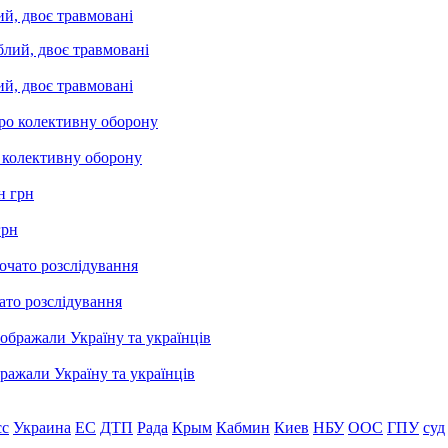
ий, двоє травмовані
ий, двоє травмовані
о колективну оборону
грн
ато розслідування
бражали Україну та українців
сс
Украина
ЕС
ДТП
Рада
Крым
Кабмин
Киев
НБУ
ООС
ГПУ
суд