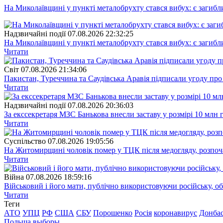
На Миколаївщині у пункті металобрухту стався вибух: є загибл
Надзвичайні події
07.08.2026 22:32:25
На Миколаївщині у пункті металобрухту стався вибух: є загибл
Читати
Свiт
07.08.2026 21:34:06
Пакистан, Туреччина та Саудівська Аравія підписали угоду пр
Читати
Надзвичайні події
07.08.2026 20:36:03
За екссекретаря МЗС Банькова внесли заставу у розмірі 10 млн 
Читати
Суспiльство
07.08.2026 19:05:56
На Житомирщині чоловік помер у ТЦК після медогляду, розпоч
Читати
Війна
07.08.2026 18:59:16
Військовий і його мати, публічно використовуючи російську, о
Читати
Теги
АТО
УПЦ
РФ
США
СБУ
Порошенко
Росія
коронавирус
Донба
Польша
выборы