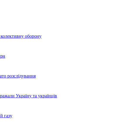
о колективну оборону
грн
ато розслідування
бражали Україну та українців
й газу