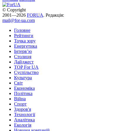
© Copyright
2001—2026
FORUA
. Редакція:
mail@for-ua.com
Головне
Рейтинги
Точка зору
Енергетика
Інтерв’ю
Столиця
Дайджест
TOP For UA
Суспiльство
Культура
Світ
Економіка
Політика
Війна
Спорт
Здоров'я
Технології
Аналітика
Екологія
Новини компаній