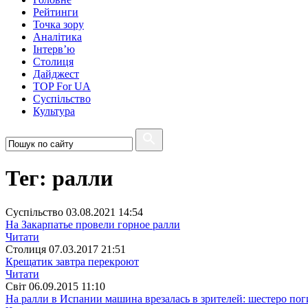
Рейтинги
Точка зору
Аналітика
Інтерв’ю
Столиця
Дайджест
TOP For UA
Суспiльство
Культура
Тег: ралли
Суспiльство
03.08.2021 14:54
На Закарпатье провели горное ралли
Читати
Столиця
07.03.2017 21:51
Крещатик завтра перекроют
Читати
Свiт
06.09.2015 11:10
На ралли в Испании машина врезалась в зрителей: шестеро по