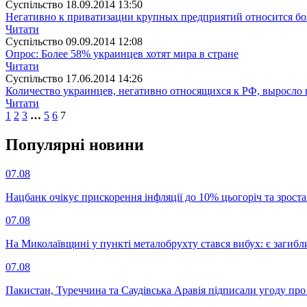
Суспiльство
18.09.2014 13:50
Негативно к приватизации крупных предприятий относится б
Читати
Суспiльство
09.09.2014 12:08
Опрос: Более 58% украинцев хотят мира в стране
Читати
Суспiльство
17.06.2014 14:26
Количество украинцев, негативно относящихся к РФ, выросло 
Читати
1
2
3
…
5
6
7
Популярнi новини
07.08
Нацбанк очікує прискорення інфляції до 10% цьогоріч та зрост
07.08
На Миколаївщині у пункті металобрухту стався вибух: є загибл
07.08
Пакистан, Туреччина та Саудівська Аравія підписали угоду пр