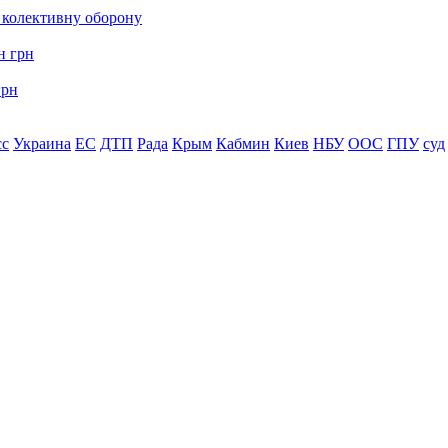
о колективну оборону
грн
сс
Украина
ЕС
ДТП
Рада
Крым
Кабмин
Киев
НБУ
ООС
ГПУ
суд