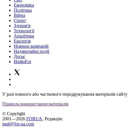
Економіка
Політика
Війна
Спорт
Здоров'я
Технології
Аналітика
Екологія
Новини компаній
Надзвичайні події
Досьє
ИнфоFor
У разі повного або часткового передрукування матеріалів сайту 
Правила використання матеріалів
© Copyright
2001—2026
FORUA
. Редакція:
mail@for-ua.com