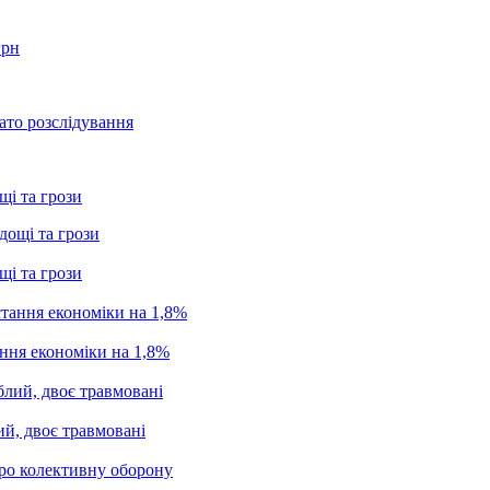
грн
ато розслідування
щі та грози
щі та грози
ання економіки на 1,8%
ий, двоє травмовані