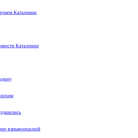
удущем Каталонии
симости Каталонии
родину
плохим
худшились
ине взрывоопасной