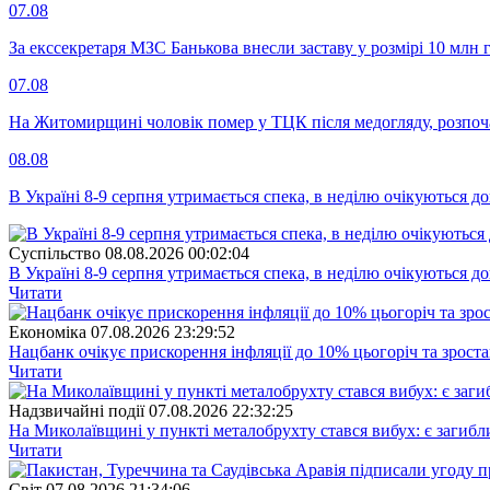
07.08
За екссекретаря МЗС Банькова внесли заставу у розмірі 10 млн 
07.08
На Житомирщині чоловік помер у ТЦК після медогляду, розпоч
08.08
В Україні 8-9 серпня утримається спека, в неділю очікуються до
Суспiльство
08.08.2026 00:02:04
В Україні 8-9 серпня утримається спека, в неділю очікуються до
Читати
Економіка
07.08.2026 23:29:52
Нацбанк очікує прискорення інфляції до 10% цьогоріч та зрост
Читати
Надзвичайні події
07.08.2026 22:32:25
На Миколаївщині у пункті металобрухту стався вибух: є загибл
Читати
Свiт
07.08.2026 21:34:06