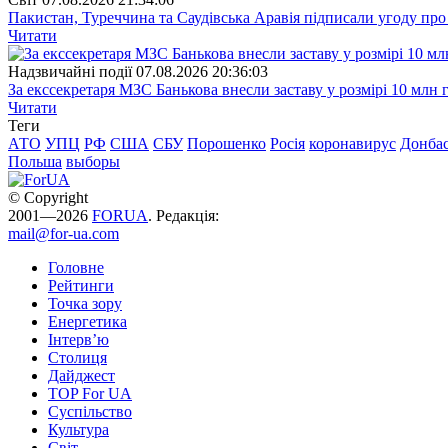
Пакистан, Туреччина та Саудівська Аравія підписали угоду пр
Читати
Надзвичайні події
07.08.2026 20:36:03
За екссекретаря МЗС Банькова внесли заставу у розмірі 10 млн 
Читати
Теги
АТО
УПЦ
РФ
США
СБУ
Порошенко
Росія
коронавирус
Донба
Польша
выборы
© Copyright
2001—2026
FORUA
. Редакція:
mail@for-ua.com
Головне
Рейтинги
Точка зору
Енергетика
Інтерв’ю
Столиця
Дайджест
TOP For UA
Суспiльство
Культура
Світ