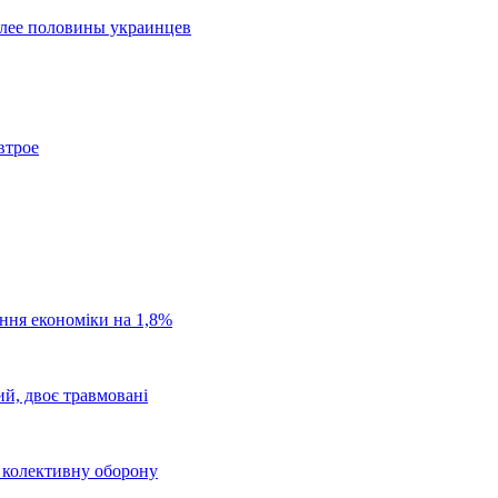
олее половины украинцев
втрое
ання економіки на 1,8%
ий, двоє травмовані
о колективну оборону