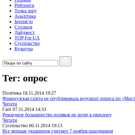
Рейтинги
Точка зору
Аналітика
Інтерв’ю
Столиця
Дайджест
TOP For UA
Суспiльство
Культура
Тег: опрос
Полiтика
18.11.2014 19:27
Французская газета не опубликовала результат опроса по «Мис
Читати
Свiт
07.11.2014 14:33
Рекордное большинство поляков не хотят в еврозону
Читати
Суспiльство
06.11.2014 19:13
Все меньше украинцев считают 7 ноября праздником