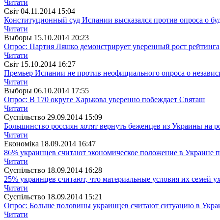
Читати
Свiт
04.11.2014 15:04
Конституционный суд Испании высказался против опроса о б
Читати
Выборы
15.10.2014 20:23
Опрос: Партия Ляшко демонстрирует уверенный рост рейтинга
Читати
Свiт
15.10.2014 16:27
Премьер Испании не против неофициального опроса о незави
Читати
Выборы
06.10.2014 17:55
Опрос: В 170 округе Харькова уверенно побеждает Святаш
Читати
Суспiльство
29.09.2014 15:09
Большинство россиян хотят вернуть беженцев из Украины на 
Читати
Економіка
18.09.2014 16:47
86% украинцев считают экономическое положение в Украине 
Читати
Суспiльство
18.09.2014 16:28
25% украинцев считают, что материальные условия их семей у
Читати
Суспiльство
18.09.2014 15:21
Опрос: Больше половины украинцев считают ситуацию в Укра
Читати