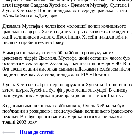
зятя і шуряка Саддама Хусейна - Джамаля Мустафу Султана і
Луеля Хейраллу. Про це повідомляє в середу іракська газета
«Аль-Байяна аль-Джедіда».
Джамаль Мустафа є чоловіком молодшої дочки колишнього
іракського лідера - Хали і єдиним з трьох зятів екс-президента,
який залишився в живих. Двох інших Хусейн наказав вбити
після їх спроби втекти з Іраку.
В американському списку 50 найбільш розшукуваних
іракських лідерів Джамаль Мустафа, який останнім часом був
особистим секретарем Хусейна, значився під номером 40. Він
був арештований американськими військами незабаром після
падіння режиму Хусейна, повідомляє РІА «Новини».
Луель Хейралла - брат першої дружини Хусейна. Порівняно із
зятем, шуряк Хусейна був фігурою менш значущої. В списку
розшукуваних американцями іракців він значився 152-им.
За даними американських військових, Луель Хейралла був
пов'язаний з розвідкою і спецслужбами колишнього іракського
режиму. Він був арештований американськими військами в
травні 2003 року.
Назад до статей