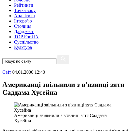
Рейтинги
Точка зору
Аналітика
Інтерв’ю
Столиця
Дайджест
TOP For UA
Суспiльство
Культура
Свiт
04.01.2006 12:40
Американці звільнили з в'язниці зятя
Саддама Хусейна
Американці звільнили з в'язниці зятя Саддама
Хусейна
Американські війська звільнили у вівторок з іракської в'язниці