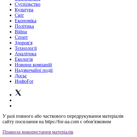
Суспiльство
Культура
Світ
Економіка
Політика
Війна
Спорт
Здоров'я
Технології
Аналітика
Екологія
Новини компаній
Надзвичайні події
Досьє
ИнфоFor
У разі повного або часткового передрукування матеріалів
сайту посилання на https://for-ua.com є обов'язковим
Правила використання матеріалів