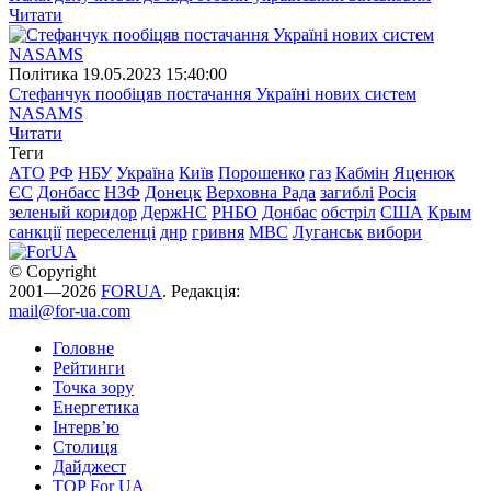
Читати
Полiтика
19.05.2023 15:40:00
Стефанчук пообіцяв постачання Україні нових систем
NASAMS
Читати
Теги
АТО
РФ
НБУ
Україна
Київ
Порошенко
газ
Кабмін
Яценюк
ЄС
Донбасс
НЗФ
Донецк
Верховна Рада
загиблі
Росія
зеленый коридор
ДержНС
РНБО
Донбас
обстріл
США
Крым
санкції
переселенці
днр
гривня
МВС
Луганськ
вибори
© Copyright
2001—2026
FORUA
. Редакція:
mail@for-ua.com
Головне
Рейтинги
Точка зору
Енергетика
Інтерв’ю
Столиця
Дайджест
TOP For UA