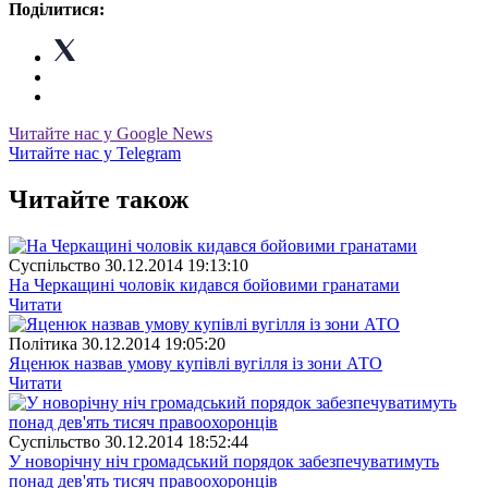
Поділитися:
Читайте нас у Google News
Читайте нас у Telegram
Читайте також
Суспiльство
30.12.2014 19:13:10
На Черкащині чоловік кидався бойовими гранатами
Читати
Полiтика
30.12.2014 19:05:20
Яценюк назвав умову купівлі вугілля із зони АТО
Читати
Суспiльство
30.12.2014 18:52:44
У новорічну ніч громадський порядок забезпечуватимуть
понад дев'ять тисяч правоохоронців