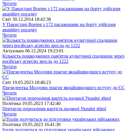
Читати
Свiт
30.12.2014 18:42:38
У Пакистані Boeing з 172 пасажирами на борту здійснив
аварійну посадку
Читати
Актуально
06.12.2024 19:23:01
Кількість пошкоджених пам'яток культурної спадщини через
російську агресію зросла до 1222
Читати
Свiт
19.05.2023 18:46:23
Президентка Молдови прагне якнайшвидшого вступу до ЄС
Читати
Полiтика
19.05.2023 17:42:40
Пентагон переоцінив вартість наданої Україні зброї
Читати
Полiтика
19.05.2023 16:41:30
Італія долучиться до підготовки українських військових