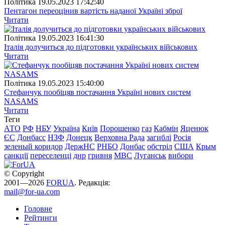
Полiтика
19.05.2023 17:42:40
Пентагон переоцінив вартість наданої Україні зброї
Читати
Полiтика
19.05.2023 16:41:30
Італія долучиться до підготовки українських військових
Читати
Полiтика
19.05.2023 15:40:00
Стефанчук пообіцяв постачання Україні нових систем
NASAMS
Читати
Теги
АТО
РФ
НБУ
Україна
Київ
Порошенко
газ
Кабмін
Яценюк
ЄС
Донбасс
НЗФ
Донецк
Верховна Рада
загиблі
Росія
зеленый коридор
ДержНС
РНБО
Донбас
обстріл
США
Крым
санкції
переселенці
днр
гривня
МВС
Луганськ
вибори
© Copyright
2001—2026
FORUA
. Редакція:
mail@for-ua.com
Головне
Рейтинги