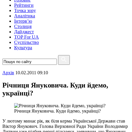
Рейтинги
Точка зору
Аналітика
Інтерв’ю
Столиця
Дайджест
TOP For UA
Суспiльство
Культура
Архiв
10.02.2011 09:10
Річниця Януковича. Куди йдемо,
українці?
Річниця Януковича. Куди йдемо, українці?
У лютому минає рік, як біля керма Української Держави став
Віктор Янукович. Голова Верховної Ради України Володимир
Литвин уже підбив перші підсумки, заявивши, що Янукович