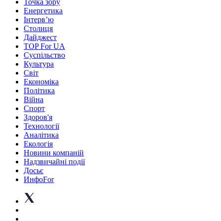
Точка зору
Енергетика
Інтерв’ю
Столиця
Дайджест
TOP For UA
Суспiльство
Культура
Світ
Економіка
Політика
Війна
Спорт
Здоров'я
Технології
Аналітика
Екологія
Новини компаній
Надзвичайні події
Досьє
ИнфоFor