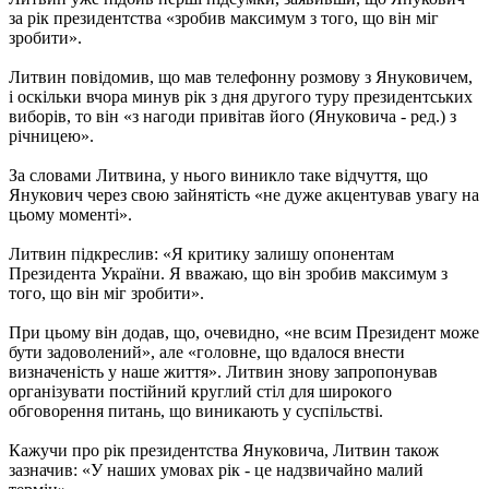
за рік президентства «зробив максимум з того, що він міг
зробити».
Литвин повідомив, що мав телефонну розмову з Януковичем,
і оскільки вчора минув рік з дня другого туру президентських
виборів, то він «з нагоди привітав його (Януковича - ред.) з
річницею».
За словами Литвина, у нього виникло таке відчуття, що
Янукович через свою зайнятість «не дуже акцентував увагу на
цьому моменті».
Литвин підкреслив: «Я критику залишу опонентам
Президента України. Я вважаю, що він зробив максимум з
того, що він міг зробити».
При цьому він додав, що, очевидно, «не всим Президент може
бути задоволений», але «головне, що вдалося внести
визначеність у наше життя». Литвин знову запропонував
організувати постійний круглий стіл для широкого
обговорення питань, що виникають у суспільстві.
Кажучи про рік президентства Януковича, Литвин також
зазначив: «У наших умовах рік - це надзвичайно малий