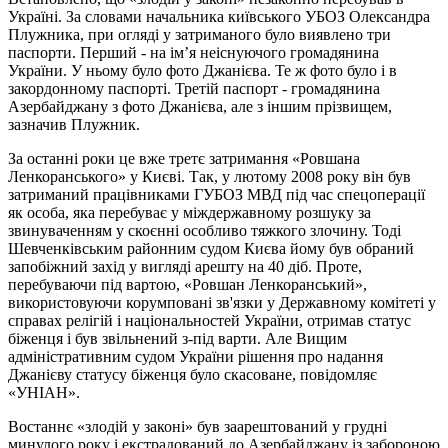
Україні. За словами начальника київського УБОЗ Олександра
Плужника, при огляді у затриманого було виявлено три
паспорти. Перший - на ім’я неіснуючого громадянина
України. У ньому було фото Джанієва. Те ж фото було і в
закордонному паспорті. Третій паспорт - громадянина
Азербайджану з фото Джанієва, але з іншим прізвищем,
зазначив Плужник.
За останні роки це вже третє затримання «Ровшана
Ленкоранського» у Києві. Так, у лютому 2008 року він був
затриманий працівниками ГУБОЗ МВД під час спецоперації
як особа, яка перебуває у міждержавному розшуку за
звинуваченням у скоєнні особливо тяжкого злочину. Тоді
Шевченківським районним судом Києва йому був обраний
запобіжний захід у вигляді арешту на 40 діб. Проте,
перебуваючи під вартою, «Ровшан Ленкоранський»,
використовуючи корумповані зв'язки у Державному комітеті у
справах релігій і національностей України, отримав статус
біженця і був звільнений з-під варти. Але Вищим
адміністративним судом України рішення про надання
Джанієву статусу біженця було скасоване, повідомляє
«УНІАН».
Востаннє «злодій у законі» був заарештований у грудні
минулого року і екстрадований до Азербайджану із забороною