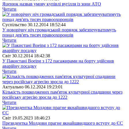
Яценюк назвав умову купівлі вугілля із зони АТО
Читати
Суспiльство
30.12.2014 18:52:44
У новорічну ніч громадський порядок забезпечуватимуть
понад дев'ять тисяч правоохоронців
Читати
Свiт
30.12.2014 18:42:38
У Пакистані Boeing з 172 пасажирами на борту здійснив
аварійну посадку
Читати
Актуально
06.12.2024 19:23:01
Кількість пошкоджених пам'яток культурної спадщини через
російську агресію зросла до 1222
Читати
Свiт
19.05.2023 18:46:23
Президентка Молдови прагне якнайшвидшого вступу до ЄС
Читати