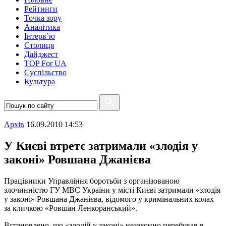
Рейтинги
Точка зору
Аналітика
Інтерв’ю
Столиця
Дайджест
TOP For UA
Суспiльство
Культура
Архiв
16.09.2010 14:53
У Києві втретє затримали «злодія у
законі» Ровшана Джанієва
Працівники Управління боротьби з організованою
злочинністю ГУ МВС України у місті Києві затримали «злодія
у законі» Ровшана Джанієва, відомого у кримінальних колах
за кличкою «Ровшан Ленкоранський».
Встановлено, що «злодій у законі» незаконно перебував в