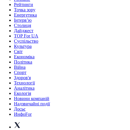
Рейтинги
Точка зору
Енергетика
Інтерв’ю
Столиця
Дайджест
TOP For UA
Суспiльство
Культура
Світ
Економіка
Політика
Війна
Спорт
Здоров'я
Технології
Аналітика
Екологія
Новини компаній
Надзвичайні події
Досьє
ИнфоFor