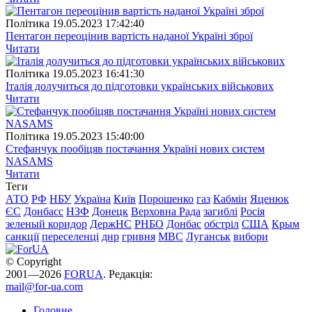
Полiтика
19.05.2023 17:42:40
Пентагон переоцінив вартість наданої Україні зброї
Читати
Полiтика
19.05.2023 16:41:30
Італія долучиться до підготовки українських військових
Читати
Полiтика
19.05.2023 15:40:00
Стефанчук пообіцяв постачання Україні нових систем
NASAMS
Читати
Теги
АТО
РФ
НБУ
Україна
Київ
Порошенко
газ
Кабмін
Яценюк
ЄС
Донбасс
НЗФ
Донецк
Верховна Рада
загиблі
Росія
зеленый коридор
ДержНС
РНБО
Донбас
обстріл
США
Крым
санкції
переселенці
днр
гривня
МВС
Луганськ
вибори
© Copyright
2001—2026
FORUA
. Редакція:
mail@for-ua.com
Головне