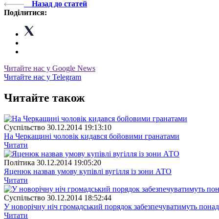
Назад до статей
Поділитися:
Читайте нас у Google News
Читайте нас у Telegram
Читайте також
Суспiльство
30.12.2014 19:13:10
На Черкащині чоловік кидався бойовими гранатами
Читати
Полiтика
30.12.2014 19:05:20
Яценюк назвав умову купівлі вугілля із зони АТО
Читати
Суспiльство
30.12.2014 18:52:44
У новорічну ніч громадський порядок забезпечуватимуть понад
Читати