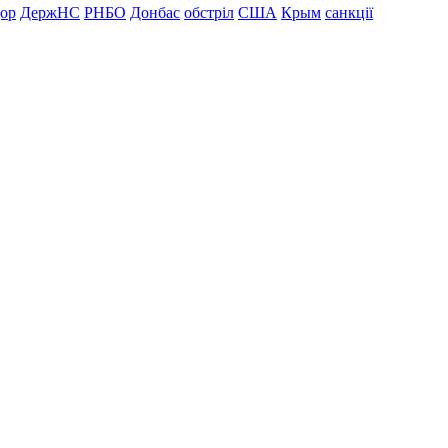
дор
ДержНС
РНБО
Донбас
обстріл
США
Крым
санкції