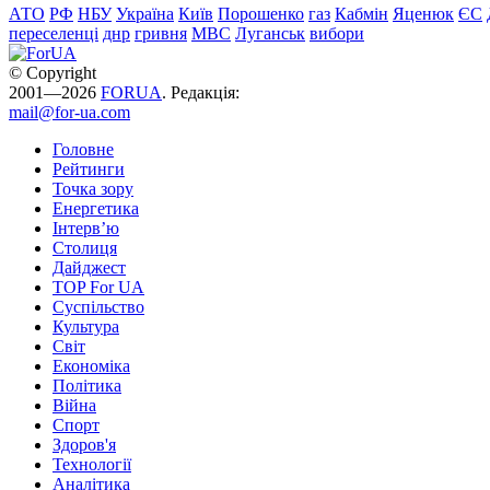
АТО
РФ
НБУ
Україна
Київ
Порошенко
газ
Кабмін
Яценюк
ЄС
переселенці
днр
гривня
МВС
Луганськ
вибори
© Copyright
2001—2026
FORUA
. Редакція:
mail@for-ua.com
Головне
Рейтинги
Точка зору
Енергетика
Інтерв’ю
Столиця
Дайджест
TOP For UA
Суспiльство
Культура
Світ
Економіка
Політика
Війна
Спорт
Здоров'я
Технології
Аналітика