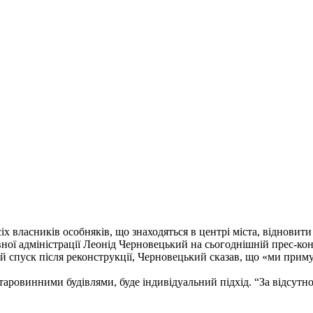
іх власників особняків, що знаходяться в центрі міста, відновити
вної адміністрації Леонід Черновецький на сьогоднішній прес-кон
ий спуск після реконструкції, Черновецький сказав, що «ми прим
старовинними будівлями, буде індивідуальний підхід. “За відсутн