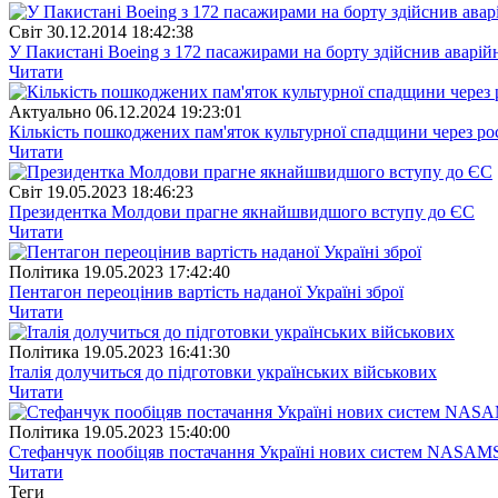
Свiт
30.12.2014 18:42:38
У Пакистані Boeing з 172 пасажирами на борту здійснив аварій
Читати
Актуально
06.12.2024 19:23:01
Кількість пошкоджених пам'яток культурної спадщини через рос
Читати
Свiт
19.05.2023 18:46:23
Президентка Молдови прагне якнайшвидшого вступу до ЄС
Читати
Полiтика
19.05.2023 17:42:40
Пентагон переоцінив вартість наданої Україні зброї
Читати
Полiтика
19.05.2023 16:41:30
Італія долучиться до підготовки українських військових
Читати
Полiтика
19.05.2023 15:40:00
Стефанчук пообіцяв постачання Україні нових систем NASAM
Читати
Теги