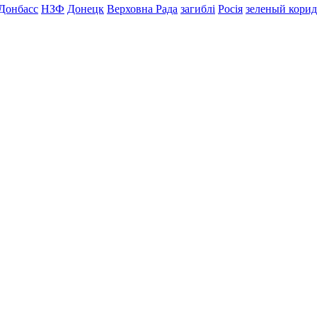
Донбасс
НЗФ
Донецк
Верховна Рада
загиблі
Росія
зеленый кори