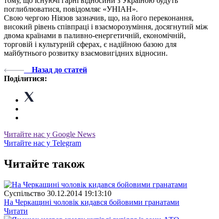
тому, що існуючі гарні відносини з Україною будуть
поглиблюватися, повідомляє «УНІАН».
Свою чергою Ніязов зазначив, що, на його переконання,
високий рівень співпраці і взаєморозуміння, досягнутий між
двома країнами в паливно-енергетичній, економічній,
торговій і культурній сферах, є надійною базою для
майбутнього розвитку взаємовигідних відносин.
Назад до статей
Поділитися:
Читайте нас у Google News
Читайте нас у Telegram
Читайте також
Суспiльство
30.12.2014 19:13:10
На Черкащині чоловік кидався бойовими гранатами
Читати