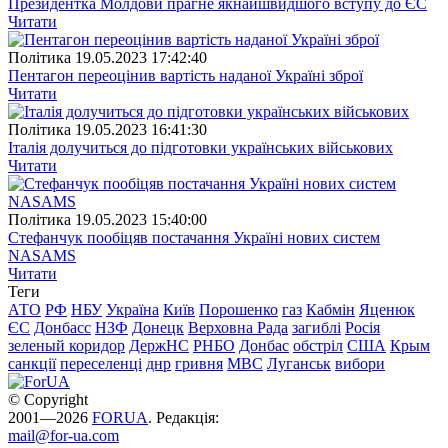
Президентка Молдови прагне якнайшвидшого вступу до ЄС
Читати
Полiтика
19.05.2023 17:42:40
Пентагон переоцінив вартість наданої Україні зброї
Читати
Полiтика
19.05.2023 16:41:30
Італія долучиться до підготовки українських військових
Читати
Полiтика
19.05.2023 15:40:00
Стефанчук пообіцяв постачання Україні нових систем
NASAMS
Читати
Теги
АТО
РФ
НБУ
Україна
Київ
Порошенко
газ
Кабмін
Яценюк
ЄС
Донбасс
НЗФ
Донецк
Верховна Рада
загиблі
Росія
зеленый коридор
ДержНС
РНБО
Донбас
обстріл
США
Крым
санкції
переселенці
днр
гривня
МВС
Луганськ
вибори
© Copyright
2001—2026
FORUA
. Редакція:
mail@for-ua.com