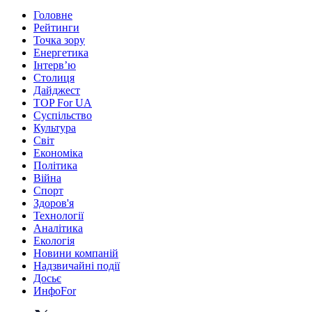
Головне
Рейтинги
Точка зору
Енергетика
Інтерв’ю
Столиця
Дайджест
TOP For UA
Суспiльство
Культура
Світ
Економіка
Політика
Війна
Спорт
Здоров'я
Технології
Аналітика
Екологія
Новини компаній
Надзвичайні події
Досьє
ИнфоFor