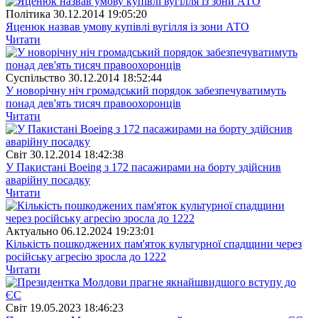
Полiтика
30.12.2014 19:05:20
Яценюк назвав умову купівлі вугілля із зони АТО
Читати
Суспiльство
30.12.2014 18:52:44
У новорічну ніч громадський порядок забезпечуватимуть
понад дев'ять тисяч правоохоронців
Читати
Свiт
30.12.2014 18:42:38
У Пакистані Boeing з 172 пасажирами на борту здійснив
аварійну посадку
Читати
Актуально
06.12.2024 19:23:01
Кількість пошкоджених пам'яток культурної спадщини через
російську агресію зросла до 1222
Читати
Свiт
19.05.2023 18:46:23