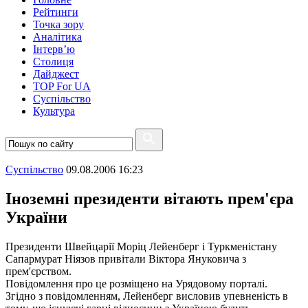
Рейтинги
Точка зору
Аналітика
Інтерв’ю
Столиця
Дайджест
TOP For UA
Суспiльство
Культура
Суспiльство
09.08.2006 16:23
Іноземні президенти вітають прем'єра
України
Президенти Швейцарії Моріц Лейенберг і Туркменістану
Сапармурат Ніязов привітали Віктора Януковича з
прем'єрством.
Повідомлення про це розміщено на Урядовому порталі.
Згідно з повідомленням, Лейенберг висловив упевненість в