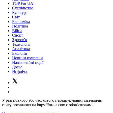
TOP For UA
Суспiльство
Культура
Світ
Економіка
Політика
Війна
Спорт
Здоров'я
Технології
Аналітика
Екологія
Новини компаній
Надзвичайні події
Досьє
ИнфоFor
У разі повного або часткового передрукування матеріалів
сайту посилання на https://for-ua.com є обов'язковим