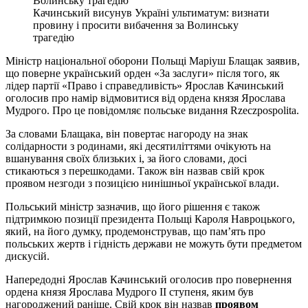
Качинський висунув Україні ультиматум: визнати
провину і просити вибачення за Волинську
трагедію
Міністр національної оборони Польщі Маріуш Блащак заявив,
що поверне український орден «За заслуги» після того, як
лідер партії «Право і справедливість» Ярослав Качинський
оголосив про намір відмовитися від ордена князя Ярослава
Мудрого. Про це повідомляє польське видання Rzeczpospolita.
За словами Блащака, він повертає нагороду на знак
солідарности з родинами, які десятиліттями очікують на
вшанування своїх близьких і, за його словами, досі
стикаються з перешкодами. Також він назвав свій крок
проявом незгоди з позицією нинішньої української влади.
Польський міністр зазначив, що його рішення є також
підтримкою позиції президента Польщі Кароля Навроцького,
який, на його думку, продемонстрував, що пам’ять про
польських жертв і гідність держави не можуть бути предметом
дискусій.
Напередодні Ярослав Качинський оголосив про повернення
ордена князя Ярослава Мудрого ІІ ступеня, яким був
нагороджений раніше. Свій крок він назвав
проявом