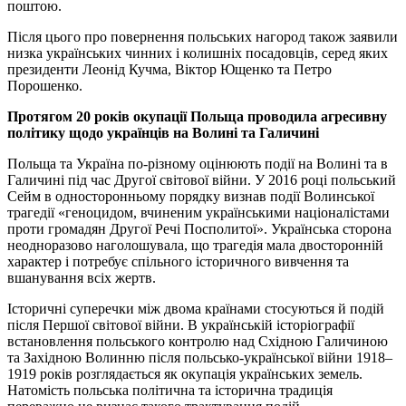
поштою.
Після цього про повернення польських нагород також заявили
низка українських чинних і колишніх посадовців, серед яких
президенти Леонід Кучма, Віктор Ющенко та Петро
Порошенко.
Протягом 20 років окупації Польща проводила агресивну
політику щодо українців на Волині та Галичині
Польща та Україна по-різному оцінюють події на Волині та в
Галичині під час Другої світової війни. У 2016 році польський
Сейм в односторонньому порядку визнав події Волинської
трагедії «геноцидом, вчиненим українськими націоналістами
проти громадян Другої Речі Посполитої». Українська сторона
неодноразово наголошувала, що трагедія мала двосторонній
характер і потребує спільного історичного вивчення та
вшанування всіх жертв.
Історичні суперечки між двома країнами стосуються й подій
після Першої світової війни. В українській історіографії
встановлення польського контролю над Східною Галичиною
та Західною Волинню після польсько-української війни 1918–
1919 років розглядається як окупація українських земель.
Натомість польська політична та історична традиція