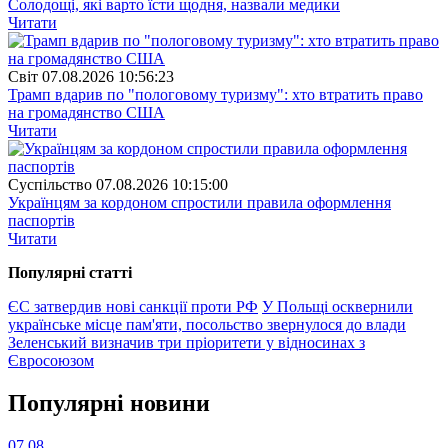
Солодощі, які варто їсти щодня, назвали медики
Читати
Свiт
07.08.2026 10:56:23
Трамп вдарив по "пологовому туризму": хто втратить право
на громадянство США
Читати
Суспiльство
07.08.2026 10:15:00
Українцям за кордоном спростили правила оформлення
паспортів
Читати
Популярнi статтi
ЄС затвердив нові санкції проти РФ
У Польщі осквернили
українське місце пам'яти, посольство звернулося до влади
Зеленський визначив три пріоритети у відносинах з
Євросоюзом
Популярнi новини
07.08