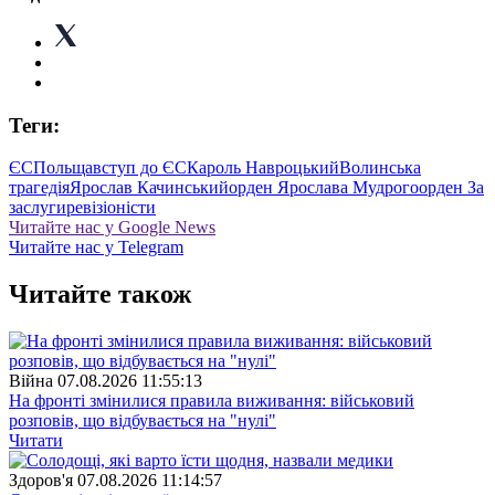
Теги:
ЄС
Польща
вступ до ЄС
Кароль Навроцький
Волинська
трагедія
Ярослав Качинський
орден Ярослава Мудрого
орден За
заслуги
ревізіоністи
Читайте нас у Google News
Читайте нас у Telegram
Читайте також
Війна
07.08.2026 11:55:13
На фронті змінилися правила виживання: військовий
розповів, що відбувається на "нулі"
Читати
Здоров'я
07.08.2026 11:14:57