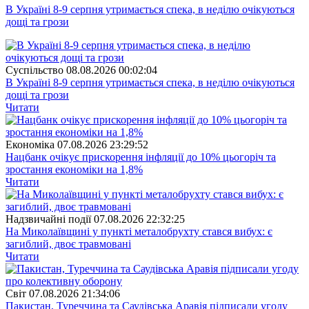
В Україні 8-9 серпня утримається спека, в неділю очікуються
дощі та грози
Суспiльство
08.08.2026 00:02:04
В Україні 8-9 серпня утримається спека, в неділю очікуються
дощі та грози
Читати
Економіка
07.08.2026 23:29:52
Нацбанк очікує прискорення інфляції до 10% цьогоріч та
зростання економіки на 1,8%
Читати
Надзвичайні події
07.08.2026 22:32:25
На Миколаївщині у пункті металобрухту стався вибух: є
загиблий, двоє травмовані
Читати
Свiт
07.08.2026 21:34:06
Пакистан, Туреччина та Саудівська Аравія підписали угоду