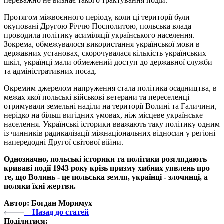
переважно не визнає такого трактування подій.
Протягом міжвоєнного періоду, коли ці території були
окуповані Другою Річчю Посполитою, польська влада
проводила політику асиміляції українського населення.
Зокрема, обмежувалося використання української мови в
державних установах, скорочувалася кількість українських
шкіл, українці мали обмежений доступ до державної служби
та адміністративних посад.
Окремим джерелом напруження стала політика осадництва, в
межах якої польські військові ветерани та переселенці
отримували земельні наділи на території Волині та Галичини,
нерідко на більш вигідних умовах, ніж місцеве українське
населення. Українські історики вважають таку політику одним
із чинників радикалізації міжнаціональних відносин у регіоні
напередодні Другої світової війни.
Однозначно, польські історики та політики розглядають
криваві події 1943 року крізь призму хибних уявлень про
те, що Волинь - це польська земля, українці - злочинці, а
поляки їхні жертви.
Автор: Богдан Моримух
Назад до статей
Поділитися: