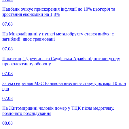
Нацбанк очікує прискорення інфляції до 10% цьогоріч та
зростання економіки на 1,8%
07.08
На Миколаївщині у пункті металобрухту стався вибух: є
загиблий, двоє травмовані
07.08
Пакистан, Туреччина та Саудівська Аравія підписали угоду
про колективну оборону
07.08
За екссекретаря МЗС Банькова внесли заставу у розмірі 10 млн
грн
07.08
На Житомирщині чоловік помер у ТЦК після медогляду,
розпочато розслідування
08.08