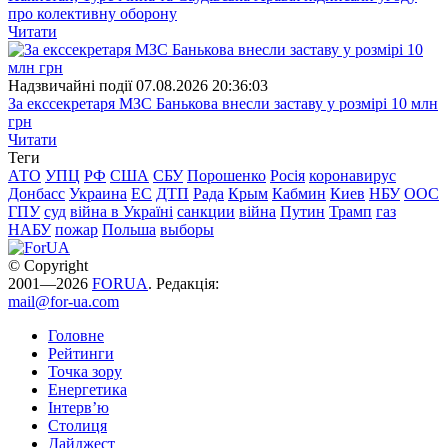
про колективну оборону
Читати
Надзвичайні події
07.08.2026 20:36:03
За екссекретаря МЗС Банькова внесли заставу у розмірі 10 млн
грн
Читати
Теги
АТО
УПЦ
РФ
США
СБУ
Порошенко
Росія
коронавирус
Донбасс
Украина
ЕС
ДТП
Рада
Крым
Кабмин
Киев
НБУ
ООС
ГПУ
суд
війна в Україні
санкции
війна
Путин
Трамп
газ
НАБУ
пожар
Польша
выборы
© Copyright
2001—2026
FORUA
. Редакція:
mail@for-ua.com
Головне
Рейтинги
Точка зору
Енергетика
Інтерв’ю
Столиця
Дайджест