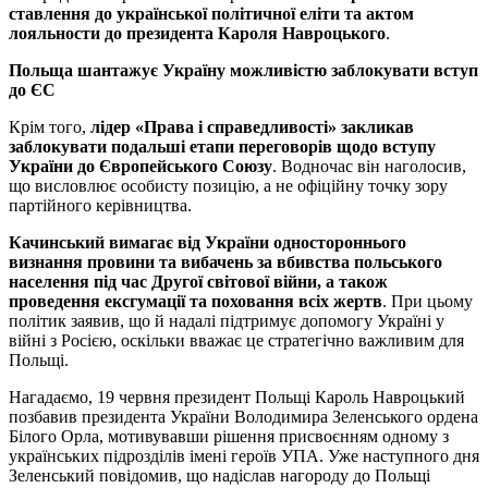
ставлення до української політичної еліти та актом
лояльности до президента Кароля Навроцького
.
Польща шантажує Україну можливістю заблокувати вступ
до ЄС
Крім того,
лідер «Права і справедливості» закликав
заблокувати подальші етапи переговорів щодо вступу
України до Європейського Союзу
. Водночас він наголосив,
що висловлює особисту позицію, а не офіційну точку зору
партійного керівництва.
Качинський вимагає від України одностороннього
визнання провини та вибачень за вбивства польського
населення під час Другої світової війни, а також
проведення ексгумації та поховання всіх жертв
. При цьому
політик заявив, що й надалі підтримує допомогу Україні у
війні з Росією, оскільки вважає це стратегічно важливим для
Польщі.
Нагадаємо, 19 червня президент Польщі Кароль Навроцький
позбавив президента України Володимира Зеленського ордена
Білого Орла, мотивувавши рішення присвоєнням одному з
українських підрозділів імені героїв УПА. Уже наступного дня
Зеленський повідомив, що надіслав нагороду до Польщі