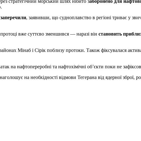
через стратегічний морський шлях нібито з
аборонено для нафтови
.
 заперечили
, заявивши, що судноплавство в регіоні триває у звич
й протоці вже суттєво зменшився — наразі він
становить приблиз
районах Мінаб і Сірік поблизу протоки. Також фіксувалася актив
атак на нафтопереробні та нафтохімічні об’єкти поки не зафіксо
аголошує на необхідності відмови Тегерана від ядерної зброї, 