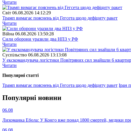
Читати
Свiт
06.08.2026 14:12:29
Трамп вимагає пояснень від Гегсета щодо дефіциту ракет
Читати
Війна
06.08.2026 13:50:28
Сили оборони уразили два НПЗ у РФ
Читати
Суспiльство
06.08.2026 13:13:08
У екскомандувача логістики Повітряних сил знайшли 6 квартир
Читати
Популярнi статтi
Трамп вимагає пояснень від Гегсета щодо дефіциту ракет
Іран 
Популярнi новини
06.08
Лихоманка Ебола: У Конго вже понад 1800 смертей, медики про
06.08