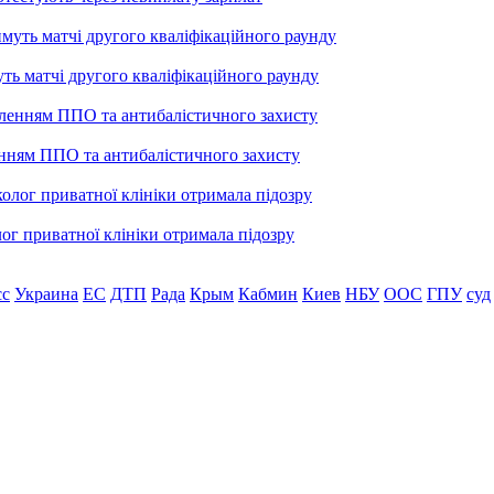
уть матчі другого кваліфікаційного раунду
енням ППО та антибалістичного захисту
лог приватної клініки отримала підозру
сс
Украина
ЕС
ДТП
Рада
Крым
Кабмин
Киев
НБУ
ООС
ГПУ
суд