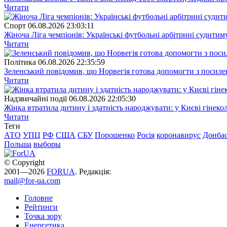
Читати
Спорт
06.08.2026 23:03:11
Жіноча Ліга чемпіонів: Українські футбольні арбітрині судитим
Читати
Полiтика
06.08.2026 22:35:59
Зеленський повідомив, що Норвегія готова допомогти з посил
Читати
Надзвичайні події
06.08.2026 22:05:30
Жінка втратила дитину і здатність народжувати: у Києві гінеко
Читати
Теги
АТО
УПЦ
РФ
США
СБУ
Порошенко
Росія
коронавирус
Донба
Польша
выборы
© Copyright
2001—2026
FORUA
. Редакція:
mail@for-ua.com
Головне
Рейтинги
Точка зору
Енергетика