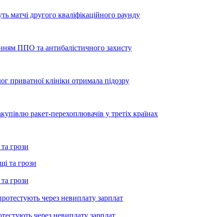
уть матчі другого кваліфікаційного раунду
енням ППО та антибалістичного захисту
лог приватної клініки отримала підозру
купівлю ракет-перехоплювачів у третіх країнах
 та грози
 та грози
тестують через невиплату зарплат