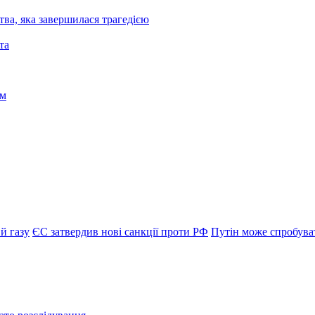
ва, яка завершилася трагедією
й газу
ЄС затвердив нові санкції проти РФ
Путін може спробува