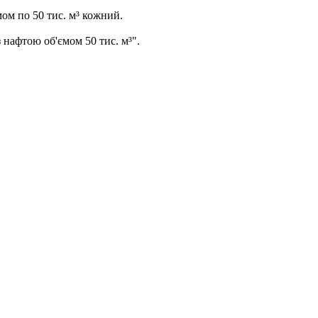
мом по 50 тис. м³ кожний.
 нафтою об'ємом 50 тис. м³".