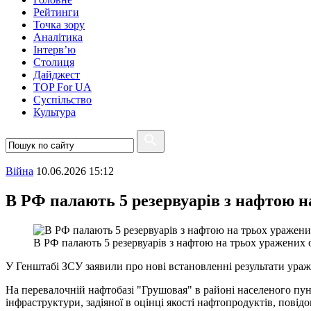
Рейтинги
Точка зору
Аналітика
Інтерв’ю
Столиця
Дайджест
TOP For UA
Суспiльство
Культура
Війна
10.06.2026 15:12
В РФ палають 5 резервуарів з нафтою н
В РФ палають 5 резервуарів з нафтою на трьох уражених 
У Генштабі ЗСУ заявили про нові встановленні результати ураже
На перевалочній нафтобазі "Грушовая" в районі населеного пун
інфраструктури, задіяної в оцінці якості нафтопродуктів, повід