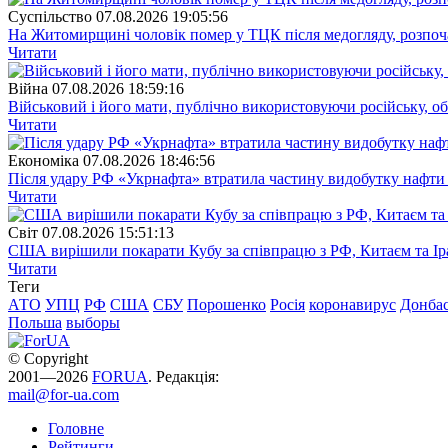
Суспiльство
07.08.2026 19:05:56
На Житомирщині чоловік помер у ТЦК після медогляду, розпоч
Читати
Війна
07.08.2026 18:59:16
Військовий і його мати, публічно використовуючи російську, о
Читати
Економіка
07.08.2026 18:46:56
Після удару РФ «Укрнафта» втратила частину видобутку нафти 
Читати
Свiт
07.08.2026 15:51:13
США вирішили покарати Кубу за співпрацю з РФ, Китаєм та І
Читати
Теги
АТО
УПЦ
РФ
США
СБУ
Порошенко
Росія
коронавирус
Донба
Польша
выборы
© Copyright
2001—2026
FORUA
. Редакція:
mail@for-ua.com
Головне
Рейтинги