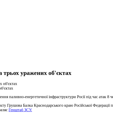
а трьох уражених об'єктах
об'єктах
ння паливно-енергетичної інфраструктури Росії під час атак 8 ч
кту Грушова Балка Краснодарського краю Російської Федерації пі
омляє
Генштаб ЗСУ.