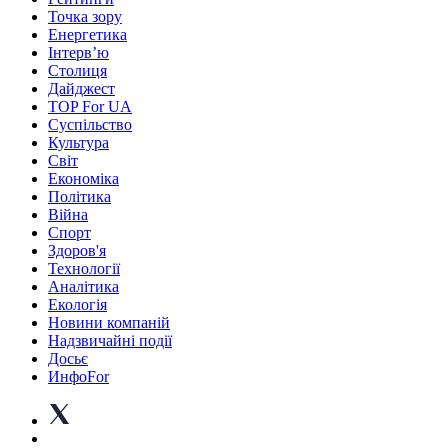
Точка зору
Енергетика
Інтерв’ю
Столиця
Дайджест
TOP For UA
Суспiльство
Культура
Світ
Економіка
Політика
Війна
Спорт
Здоров'я
Технології
Аналітика
Екологія
Новини компаній
Надзвичайні події
Досьє
ИнфоFor