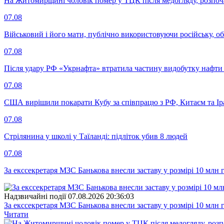
На Житомирщині чоловік помер у ТЦК після медогляду, розпоч
07.08
Військовий і його мати, публічно використовуючи російську, о
07.08
Після удару РФ «Укрнафта» втратила частину видобутку нафти 
07.08
США вирішили покарати Кубу за співпрацю з РФ, Китаєм та І
07.08
Стрілянина у школі у Таїланді: підліток убив 8 людей
07.08
За екссекретаря МЗС Банькова внесли заставу у розмірі 10 млн 
Надзвичайні події
07.08.2026 20:36:03
За екссекретаря МЗС Банькова внесли заставу у розмірі 10 млн 
Читати