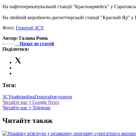
На нафтоперекачувальній станції "Красноармейск" у Саратовськ
На лінійній виробничо-диспетчерській станції "Красний Яр" у В
Фото:
Генштаб ЗСУ.
Автор: Галина Роюк
Назад до статей
Поділитися:
Теги:
ЗСУ
нафта
війна
Генштаб
окупанти
Читайте нас у Google News
Читайте нас у Telegram
Читайте також