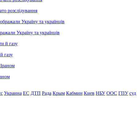
ато розслідування
бражали Україну та українців
й газу
раном
сс
Украина
ЕС
ДТП
Рада
Крым
Кабмин
Киев
НБУ
ООС
ГПУ
суд