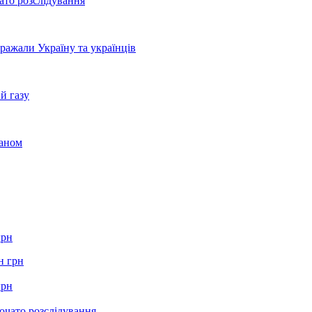
ато розслідування
бражали Україну та українців
й газу
раном
грн
грн