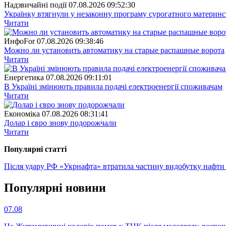
Надзвичайні події
07.08.2026 09:52:30
Українку втягнули у незаконну програму сурогатного материнст
Читати
ИнфоFor
07.08.2026 09:38:46
Можно ли установить автоматику на старые распашные ворота
Читати
Енергетика
07.08.2026 09:11:01
В Україні змінюють правила подачі електроенергії споживачам
Читати
Економіка
07.08.2026 08:31:41
Долар і євро знову подорожчали
Читати
Популярнi статтi
Після удару РФ «Укрнафта» втратила частину видобутку нафти 
Популярнi новини
07.08