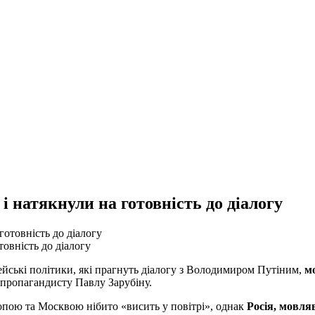
і натякнули на готовність до діалогу
товність до діалогу
йські політики, які прагнуть діалогу з Володимиром Путіним,
м
 пропагандисту Павлу Зарубіну.
пою та Москвою нібито «висить у повітрі», однак
Росія, мовляв