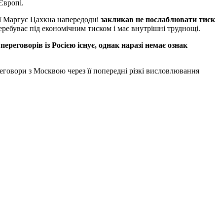
Європі.
нії Маргус Цахкна напередодні
закликав не послаблювати тиск
перебуває під економічним тиском і має внутрішні труднощі.
переговорів із Росією існує, однак наразі немає ознак
еговори з Москвою через її попередні різкі висловлювання