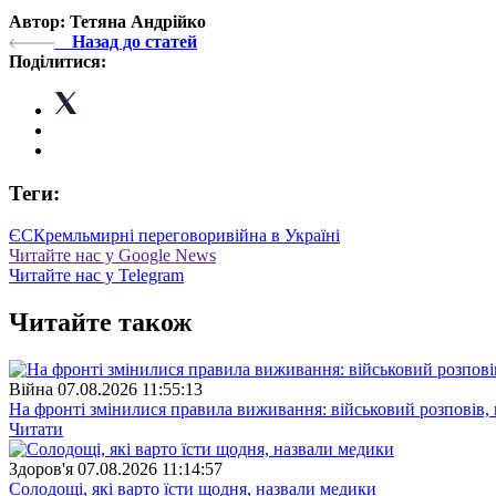
Автор: Тетяна Андрійко
Назад до статей
Поділитися:
Теги:
ЄС
Кремль
мирні переговори
війна в Україні
Читайте нас у Google News
Читайте нас у Telegram
Читайте також
Війна
07.08.2026 11:55:13
На фронті змінилися правила виживання: військовий розповів, щ
Читати
Здоров'я
07.08.2026 11:14:57
Солодощі, які варто їсти щодня, назвали медики