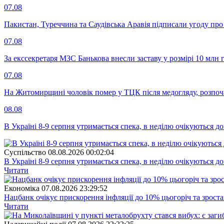
07.08
Пакистан, Туреччина та Саудівська Аравія підписали угоду пр
07.08
За екссекретаря МЗС Банькова внесли заставу у розмірі 10 млн 
07.08
На Житомирщині чоловік помер у ТЦК після медогляду, розпоч
08.08
В Україні 8-9 серпня утримається спека, в неділю очікуються до
Суспiльство
08.08.2026 00:02:04
В Україні 8-9 серпня утримається спека, в неділю очікуються до
Читати
Економіка
07.08.2026 23:29:52
Нацбанк очікує прискорення інфляції до 10% цьогоріч та зрост
Читати