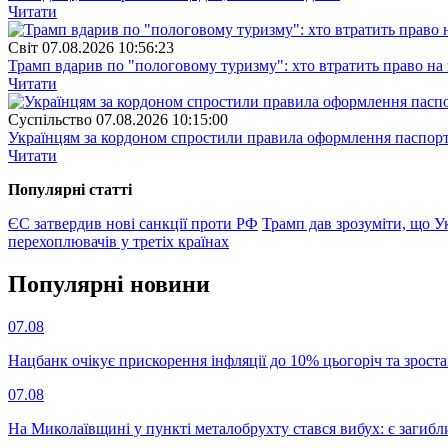
Читати
Свiт
07.08.2026 10:56:23
Трамп вдарив по "пологовому туризму": хто втратить право н
Читати
Суспiльство
07.08.2026 10:15:00
Українцям за кордоном спростили правила оформлення паспорт
Читати
Популярнi статтi
ЄС затвердив нові санкції проти РФ
Трамп дав зрозуміти, що Ук
перехоплювачів у третіх країнах
Популярнi новини
07.08
Нацбанк очікує прискорення інфляції до 10% цьогоріч та зрост
07.08
На Миколаївщині у пункті металобрухту стався вибух: є загибл