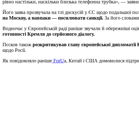
рівно настільки, наскільки близька телефонна трубка», — заяви
Його заява прозвучала на тлі дискусій у ЄС щодо подальшої по
на Москву, а навпаки — посилювати санкції.
За його словами,
Водночас у Європейській раді раніше звучали й обережніші оц
готовності Кремля до серйозного діалогу.
Пєсков також
розкритикував главу європейської дипломатії 
щодо Росії.
Як повідомляло раніше
ForU
a, Китай і США домовилися підтри