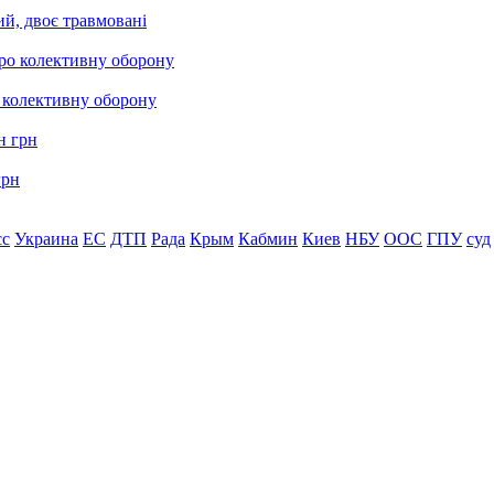
ий, двоє травмовані
о колективну оборону
грн
сс
Украина
ЕС
ДТП
Рада
Крым
Кабмин
Киев
НБУ
ООС
ГПУ
суд