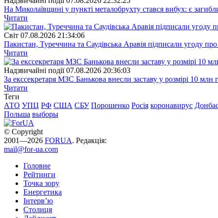
Надзвичайні події
07.08.2026 22:32:25
На Миколаївщині у пункті металобрухту стався вибух: є загибл
Читати
Свiт
07.08.2026 21:34:06
Пакистан, Туреччина та Саудівська Аравія підписали угоду пр
Читати
Надзвичайні події
07.08.2026 20:36:03
За екссекретаря МЗС Банькова внесли заставу у розмірі 10 млн 
Читати
Теги
АТО
УПЦ
РФ
США
СБУ
Порошенко
Росія
коронавирус
Донба
Польша
выборы
© Copyright
2001—2026
FORUA
. Редакція:
mail@for-ua.com
Головне
Рейтинги
Точка зору
Енергетика
Інтерв’ю
Столиця