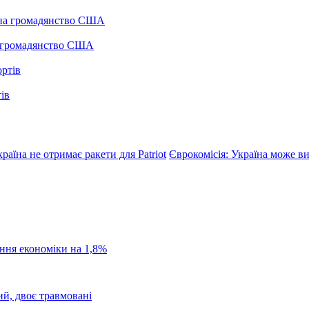
а громадянство США
ів
раїна не отримає ракети для Patriot
Єврокомісія: Україна може в
ання економіки на 1,8%
ий, двоє травмовані