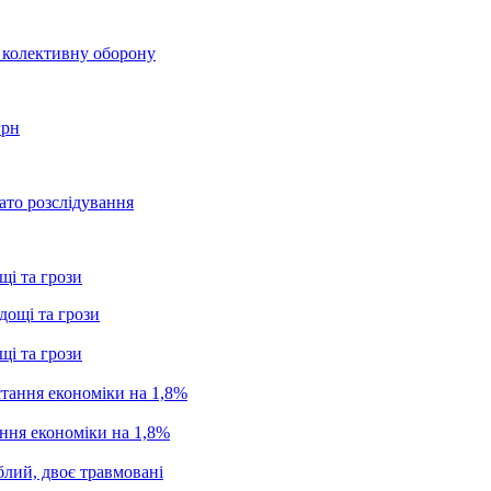
о колективну оборону
грн
ато розслідування
щі та грози
щі та грози
ання економіки на 1,8%