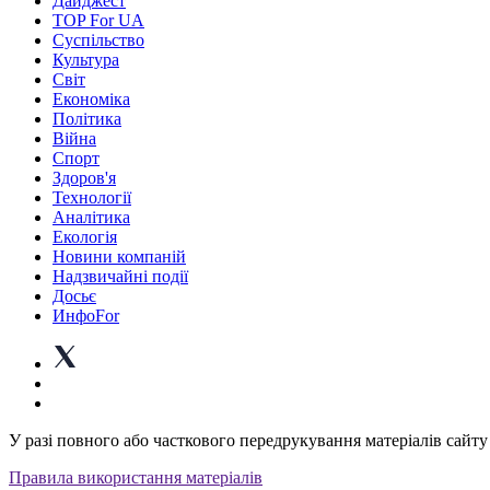
Дайджест
TOP For UA
Суспiльство
Культура
Світ
Економіка
Політика
Війна
Спорт
Здоров'я
Технології
Аналітика
Екологія
Новини компаній
Надзвичайні події
Досьє
ИнфоFor
У разі повного або часткового передрукування матеріалів сайту 
Правила використання матеріалів