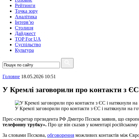
Рейтинги
Точка зору
Аналітика
Інтерв’ю
Столиця
Дайджест
TOP For UA
Суспiльство
Культура
Головне
18.05.2026 10:51
У Кремлі заговорили про контакти з ЄС 
У Кремлі заговорили про контакти з ЄС і натякнули на го
Прес-секретар президента РФ Дмитро Пєсков заявив, що європе
телефонну трубку».
Про це він сказав у коментарі російському
За словами Пєскова,
обговорення
можливих контактів між Євро