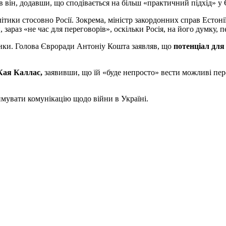
в він, додавши, що сподівається на більш «практичний підхід» у 
літики стосовно Росії. Зокрема, міністр закордонних справ Есто
 зараз «не час для переговорів», оскільки Росія, на його думку, 
інки. Голова Євроради Антоніу Кошта заявляв, що
потенціал для 
Кая Каллас,
заявивши, що їй «буде непросто» вести можливі пер
мувати комунікацію щодо війни в Україні.