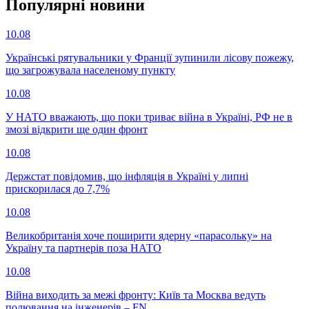
Популярнi новини
10.08
Українські рятувальники у Франції зупинили лісову пожежу,
що загрожувала населеному пункту
10.08
У НАТО вважають, що поки триває війна в Україні, РФ не в
змозі відкрити ще один фронт
10.08
Держстат повідомив, що інфляція в Україні у липні
прискорилася до 7,7%
10.08
Великобританія хоче поширити ядерну «парасольку» на
Україну та партнерів поза НАТО
10.08
Війна виходить за межі фронту: Київ та Москва ведуть
полювання на інженерів – FN