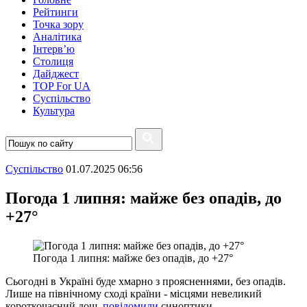
Рейтинги
Точка зору
Аналітика
Інтерв’ю
Столиця
Дайджест
TOP For UA
Суспiльство
Культура
Суспiльство
01.07.2025 06:56
Погода 1 липня: майже без опадів, до
+27°
Погода 1 липня: майже без опадів, до +27°
Сьогодні в Україні буде хмарно з проясненнями, без опадів.
Лише на північному сході країни - місцями невеликий
короткочасний дощ,
повідомили
синоптики.