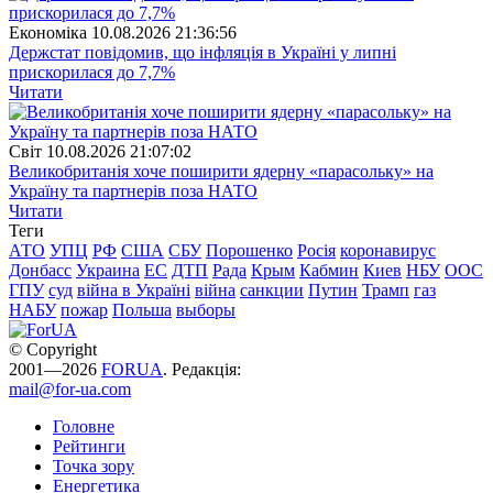
Економіка
10.08.2026 21:36:56
Держстат повідомив, що інфляція в Україні у липні
прискорилася до 7,7%
Читати
Свiт
10.08.2026 21:07:02
Великобританія хоче поширити ядерну «парасольку» на
Україну та партнерів поза НАТО
Читати
Теги
АТО
УПЦ
РФ
США
СБУ
Порошенко
Росія
коронавирус
Донбасс
Украина
ЕС
ДТП
Рада
Крым
Кабмин
Киев
НБУ
ООС
ГПУ
суд
війна в Україні
війна
санкции
Путин
Трамп
газ
НАБУ
пожар
Польша
выборы
© Copyright
2001—2026
FORUA
. Редакція:
mail@for-ua.com
Головне
Рейтинги
Точка зору
Енергетика