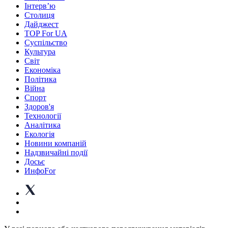
Інтерв’ю
Столиця
Дайджест
TOP For UA
Суспiльство
Культура
Світ
Економіка
Політика
Війна
Спорт
Здоров'я
Технології
Аналітика
Екологія
Новини компаній
Надзвичайні події
Досьє
ИнфоFor