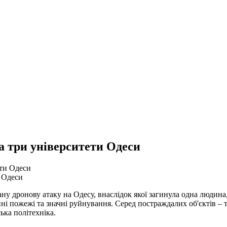
а три університети Одеси
и Одеси
вану дронову атаку на Одесу, внаслідок якої загинула одна людин
і пожежі та значні руйнування. Серед постраждалих об'єктів – т
ька політехніка.