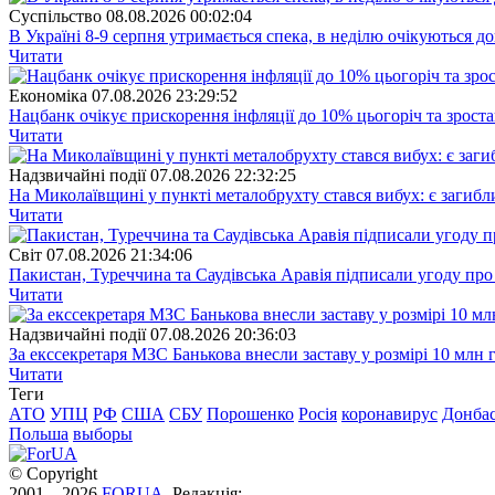
Суспiльство
08.08.2026 00:02:04
В Україні 8-9 серпня утримається спека, в неділю очікуються до
Читати
Економіка
07.08.2026 23:29:52
Нацбанк очікує прискорення інфляції до 10% цьогоріч та зрост
Читати
Надзвичайні події
07.08.2026 22:32:25
На Миколаївщині у пункті металобрухту стався вибух: є загибл
Читати
Свiт
07.08.2026 21:34:06
Пакистан, Туреччина та Саудівська Аравія підписали угоду пр
Читати
Надзвичайні події
07.08.2026 20:36:03
За екссекретаря МЗС Банькова внесли заставу у розмірі 10 млн 
Читати
Теги
АТО
УПЦ
РФ
США
СБУ
Порошенко
Росія
коронавирус
Донба
Польша
выборы
© Copyright
2001—2026
FORUA
. Редакція: