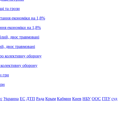
щі та грози
ання економіки на 1,8%
ий, двоє травмовані
о колективну оборону
грн
сс
Украина
ЕС
ДТП
Рада
Крым
Кабмин
Киев
НБУ
ООС
ГПУ
суд