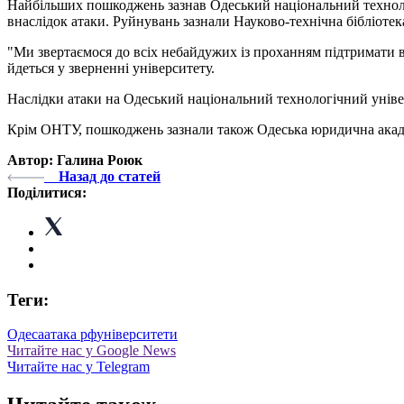
Найбільших пошкоджень зазнав Одеський національний технол
внаслідок атаки. Руйнувань зазнали Науково-технічна бібліотека
"Ми звертаємося до всіх небайдужих із проханням підтримати в
йдеться у зверненні університету.
Наслідки атаки на Одеський національний технологічний уніве
Крім ОНТУ, пошкоджень зазнали також Одеська юридична академ
Автор: Галина Роюк
Назад до статей
Поділитися:
Теги:
Одеса
атака рф
університети
Читайте нас у Google News
Читайте нас у Telegram