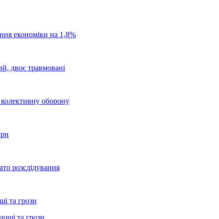
ання економіки на 1,8%
ий, двоє травмовані
о колективну оборону
грн
ато розслідування
щі та грози