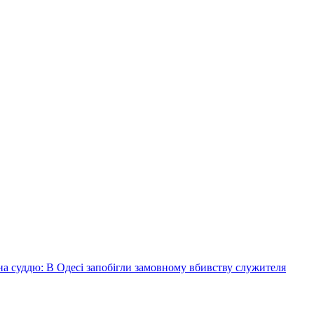
на суддю: В Одесі запобігли замовному вбивству служителя