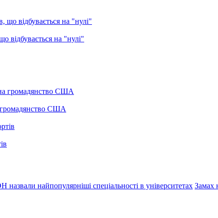
о відбувається на "нулі"
а громадянство США
ів
 назвали найпопулярніші спеціальності в університетах
Замах 