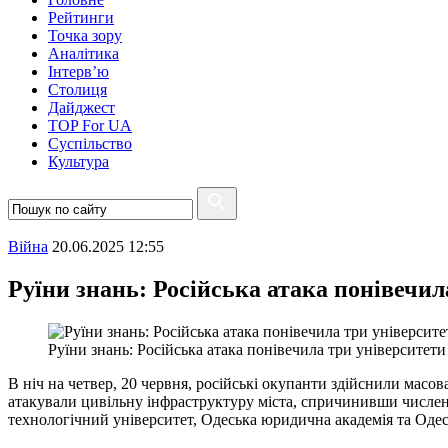
Рейтинги
Точка зору
Аналітика
Інтерв’ю
Столиця
Дайджест
TOP For UA
Суспiльство
Культура
Війна
20.06.2025 12:55
Руїни знань: Російська атака понівечил
Руїни знань: Російська атака понівечила три університет
В ніч на четвер, 20 червня, російські окупанти здійснили масо
атакували цивільну інфраструктуру міста, спричинивши численн
технологічний університет, Одеська юридична академія та Одес