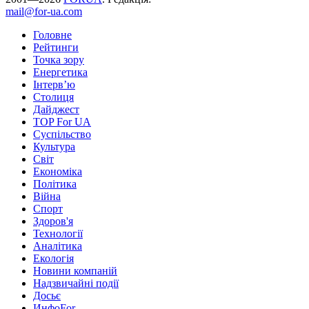
mail@for-ua.com
Головне
Рейтинги
Точка зору
Енергетика
Інтерв’ю
Столиця
Дайджест
TOP For UA
Суспiльство
Культура
Світ
Економіка
Політика
Війна
Спорт
Здоров'я
Технології
Аналітика
Екологія
Новини компаній
Надзвичайні події
Досьє
ИнфоFor