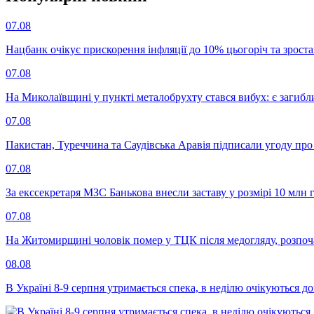
07.08
Нацбанк очікує прискорення інфляції до 10% цьогоріч та зрост
07.08
На Миколаївщині у пункті металобрухту стався вибух: є загибл
07.08
Пакистан, Туреччина та Саудівська Аравія підписали угоду пр
07.08
За екссекретаря МЗС Банькова внесли заставу у розмірі 10 млн 
07.08
На Житомирщині чоловік помер у ТЦК після медогляду, розпоч
08.08
В Україні 8-9 серпня утримається спека, в неділю очікуються до