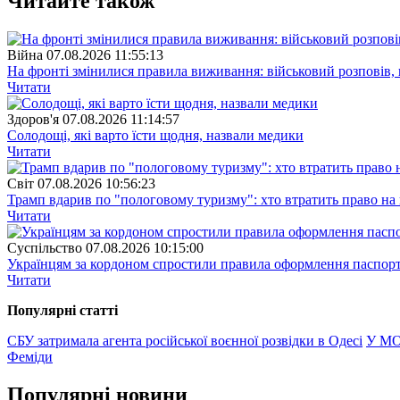
Читайте також
Війна
07.08.2026 11:55:13
На фронті змінилися правила виживання: військовий розповів, щ
Читати
Здоров'я
07.08.2026 11:14:57
Солодощі, які варто їсти щодня, назвали медики
Читати
Свiт
07.08.2026 10:56:23
Трамп вдарив по "пологовому туризму": хто втратить право н
Читати
Суспiльство
07.08.2026 10:15:00
Українцям за кордоном спростили правила оформлення паспорт
Читати
Популярнi статтi
СБУ затримала агента російської воєнної розвідки в Одесі
У МОН
Феміди
Популярнi новини