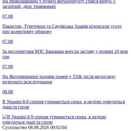
На Миколаївщині у пункті металобрухту стався вибух: є
загиблий, двоє травмовані
07.08
Пакистан, Туреччина та Саудівська Аравія підписали угоду
про колективну оборону
07.08
За екссекретаря МЗС Банькова внесли заставу у розмірі 10 млн
грн
07.08
На Житомирщині чоловік помер у ТЦК після медогляду,
розпочато розслідування
08.08
В Україні 8-9 серпня утримається спека, в неділю очікуються
дощі та грози
Суспiльство
08.08.2026 00:02:04