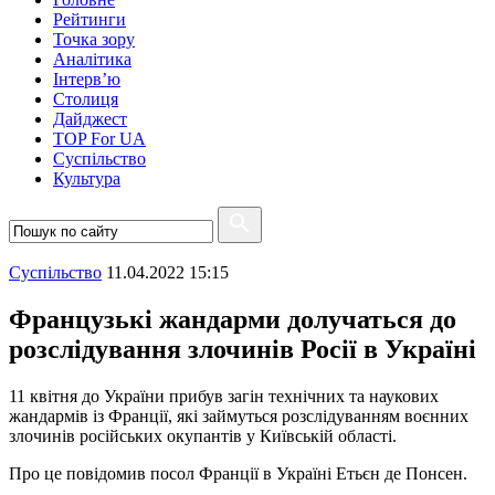
Рейтинги
Точка зору
Аналітика
Інтерв’ю
Столиця
Дайджест
TOP For UA
Суспiльство
Культура
Суспiльство
11.04.2022 15:15
Французькі жандарми долучаться до
розслідування злочинів Росії в Україні
11 квітня до України прибув загін технічних та наукових
жандармів із Франції, які займуться розслідуванням воєнних
злочинів російських окупантів у Київській області.
Про це повідомив посол Франції в Україні Етьєн де Понсен.