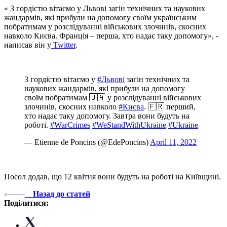
« З гордістю вітаємо у Львові загін технічних та наукових
жандармів, які прибули на допомогу своїм українським
побратимам у розслідуванні військових злочинів, скоєних
навколо Києва. Франція – перша, хто надає таку допомогу», -
написав він у
Twitter
.
З гордістю вітаємо у
#Львові
загін технічних та
наукових жандармів, які прибули на допомогу
своїм побратимам 🇺🇦 у розслідуванні військових
злочинів, скоєних навколо
#Києва
. 🇫🇷 перший,
хто надає таку допомогу. Завтра вони будуть на
роботі.
#WarCrimes
#WeStandWithUkraine
#Ukraine
— Etienne de Poncins (@EdePoncins)
April 11, 2022
Посол додав, що 12 квітня вони будуть на роботі на Київщині.
Назад до статей
Поділитися: