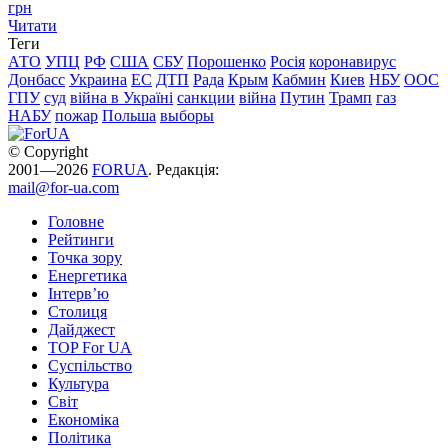
грн
Читати
Теги
АТО
УПЦ
РФ
США
СБУ
Порошенко
Росія
коронавирус
Донбасс
Украина
ЕС
ДТП
Рада
Крым
Кабмин
Киев
НБУ
ООС
ГПУ
суд
війна в Україні
санкции
війна
Путин
Трамп
газ
НАБУ
пожар
Польша
выборы
© Copyright
2001—2026
FORUA
. Редакція:
mail@for-ua.com
Головне
Рейтинги
Точка зору
Енергетика
Інтерв’ю
Столиця
Дайджест
TOP For UA
Суспiльство
Культура
Світ
Економіка
Політика