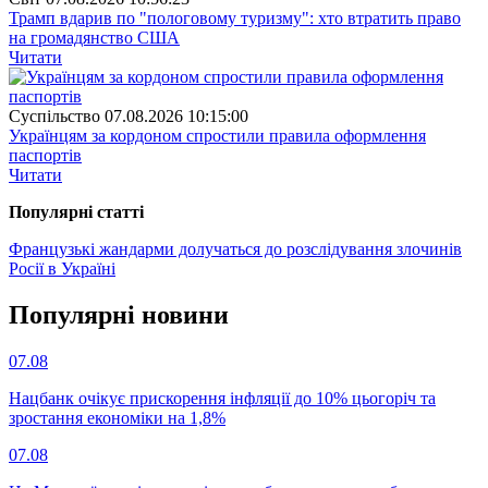
Трамп вдарив по "пологовому туризму": хто втратить право
на громадянство США
Читати
Суспiльство
07.08.2026 10:15:00
Українцям за кордоном спростили правила оформлення
паспортів
Читати
Популярнi статтi
Французькі жандарми долучаться до розслідування злочинів
Росії в Україні
Популярнi новини
07.08
Нацбанк очікує прискорення інфляції до 10% цьогоріч та
зростання економіки на 1,8%
07.08