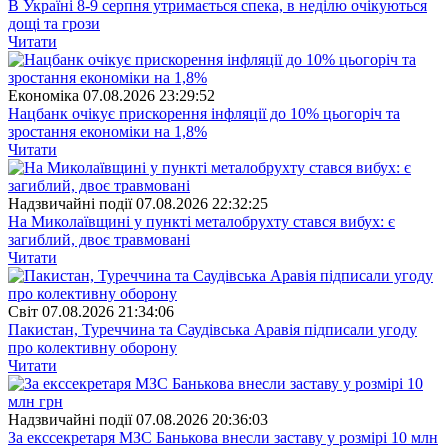
В Україні 8-9 серпня утримається спека, в неділю очікуються
дощі та грози
Читати
Економіка
07.08.2026 23:29:52
Нацбанк очікує прискорення інфляції до 10% цьогоріч та
зростання економіки на 1,8%
Читати
Надзвичайні події
07.08.2026 22:32:25
На Миколаївщині у пункті металобрухту стався вибух: є
загиблий, двоє травмовані
Читати
Свiт
07.08.2026 21:34:06
Пакистан, Туреччина та Саудівська Аравія підписали угоду
про колективну оборону
Читати
Надзвичайні події
07.08.2026 20:36:03
За екссекретаря МЗС Банькова внесли заставу у розмірі 10 млн