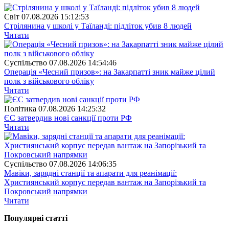
Свiт
07.08.2026 15:12:53
Стрілянина у школі у Таїланді: підліток убив 8 людей
Читати
Суспiльство
07.08.2026 14:54:46
Операція «Чесний призов»: на Закарпатті зник майже цілий
полк з військового обліку
Читати
Полiтика
07.08.2026 14:25:32
ЄС затвердив нові санкції проти РФ
Читати
Суспiльство
07.08.2026 14:06:35
Мавіки, зарядні станції та апарати для реанімації:
Християнський корпус передав вантаж на Запорізький та
Покровський напрямки
Читати
Популярнi статтi