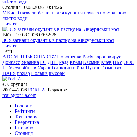
Столиця
10.08.2026 10:14:26
У Києві назвали безпечні для купання пляжі з нормальною
якістю води
Читати
Війна
10.08.2026 09:52:26
ЗСУ загнали окупантів в пастку на Кінбурнській косі
Читати
Теги
АТО
УПЦ
РФ
США
СБУ
Порошенко
Росія
коронавирус
Донбасс
Украина
ЕС
ДТП
Рада
Крым
Кабмин
Киев
НБУ
ООС
ГПУ
суд
війна в Україні
санкции
війна
Путин
Трамп
газ
НАБУ
пожар
Польша
выборы
© Copyright
2001—2026
FORUA
. Редакція:
mail@for-ua.com
Головне
Рейтинги
Точка зору
Енергетика
Інтерв’ю
Столиця