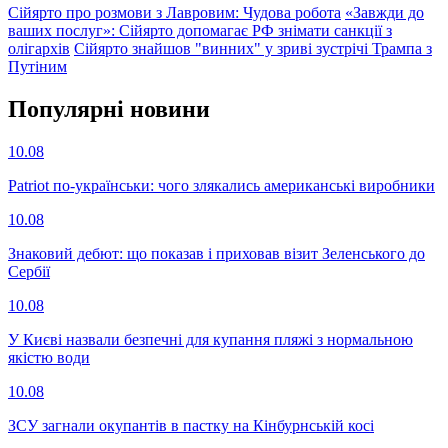
Сійярто про розмови з Лавровим: Чудова робота
«Завжди до
ваших послуг»: Сійярто допомагає РФ знімати санкції з
олігархів
Сійярто знайшов "винних" у зриві зустрічі Трампа з
Путіним
Популярнi новини
10.08
Patriot по-українськи: чого злякались американські виробники
10.08
Знаковий дебют: що показав і приховав візит Зеленського до
Сербії
10.08
У Києві назвали безпечні для купання пляжі з нормальною
якістю води
10.08
ЗСУ загнали окупантів в пастку на Кінбурнській косі