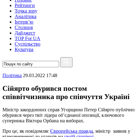
Рейтинги
Точка зору
Аналітика
Інтерв’ю
Столиця
Дайджест
TOP For UA
Суспiльство
Культура
Полiтика
29.03.2022 17:48
Сійярто обурився постом
співвітчизника про співчуття Україні
Міністр закордонних справ Угорщини Петер Сійярто публічно
обурився через твіт лідера об’єднаної опозиції, ключового
суперника Віктора Орбана на виборах.
Про це, як повідомляє
Європейська правда
, міністр заявив у
відеозверненні до угорців на
своїй сторінці
.