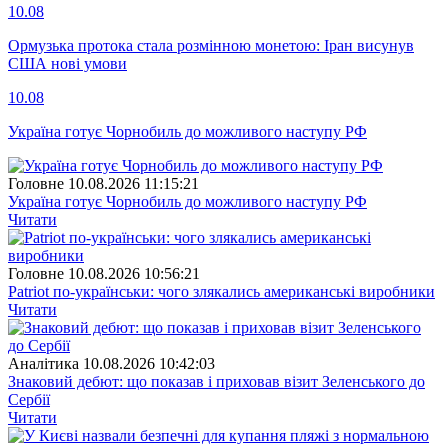
10.08
Ормузька протока стала розмінною монетою: Іран висунув
США нові умови
10.08
Україна готує Чорнобиль до можливого наступу РФ
Головне
10.08.2026 11:15:21
Україна готує Чорнобиль до можливого наступу РФ
Читати
Головне
10.08.2026 10:56:21
Patriot по-українськи: чого злякались американські виробники
Читати
Аналітика
10.08.2026 10:42:03
Знаковий дебют: що показав і приховав візит Зеленського до
Сербії
Читати