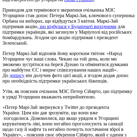
Приводом для термінового звернення очільника МЗС
Угорщини став допис Петера Маркі-Зая, ключового суперника
Орбана на виборах, що відбудуться 3 квітня. Маркі-Зай
підтримав акцію
, що відбулася у Будапешті вихідними
для
підтримки українців, які загинули у Маріуполі від російських
бомбардувань. Згодом цю акцію підтримав і президент
Зеленський.
Петер Маркі-Зай відповів йому коротким твітом: «Народ
Угорщини чує ваші слова. Чекаю на той день, коли ми
зможемо зустрітися на березі Дунаю та обмінятися думками
про майбутнє ЄС і мирне співіснування наших націй».
До
допису
він долучив фото цієї акції, а згодом додав допис
про необхідність підтримки українських біженців.
Утім, як пояснив очільник МЗС Петер Сійярто, цю підтримку
в уряді Угорщини вважають неприйнятною.
«Петер Марі-Зай звернувся у Twitter до президента
України. Цим він дав зрозуміти, що вони вже
погодилися. Домовилися, що якщо урядом в Угорщині
керуватимуть ліві, вони негайно проголосують за санкції
щодо газу й нафти та негайно почнуть постачання зброї в
Україну», - пояснив своє обурення Сійярто, який є одним з