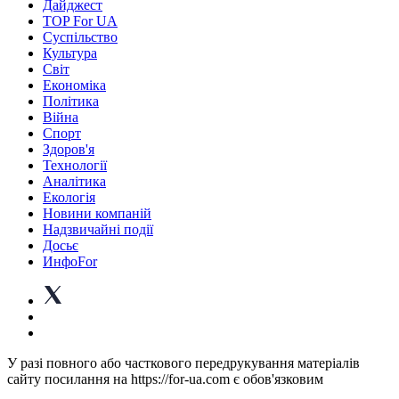
Дайджест
TOP For UA
Суспiльство
Культура
Світ
Економіка
Політика
Війна
Спорт
Здоров'я
Технології
Аналітика
Екологія
Новини компаній
Надзвичайні події
Досьє
ИнфоFor
У разі повного або часткового передрукування матеріалів
сайту посилання на https://for-ua.com є обов'язковим