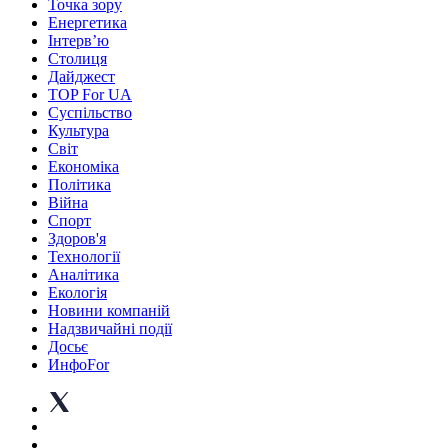
Точка зору
Енергетика
Інтерв’ю
Столиця
Дайджест
TOP For UA
Суспiльство
Культура
Світ
Економіка
Політика
Війна
Спорт
Здоров'я
Технології
Аналітика
Екологія
Новини компаній
Надзвичайні події
Досьє
ИнфоFor