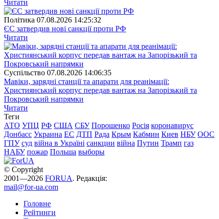
Читати
Полiтика
07.08.2026 14:25:32
ЄС затвердив нові санкції проти РФ
Читати
Суспiльство
07.08.2026 14:06:35
Мавіки, зарядні станції та апарати для реанімації:
Християнський корпус передав вантаж на Запорізький та
Покровський напрямки
Читати
Теги
АТО
УПЦ
РФ
США
СБУ
Порошенко
Росія
коронавирус
Донбасс
Украина
ЕС
ДТП
Рада
Крым
Кабмин
Киев
НБУ
ООС
ГПУ
суд
війна в Україні
санкции
війна
Путин
Трамп
газ
НАБУ
пожар
Польша
выборы
© Copyright
2001—2026
FORUA
. Редакція:
mail@for-ua.com
Головне
Рейтинги