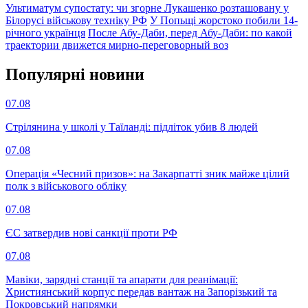
Ультиматум супостату: чи згорне Лукашенко розташовану у
Білорусі військову техніку РФ
У Попьщі жорстоко побили 14-
річного українця
После Абу-Даби, перед Абу-Даби: по какой
траектории движется мирно-переговорный воз
Популярнi новини
07.08
Стрілянина у школі у Таїланді: підліток убив 8 людей
07.08
Операція «Чесний призов»: на Закарпатті зник майже цілий
полк з військового обліку
07.08
ЄС затвердив нові санкції проти РФ
07.08
Мавіки, зарядні станції та апарати для реанімації:
Християнський корпус передав вантаж на Запорізький та
Покровський напрямки