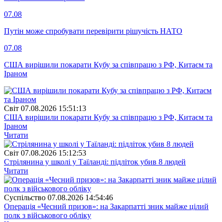
07.08
Путін може спробувати перевірити рішучість НАТО
07.08
США вирішили покарати Кубу за співпрацю з РФ, Китаєм та
Іраном
Свiт
07.08.2026 15:51:13
США вирішили покарати Кубу за співпрацю з РФ, Китаєм та
Іраном
Читати
Свiт
07.08.2026 15:12:53
Стрілянина у школі у Таїланді: підліток убив 8 людей
Читати
Суспiльство
07.08.2026 14:54:46
Операція «Чесний призов»: на Закарпатті зник майже цілий
полк з військового обліку