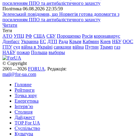
Полiтика
06.08.2026 22:35:59
Зеленський повідомив, що Норвегія готова допомогти з
посиленням ППО та антибалістичного захисту
Читати
Теги
АТО
УПЦ
РФ
США
СБУ
Порошенко
Росія
коронавирус
Донбасс
Украина
ЕС
ДТП
Рада
Крым
Кабмин
Киев
НБУ
ООС
ГПУ
суд
війна в Україні
санкции
війна
Путин
Трамп
газ
НАБУ
пожар
Польша
выборы
© Copyright
2001—2026
FORUA
. Редакція:
mail@for-ua.com
Головне
Рейтинги
Точка зору
Енергетика
Інтерв’ю
Столиця
Дайджест
TOP For UA
Суспiльство
Культура