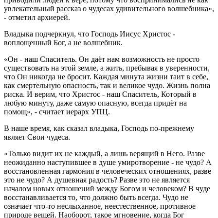
увлекательный рассказ о чудесах удивительного волшебника»,
- отметил архиерей.
Владыка подчеркнул, что Господь Иисус Христос -
воплощенный Бог, а не волшебник.
«Он - наш Спаситель. Он даёт нам возможность не просто
существовать на этой земле, а жить, пребывая в уверенности,
что Он никогда не бросит. Каждая минута жизни таит в себе,
как смертельную опасность, так и великое чудо. Жизнь полна
риска. И верим, что Христос - наш Спаситель, Который в
любую минуту, даже самую опасную, всегда придёт на
помощ», - считает иерарх УПЦ.
В наше время, как сказал владыка, Господь по-прежнему
являет Свои чудеса.
«Только видит их не каждый, а лишь верящий в Него. Разве
неожиданно наступившее в душе умиротворение - не чудо? А
восстановленная гармония в человеческих отношениях, разве
это не чудо? А душевная радость? Разве это не является
началом новых отношений между Богом и человеком? В чуде
восстанавливается то, что должно быть всегда. Чудо не
означает что-то неслыханное, неестественное, противное
природе вещей. Наоборот, такое мгновение, когда Бог