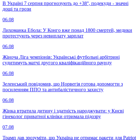
В Україні 7 серпня прогнозують до +38°, подекуди - значні
дощі та грози
06.08
Лихоманка Ебола: У Конго вже понад 1800 смертей, медики
протестують через невиплату зарплат
06.08
Жіноча Ліга чемпіонів: Українські футбольні арбітрині
судитимуть матчі другого кваліфікаційного раунду
06.08
Зеленський повідомив, що Норвегія готова допомогти з
посиленням ППО та антибалістичного захисту
06.08
Жінка втратила дитину і здатність народжувати: у Києві
гінеколог приватної клініки отримала підозру
07.08
Трамп дав зрозуміти, що Україна не отримає ракети для Patriot