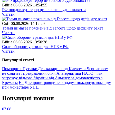
Війна
06.08.2026 14:54:55
РФ продовжує терор цивільного судноплавства
Читати
Свiт
06.08.2026 14:12:29
Трамп вимагає пояснень від Гегсета щодо дефіциту ракет
Читати
Війна
06.08.2026 13:50:28
Сили оборони уразили два НПЗ у РФ
Читати
Популярнi статтi
Помощник Путина: Деэскалация под Киевом и Черниговом
не означает прекращения огня
Альтернатива НАТО: чим
загрожує відмова України від Альянсу за домовленістю з
Кремлем
На Днепропетровщине создадут пожарную команду
при монастыре УПЦ
Популярнi новини
07.08