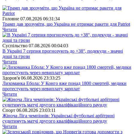
Головне
07.08.2026 06:31:34
Трамп дав зрозуміти, що Україна не отримає ракети для Patriot
Читати
Суспiльство
07.08.2026 00:04:03
В Україні 7 серпня прогнозують до +38°, подекуди - значні
дощі та грози
Читати
Здоров'я
06.08.2026 23:33:25
Лихоманка Ебола: У Конго вже понад 1800 смертей, медики
протестують через невиплату зарплат
Читати
Спорт
06.08.2026 23:03:11
Жіноча Ліга чемпіонів: Українські футбольні арбітрині
судитимуть матчі другого кваліфікаційного раунду
Читати