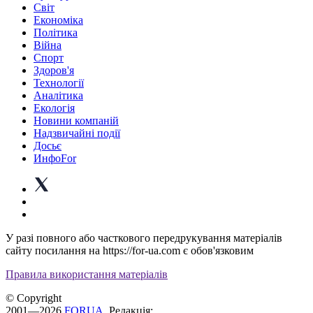
Світ
Економіка
Політика
Війна
Спорт
Здоров'я
Технології
Аналітика
Екологія
Новини компаній
Надзвичайні події
Досьє
ИнфоFor
У разі повного або часткового передрукування матеріалів
сайту посилання на https://for-ua.com є обов'язковим
Правила використання матеріалів
© Copyright
2001—2026
FORUA
. Редакція: