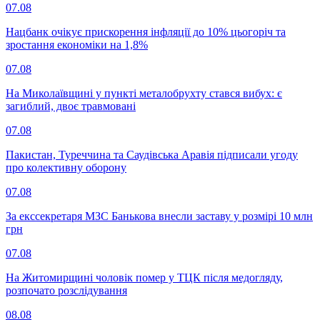
07.08
Нацбанк очікує прискорення інфляції до 10% цьогоріч та
зростання економіки на 1,8%
07.08
На Миколаївщині у пункті металобрухту стався вибух: є
загиблий, двоє травмовані
07.08
Пакистан, Туреччина та Саудівська Аравія підписали угоду
про колективну оборону
07.08
За екссекретаря МЗС Банькова внесли заставу у розмірі 10 млн
грн
07.08
На Житомирщині чоловік помер у ТЦК після медогляду,
розпочато розслідування
08.08