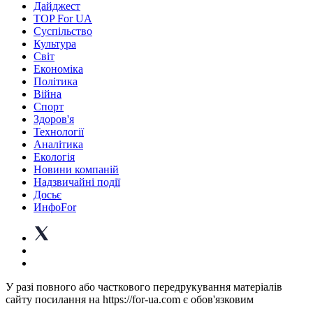
Дайджест
TOP For UA
Суспiльство
Культура
Світ
Економіка
Політика
Війна
Спорт
Здоров'я
Технології
Аналітика
Екологія
Новини компаній
Надзвичайні події
Досьє
ИнфоFor
У разі повного або часткового передрукування матеріалів
сайту посилання на https://for-ua.com є обов'язковим