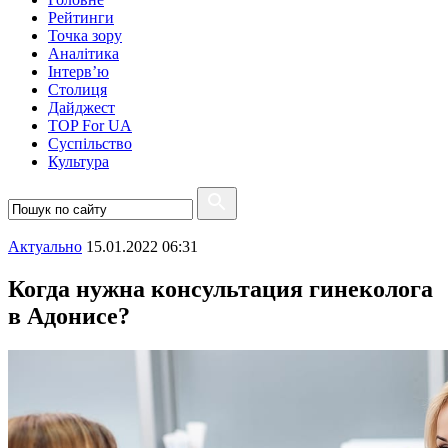
Рейтинги
Точка зору
Аналітика
Інтерв’ю
Столиця
Дайджест
TOP For UA
Суспiльство
Культура
Актуально
15.01.2022 06:31
Когда нужна консультация гинеколога
в Адонисе?