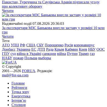
Пакистан, Туреччина та Саудівська Аравія підписали угоду
про колективну оборону
Читати
Надзвичайні події
07.08.2026 20:36:03
За екссекретаря МЗС Банькова внесли заставу у розмірі 10 млн
грн
Читати
Теги
АТО
УПЦ
РФ
США
СБУ
Порошенко
Росія
коронавирус
Донбасс
Украина
ЕС
ДТП
Рада
Крым
Кабмин
Киев
НБУ
ООС
ГПУ
суд
війна в Україні
санкции
війна
Путин
Трамп
газ
НАБУ
пожар
Польша
выборы
© Copyright
2001—2026
FORUA
. Редакція:
mail@for-ua.com
Головне
Рейтинги
Точка зору
Енергетика
Інтерв’ю
Столиця