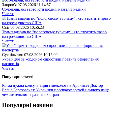
Здоров'я
07.08.2026 11:14:57
Солодощі, які варто їсти щодня, назвали медики
Читати
Свiт
07.08.2026 10:56:23
Трамп вдарив по "пологовому туризму": хто втратить право
на громадянство США
Читати
Суспiльство
07.08.2026 10:15:00
Українцям за кордоном спростили правила оформлення
паспортів
Читати
Популярнi статтi
Когда нужна консультация гинеколога в Адонисе?
Доктор
Елена Березовская: Украинки посещают врачей намного чаще,
чем жительницы развитых стран
Популярнi новини