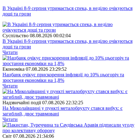
В Україні 8-9 серпня утримається спека, в неділю очікуються
дощі та грози
Суспiльство
08.08.2026 00:02:04
В Україні 8-9 серпня утримається спека, в неділю очікуються
дощі та грози
Читати
Економіка
07.08.2026 23:29:52
Нацбанк очікує прискорення інфляції до 10% цьогоріч та
зростання економіки на 1,8%
Читати
Надзвичайні події
07.08.2026 22:32:25
На Миколаївщині у пункті металобрухту стався вибух: є
загиблий, двоє травмовані
Читати
Свiт
07.08.2026 21:34:06