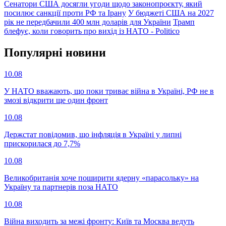
Сенатори США досягли угоди щодо законопроєкту, який
посилює санкції проти РФ та Ірану
У бюджеті США на 2027
рік не передбачили 400 млн доларів для України
Трамп
блефує, коли говорить про вихід із НАТО - Politico
Популярнi новини
10.08
У НАТО вважають, що поки триває війна в Україні, РФ не в
змозі відкрити ще один фронт
10.08
Держстат повідомив, що інфляція в Україні у липні
прискорилася до 7,7%
10.08
Великобританія хоче поширити ядерну «парасольку» на
Україну та партнерів поза НАТО
10.08
Війна виходить за межі фронту: Київ та Москва ведуть