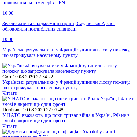
полювання на інженерів – FN
10.08
Зеленський та спадкоємний принц Саудівської Аравії
обговорили поглиблення співпраці
10.08
Українські рятувальники у Франції зупинили лісову пожежу,
що загрожувала населеному пункту
Свiт
10.08.2026 22:34:22
Українські рятувальники у Франції зупинили лісову пожежу,
що загрожувала населеному пункту
Читати
Полiтика
10.08.2026 22:05:48
У НАТО вважають, що поки триває війна в Україні, РФ не в
змозі відкрити ще один фронт
Читати