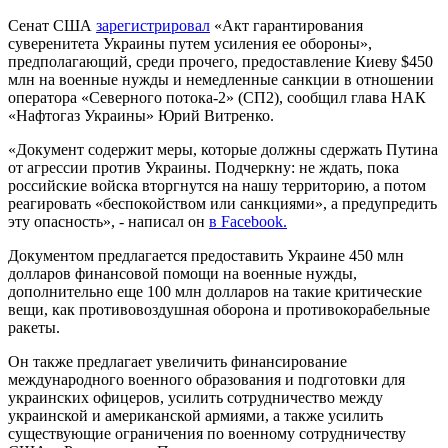
Сенат США
зарегистрировал
«Акт гарантирования
суверенитета Украины путем усиления ее обороны»,
предполагающий, среди прочего, предоставление Киеву $450
млн на военные нужды и немедленные санкции в отношении
оператора «Северного потока-2» (СП2), сообщил глава НАК
«Нафтогаз Украины» Юрий Витренко.
«Документ содержит меры, которые должны сдержать Путина
от агрессии против Украины. Подчеркну: не ждать, пока
российские войска вторгнутся на нашу территорию, а потом
реагировать «беспокойством или санкциями», а предупредить
эту опасность», - написал он
в Facebook.
Документом предлагается предоставить Украине 450 млн
долларов финансовой помощи на военные нужды,
дополнительно еще 100 млн долларов на такие критические
вещи, как противовоздушная оборона и противокорабельные
ракеты.
Он также предлагает увеличить финансирование
международного военного образования и подготовки для
украинских офицеров, усилить сотрудничество между
украинской и американской армиями, а также усилить
существующие ограничения по военному сотрудничеству