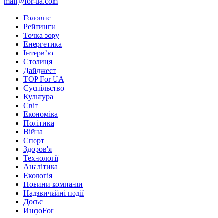
mail@for-ua.com
Головне
Рейтинги
Точка зору
Енергетика
Інтерв’ю
Столиця
Дайджест
TOP For UA
Суспiльство
Культура
Світ
Економіка
Політика
Війна
Спорт
Здоров'я
Технології
Аналітика
Екологія
Новини компаній
Надзвичайні події
Досьє
ИнфоFor