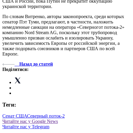
США и России, пока Путин не прекратит оккупацию
украинской территории.
По словам Витренко, авторы законопроекта, среди которых
сенатор Пэт Туми, предлагают, в частности, наложить
немедленные санкции на оператора «Северногот потока-2»
компанию Nord Stream AG, поскольку этот трубопровод
умышленно призван ослабить и изолировать Украину,
увеличить зависимость Европы от российской энергии, а
также подорвать союзников и партнеров США по всей
Европе.
Назад до статей
Поділитися:
Теги:
Сенат США
Северный поток-2
Читайте нас у Google News
Читайте нас у Telegram