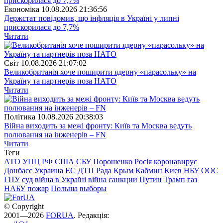
Економіка
10.08.2026 21:36:56
Держстат повідомив, що інфляція в Україні у липні
прискорилася до 7,7%
Читати
Свiт
10.08.2026 21:07:02
Великобританія хоче поширити ядерну «парасольку» на
Україну та партнерів поза НАТО
Читати
Полiтика
10.08.2026 20:38:03
Війна виходить за межі фронту: Київ та Москва ведуть
полювання на інженерів – FN
Читати
Теги
АТО
УПЦ
РФ
США
СБУ
Порошенко
Росія
коронавирус
Донбасс
Украина
ЕС
ДТП
Рада
Крым
Кабмин
Киев
НБУ
ООС
ГПУ
суд
війна в Україні
війна
санкции
Путин
Трамп
газ
НАБУ
пожар
Польша
выборы
© Copyright
2001—2026
FORUA
. Редакція: