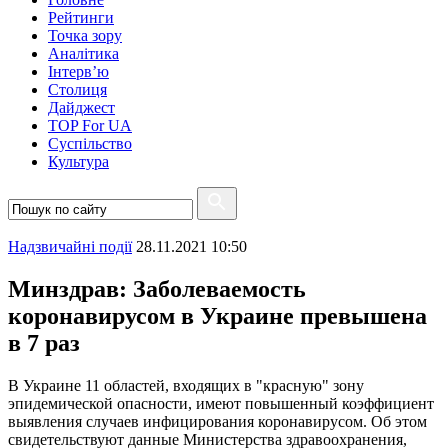
Рейтинги
Точка зору
Аналітика
Інтерв’ю
Столиця
Дайджест
TOP For UA
Суспiльство
Культура
Надзвичайні події
28.11.2021 10:50
Минздрав: Заболеваемость
коронавирусом в Украине превышена
в 7 раз
В Украине 11 областей, входящих в "красную" зону
эпидемической опасности, имеют повышенный коэффициент
выявления случаев инфицирования коронавирусом. Об этом
свидетельствуют данные Министерства здравоохранения,