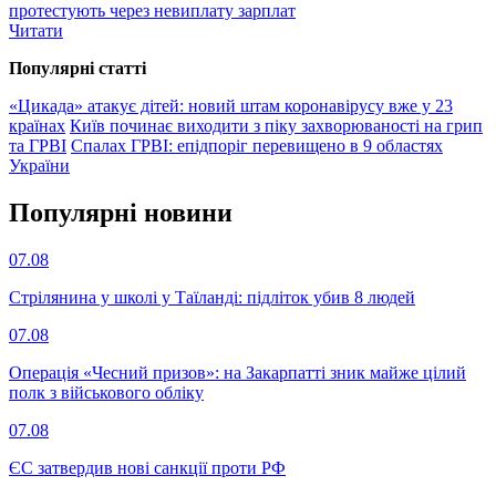
протестують через невиплату зарплат
Читати
Популярнi статтi
«Цикада» атакує дітей: новий штам коронавірусу вже у 23
країнах
Київ починає виходити з піку захворюваності на грип
та ГРВІ
Спалах ГРВІ: епідпоріг перевищено в 9 областях
України
Популярнi новини
07.08
Стрілянина у школі у Таїланді: підліток убив 8 людей
07.08
Операція «Чесний призов»: на Закарпатті зник майже цілий
полк з військового обліку
07.08
ЄС затвердив нові санкції проти РФ