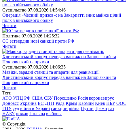
Суспiльство
07.08.2026 14:54:46
Операція «Чесний призов»: на Закарпатті зник майже цілий
полк з військового обліку
Читати
Полiтика
07.08.2026 14:25:32
ЄС затвердив нові санкції проти РФ
Читати
Суспiльство
07.08.2026 14:06:35
Мавіки, зарядні станції та апарати для реанімації:
Християнський корпус передав вантаж на Запорізький та
Покровський напрямки
Читати
Теги
АТО
УПЦ
РФ
США
СБУ
Порошенко
Росія
коронавирус
Донбасс
Украина
ЕС
ДТП
Рада
Крым
Кабмин
Киев
НБУ
ООС
ГПУ
суд
війна в Україні
санкции
війна
Путин
Трамп
газ
НАБУ
пожар
Польша
выборы
© Copyright