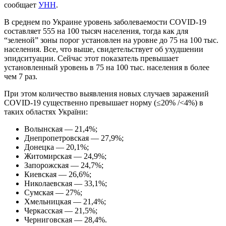
сообщает
УНН
.
В среднем по Украине уровень заболеваемости COVID-19
составляет 555 на 100 тысяч населения, тогда как для
“зеленой” зоны порог установлен на уровне до 75 на 100 тыс.
населения. Все, что выше, свидетельствует об ухудшении
эпидситуации. Сейчас этот показатель превышает
установленный уровень в 75 на 100 тыс. населения в более
чем 7 раз.
При этом количество выявления новых случаев заражений
COVID-19 существенно превышает норму (≤20% /<4%) в
таких областях України:
Волынская — 21,4%;
Днепропетровская — 27,9%;
Донецка — 20,1%;
Житомирская — 24,9%;
Запорожская — 24,7%;
Киевская — 26,6%;
Николаевская — 33,1%;
Сумская — 27%;
Хмельницкая — 21,4%;
Черкасская — 21,5%;
Черниговская — 28,4%.