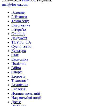
2001—2026
FORUA
. Редакція:
mail@for-ua.com
Головне
Рейтинги
Точка зору
Енергетика
Інтерв’ю
Столиця
Дайджест
TOP For UA
Суспiльство
Культура
Світ
Економіка
Політика
Війна
Спорт
Здоров'я
Технології
Аналітика
Екологія
Новини компаній
Надзвичайні події
Досьє