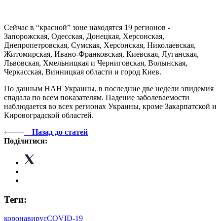
Сейчас в “красной” зоне находятся 19 регионов -
Запорожская, Одесская, Донецкая, Херсонская,
Днепропетровская, Сумская, Херсонская, Николаевская,
Житомирская, Ивано-Франковская, Киевская, Луганская,
Львовская, Хмельницкая и Черниговская, Волынская,
Черкасская, Винницкая области и город Киев.
По данным НАН Украины, в последние две недели эпидемия
спадала по всем показателям. Падение заболеваемости
наблюдается во всех регионах Украины, кроме Закарпатской и
Кировоградской областей.
Назад до статей
Поділитися:
Теги:
коронавирус
COVID-19