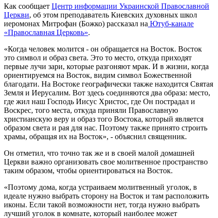
Как сообщает
Центр информации Украинской Православной
Церкви
, об этом преподаватель Киевских духовных школ
иеромонах Митрофан (Божко) рассказал на
Ютуб-канале
«Православная Церковь»
.
«Когда человек молится - он обращается на Восток. Восток
это символ и образ света. Это то место, откуда приходят
первые лучи зари, которые разгоняют мрак. И в жизни, когда
ориентируемся на Восток, видим символ Божественной
благодати. На Востоке географически также находится Святая
Земля и Иерусалим. Вот здесь соединяются два образа: место,
где жил наш Господь Иисус Христос, где Он пострадал и
Воскрес, того места, откуда приняли Православную
христианскую веру и образ того Востока, который является
образом света и рая для нас. Поэтому также принято строить
храмы, обращая их на Восток», - объяснил священник.
Он отметил, что точно так же и в своей малой домашней
Церкви важно организовать свое молитвенное пространство
таким образом, чтобы ориентироваться на Восток.
«Поэтому дома, когда устраиваем молитвенный уголок, в
идеале нужно выбрать сторону на Восток и там расположить
иконы. Если такой возможности нет, тогда нужно выбрать
лучший уголок в комнате, который наиболее может