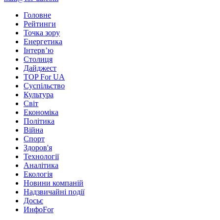
Головне
Рейтинги
Точка зору
Енергетика
Інтерв’ю
Столиця
Дайджест
TOP For UA
Суспiльство
Культура
Світ
Економіка
Політика
Війна
Спорт
Здоров'я
Технології
Аналітика
Екологія
Новини компаній
Надзвичайні події
Досьє
ИнфоFor