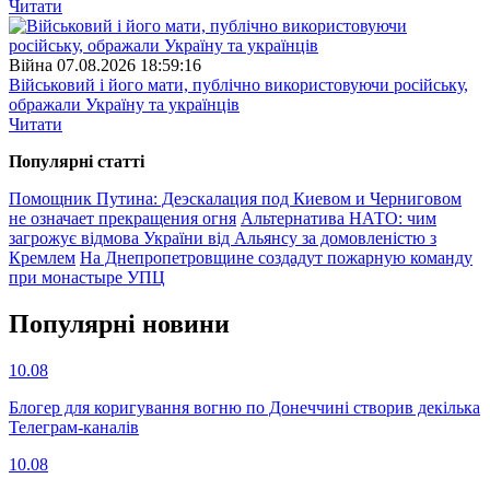
Читати
Війна
07.08.2026 18:59:16
Військовий і його мати, публічно використовуючи російську,
ображали Україну та українців
Читати
Популярнi статтi
Помощник Путина: Деэскалация под Киевом и Черниговом
не означает прекращения огня
Альтернатива НАТО: чим
загрожує відмова України від Альянсу за домовленістю з
Кремлем
На Днепропетровщине создадут пожарную команду
при монастыре УПЦ
Популярнi новини
10.08
Блогер для коригування вогню по Донеччині створив декілька
Телеграм-каналів
10.08