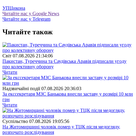
УПЦ
икона
Читайте нас у Google News
Читайте нас у Telegram
Читайте також
Свiт
07.08.2026 21:34:06
Пакистан, Туреччина та Саудівська Аравія підписали угоду
про колективну оборону
Читати
Надзвичайні події
07.08.2026 20:36:03
За екссекретаря МЗС Банькова внесли заставу у розмірі 10 млн
грн
Читати
Суспiльство
07.08.2026 19:05:56
На Житомирщині чоловік помер у ТЦК після медогляду,
розпочато розслідування