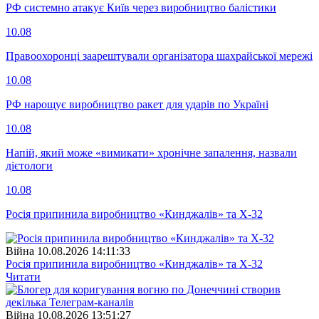
РФ системно атакує Київ через виробництво балістики
10.08
Правоохоронці заарештували організатора шахрайської мережі
10.08
РФ нарощує виробництво ракет для ударів по Україні
10.08
Напій, який може «вимикати» хронічне запалення, назвали
дієтологи
10.08
Росія припинила виробництво «Кинджалів» та Х-32
Війна
10.08.2026 14:11:33
Росія припинила виробництво «Кинджалів» та Х-32
Читати
Війна
10.08.2026 13:51:27