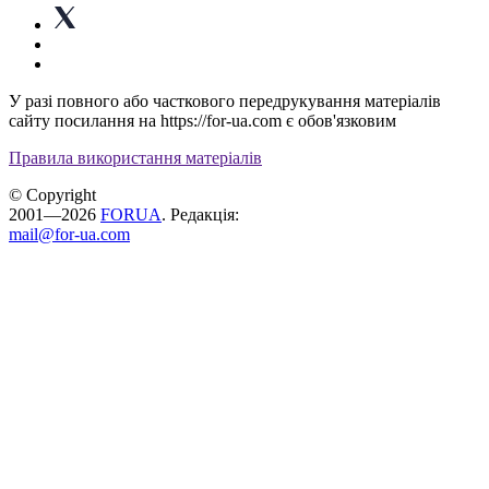
У разі повного або часткового передрукування матеріалів
сайту посилання на https://for-ua.com є обов'язковим
Правила використання матеріалів
© Copyright
2001—2026
FORUA
. Редакція:
mail@for-ua.com