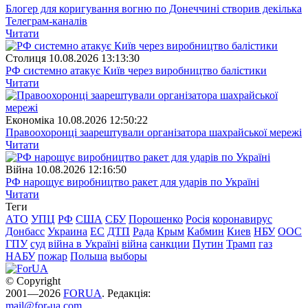
Блогер для коригування вогню по Донеччині створив декілька
Телеграм-каналів
Читати
Столиця
10.08.2026 13:13:30
РФ системно атакує Київ через виробництво балістики
Читати
Економіка
10.08.2026 12:50:22
Правоохоронці заарештували організатора шахрайської мережі
Читати
Війна
10.08.2026 12:16:50
РФ нарощує виробництво ракет для ударів по Україні
Читати
Теги
АТО
УПЦ
РФ
США
СБУ
Порошенко
Росія
коронавирус
Донбасс
Украина
ЕС
ДТП
Рада
Крым
Кабмин
Киев
НБУ
ООС
ГПУ
суд
війна в Україні
війна
санкции
Путин
Трамп
газ
НАБУ
пожар
Польша
выборы
© Copyright
2001—2026
FORUA
. Редакція:
mail@for-ua.com