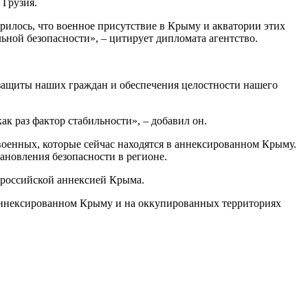
 Грузия.
рилось, что военное присутствие в Крыму и акватории этих
льной безопасности», – цитирует дипломата агентство.
я защиты наших граждан и обеспечения целостности нашего
ак раз фактор стабильности», – добавил он.
военных, которые сейчас находятся в аннексированном Крыму.
ановления безопасности в регионе.
 российской аннексией Крыма.
 аннексированном Крыму и на оккупированных территориях