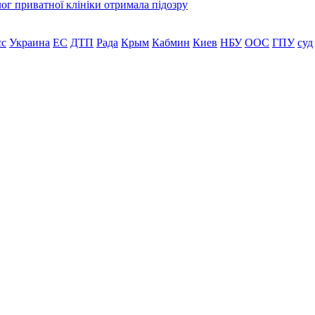
лог приватної клініки отримала підозру
сс
Украина
ЕС
ДТП
Рада
Крым
Кабмин
Киев
НБУ
ООС
ГПУ
суд