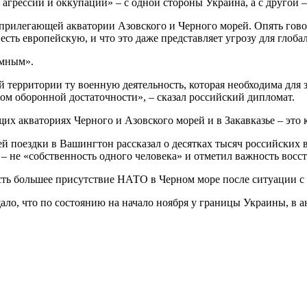
 агрессии и оккупации» – с одной стороны Украина, а с другой –
прилегающей акватории Азовского и Черного морей. Опять гово
есть европейскую, и что это даже представляет угрозу для глоба
имным».
ей территории ту военную деятельность, которая необходима дл
ом оборонной достаточности», – сказал российский дипломат.
х акваториях Черного и Азовского морей и в Закавказье – это к
й поездки в Вашингтон рассказал о десятках тысяч российских 
– не «собственность одного человека» и отметил важность восст
ть большее присутствие НАТО в Черном море после ситуации с
ало, что по состоянию на начало ноября у границы Украины, в