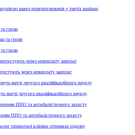
купівлю ракет-перехоплювачів у третіх країнах
 та грози
 та грози
тестують через невиплату зарплат
уть матчі другого кваліфікаційного раунду
енням ППО та антибалістичного захисту