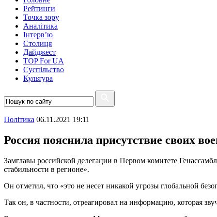
Рейтинги
Точка зору
Аналітика
Інтерв’ю
Столиця
Дайджест
TOP For UA
Суспiльство
Культура
Полiтика
06.11.2021 19:11
Россия пояснила присутствие своих во
Замглавы российской делегации в Первом комитете Генассамб
стабильности в регионе».
Он отметил, что «это не несет никакой угрозы глобальной без
Так он, в частности, отреагировал на информацию, которая зв