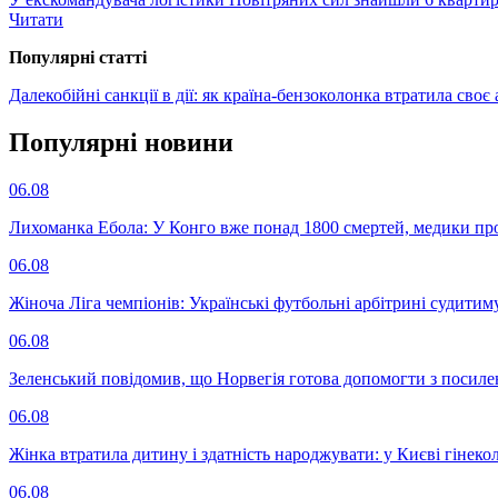
Читати
Популярнi статтi
Далекобійні санкції в дії: як країна-бензоколонка втратила сво
Популярнi новини
06.08
Лихоманка Ебола: У Конго вже понад 1800 смертей, медики про
06.08
Жіноча Ліга чемпіонів: Українські футбольні арбітрині судитим
06.08
Зеленський повідомив, що Норвегія готова допомогти з посил
06.08
Жінка втратила дитину і здатність народжувати: у Києві гінеко
06.08