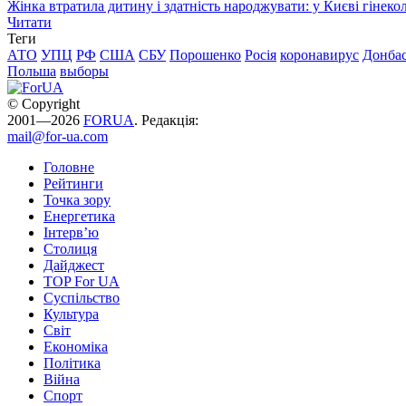
Жінка втратила дитину і здатність народжувати: у Києві гінеко
Читати
Теги
АТО
УПЦ
РФ
США
СБУ
Порошенко
Росія
коронавирус
Донба
Польша
выборы
© Copyright
2001—2026
FORUA
. Редакція:
mail@for-ua.com
Головне
Рейтинги
Точка зору
Енергетика
Інтерв’ю
Столиця
Дайджест
TOP For UA
Суспiльство
Культура
Світ
Економіка
Політика
Війна
Спорт