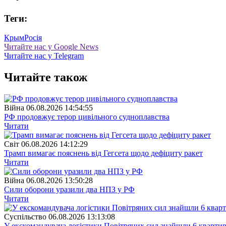
Теги:
Крым
Росія
Читайте нас у Google News
Читайте нас у Telegram
Читайте також
Війна
06.08.2026 14:54:55
РФ продовжує терор цивільного судноплавства
Читати
Свiт
06.08.2026 14:12:29
Трамп вимагає пояснень від Гегсета щодо дефіциту ракет
Читати
Війна
06.08.2026 13:50:28
Сили оборони уразили два НПЗ у РФ
Читати
Суспiльство
06.08.2026 13:13:08
У екскомандувача логістики Повітряних сил знайшли 6 квартир