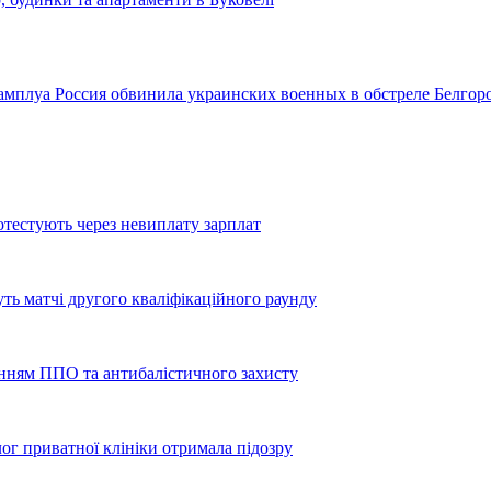
є амплуа
Россия обвинила украинских военных в обстреле Белгор
тестують через невиплату зарплат
уть матчі другого кваліфікаційного раунду
енням ППО та антибалістичного захисту
лог приватної клініки отримала підозру