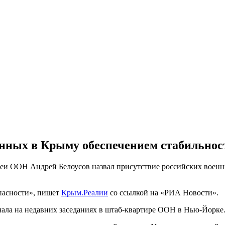
енных в Крыму обеспечением стабильнос
леи ООН Андрей Белоусов назвал присутствие российских воен
опасности», пишет
Крым.Реалии
со ссылкой на «РИА Новости».
учала на недавних заседаниях в штаб-квартире ООН в Нью-Йорке