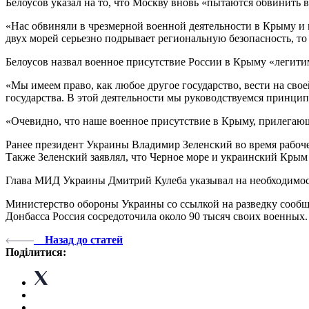
Белоусов указал на то, что Москву вновь «пытаются обвинить в
«Нас обвиняли в чрезмерной военной деятельности в Крыму и 
двух морей серьезно подрывает региональную безопасность, то 
Белоусов назвал военное присутствие России в Крыму «легит
«Мы имеем право, как любое другое государство, вести на сво
государства. В этой деятельности мы руководствуемся принцип
«Очевидно, что наше военное присутствие в Крыму, прилегающи
Ранее президент Украины Владимир Зеленский во время рабоче
Также Зеленский заявлял, что Черное море и украинский Крым 
Глава МИД Украины Дмитрий Кулеба указывал на необходимос
Министерство обороны Украины со ссылкой на разведку сообщ
Донбасса Россия сосредоточила около 90 тысяч своих военных.
Назад до статей
Поділитися: