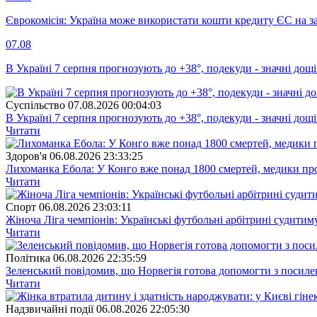
Єврокомісія: Україна може використати кошти кредиту ЄС на за
07.08
В Україні 7 серпня прогнозують до +38°, подекуди - значні дощі
Суспiльство
07.08.2026 00:04:03
В Україні 7 серпня прогнозують до +38°, подекуди - значні дощі
Читати
Здоров'я
06.08.2026 23:33:25
Лихоманка Ебола: У Конго вже понад 1800 смертей, медики про
Читати
Спорт
06.08.2026 23:03:11
Жіноча Ліга чемпіонів: Українські футбольні арбітрині судитим
Читати
Полiтика
06.08.2026 22:35:59
Зеленський повідомив, що Норвегія готова допомогти з посил
Читати
Надзвичайні події
06.08.2026 22:05:30