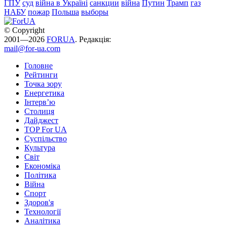
ГПУ
суд
війна в Україні
санкции
війна
Путин
Трамп
газ
НАБУ
пожар
Польша
выборы
© Copyright
2001—2026
FORUA
. Редакція:
mail@for-ua.com
Головне
Рейтинги
Точка зору
Енергетика
Інтерв’ю
Столиця
Дайджест
TOP For UA
Суспiльство
Культура
Світ
Економіка
Політика
Війна
Спорт
Здоров'я
Технології
Аналітика