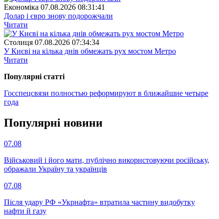
Економіка
07.08.2026 08:31:41
Долар і євро знову подорожчали
Читати
Столиця
07.08.2026 07:34:34
У Києві на кілька днів обмежать рух мостом Метро
Читати
Популярнi статтi
Госспецсвязи полностью реформируют в ближайшие четыре
года
Популярнi новини
07.08
Військовий і його мати, публічно використовуючи російську,
ображали Україну та українців
07.08
Після удару РФ «Укрнафта» втратила частину видобутку
нафти й газу