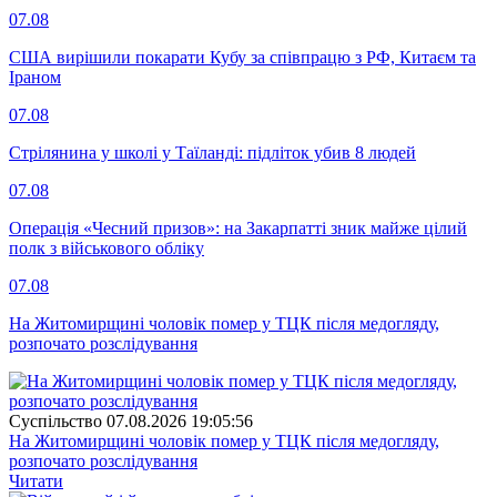
07.08
США вирішили покарати Кубу за співпрацю з РФ, Китаєм та
Іраном
07.08
Стрілянина у школі у Таїланді: підліток убив 8 людей
07.08
Операція «Чесний призов»: на Закарпатті зник майже цілий
полк з військового обліку
07.08
На Житомирщині чоловік помер у ТЦК після медогляду,
розпочато розслідування
Суспiльство
07.08.2026 19:05:56
На Житомирщині чоловік помер у ТЦК після медогляду,
розпочато розслідування
Читати