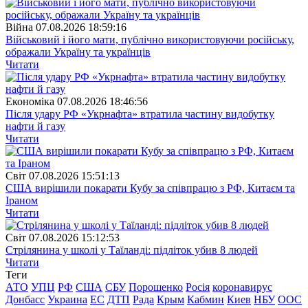
Війна
07.08.2026 18:59:16
Військовий і його мати, публічно використовуючи російську,
ображали Україну та українців
Читати
Економіка
07.08.2026 18:46:56
Після удару РФ «Укрнафта» втратила частину видобутку
нафти й газу
Читати
Свiт
07.08.2026 15:51:13
США вирішили покарати Кубу за співпрацю з РФ, Китаєм та
Іраном
Читати
Свiт
07.08.2026 15:12:53
Стрілянина у школі у Таїланді: підліток убив 8 людей
Читати
Теги
АТО
УПЦ
РФ
США
СБУ
Порошенко
Росія
коронавирус
Донбасс
Украина
ЕС
ДТП
Рада
Крым
Кабмин
Киев
НБУ
ООС